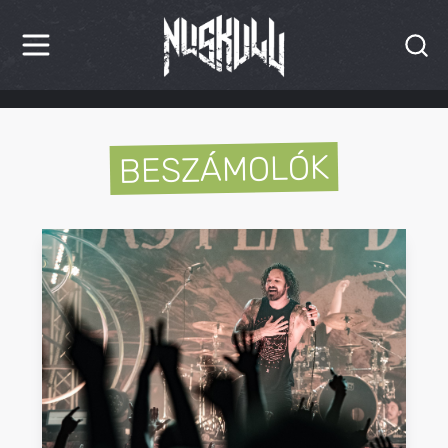
HÍREK
BESZÁMOLÓK
KRITIKÁK
BESZÁMOLÓK
INTERJÚK
PREMIEREK
KULT
MÁSVILÁG
BLOG