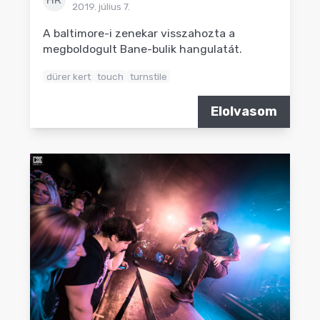
2019. július 7.
A baltimore-i zenekar visszahozta a
megboldogult Bane-bulik hangulatát.
dürer kert
touch
turnstile
Elolvasom