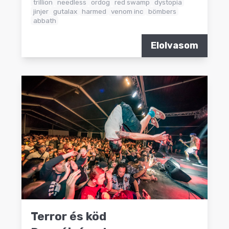
trillion
needless
ordog
red swamp
dystopia
jinjer
gutalax
harmed
venom inc
bömbers
abbath
Elolvasom
Terror és köd