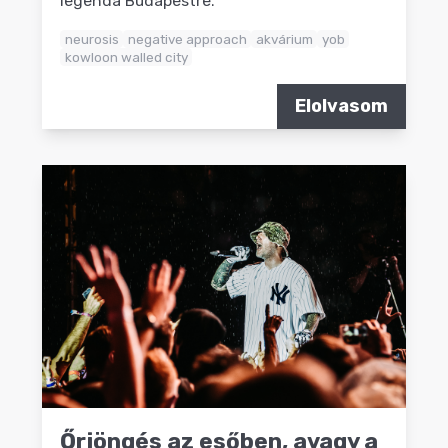
legenda Budapestre.
neurosis
negative approach
akvárium
yob
kowloon walled city
Elolvasom
Őrjöngés az esőben, avagy a