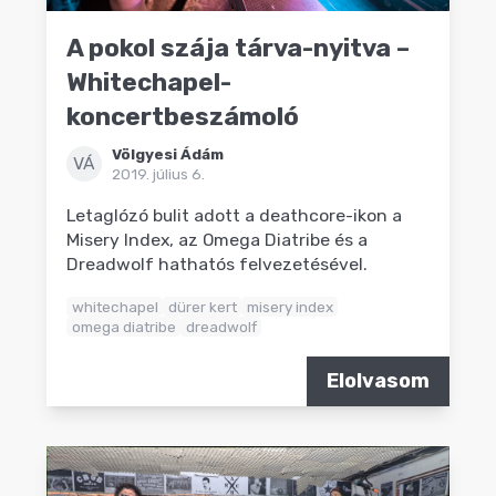
A pokol szája tárva-nyitva –
Whitechapel-
koncertbeszámoló
Völgyesi Ádám
VÁ
2019. július 6.
Letaglózó bulit adott a deathcore-ikon a
Misery Index, az Omega Diatribe és a
Dreadwolf hathatós felvezetésével.
whitechapel
dürer kert
misery index
omega diatribe
dreadwolf
Elolvasom