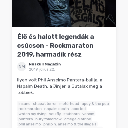
Élő és halott legendák a
csúcson - Rockmaraton
2019, harmadik rész
Nuskull Magazin
NM
2019. július 22.
Ilyen volt Phil Anselmo Pantera-bulija, a
Napalm Death, a Jinjer, a Gutalax meg a
többiek.
insane
shapat terror
motörhead
apey & the pea
rockmaraton
napalm death
aborted
watch my dying
soulfly
stubborn
venom
pantera
bury tomorrow
omega diatribe
phil anselmo
philip h. anselmo & the illegals