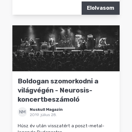
Elolvasom
Boldogan szomorkodni a
világvégén - Neurosis-
koncertbeszámoló
Nuskull Magazin
NM
2019. július 28.
Húsz év után visszatért a poszt-metal-