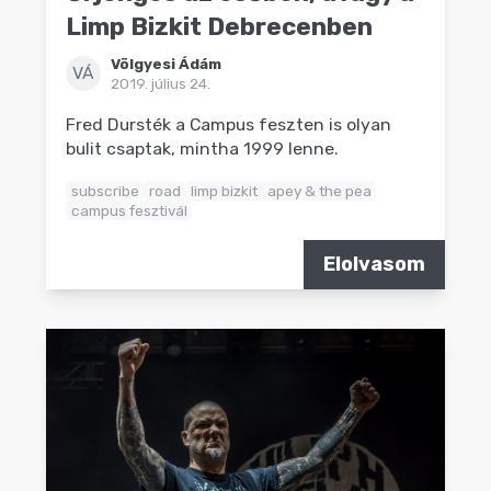
Limp Bizkit Debrecenben
Völgyesi Ádám
VÁ
2019. július 24.
Fred Dursték a Campus feszten is olyan
bulit csaptak, mintha 1999 lenne.
subscribe
road
limp bizkit
apey & the pea
campus fesztivál
Elolvasom