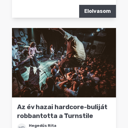
Elolvasom
Az év hazai hardcore-buliját
robbantotta a Turnstile
Hegedűs Rita
HR