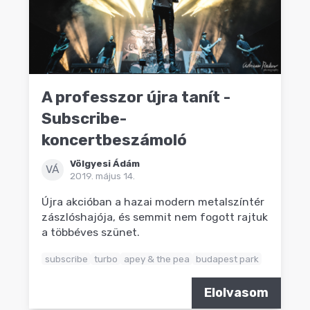
A professzor újra tanít -
Subscribe-
koncertbeszámoló
Völgyesi Ádám
VÁ
2019. május 14.
Újra akcióban a hazai modern metalszíntér
zászlóshajója, és semmit nem fogott rajtuk
a többéves szünet.
subscribe
turbo
apey & the pea
budapest park
Elolvasom