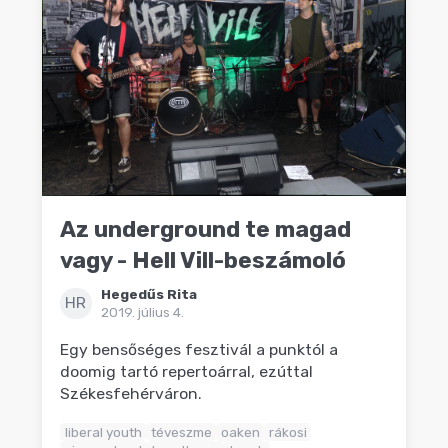
Az underground te magad
vagy - Hell Vill-beszámoló
Hegedűs Rita
HR
2019. július 4.
Egy bensőséges fesztivál a punktól a
doomig tartó repertoárral, ezúttal
Székesfehérváron.
liberal youth
téveszme
oaken
rákosi