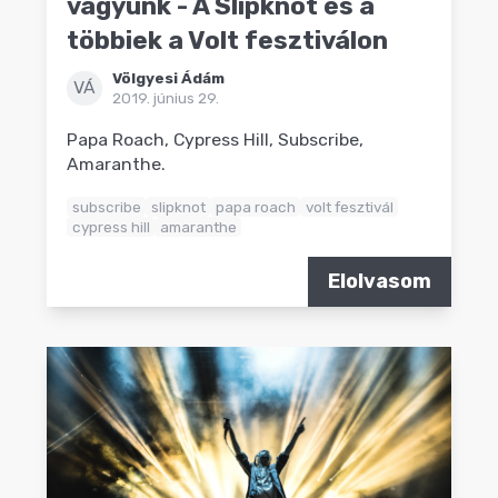
vagyunk - A Slipknot és a
többiek a Volt fesztiválon
Völgyesi Ádám
VÁ
2019. június 29.
Papa Roach, Cypress Hill, Subscribe,
Amaranthe.
subscribe
slipknot
papa roach
volt fesztivál
cypress hill
amaranthe
Elolvasom