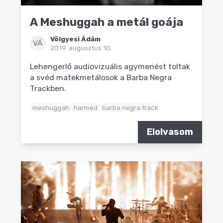
A Meshuggah a metál goája
Völgyesi Ádám
VÁ
2019. augusztus 10.
Lehengerlő audiovizuális agymenést toltak
a svéd matekmetálosok a Barba Negra
Trackben.
meshuggah
harmed
barba negra track
Elolvasom