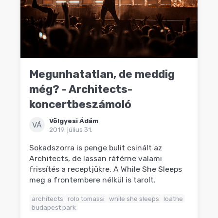
Megunhatatlan, de meddig
még? - Architects-
koncertbeszámoló
Völgyesi Ádám
VÁ
2019. július 31.
Sokadszorra is penge bulit csinált az
Architects, de lassan ráférne valami
frissítés a receptjükre. A While She Sleeps
meg a frontembere nélkül is tarolt.
architects
rolo tomassi
while she sleeps
loathe
budapest park