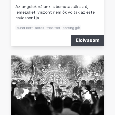
Az angolok nálunk is bemutatták az új
lemezüket, viszont nem ők voltak az este
csúcspontja.
dürer kert
acres
tripsitter
parting gift
Elolvasom