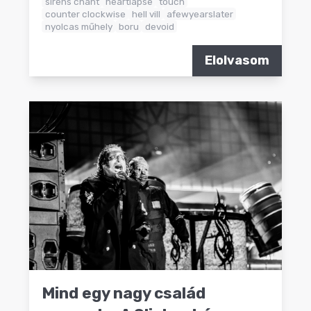
sirens chant
heartlapse
touch
counter clockwise
hell vill
afewyearslater
nyolcas műhely
boru
devoid
Elolvasom
Mind egy nagy család