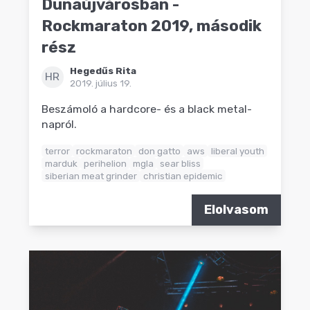
Dunaújvárosban -
Rockmaraton 2019, második
rész
Hegedűs Rita
HR
2019. július 19.
Beszámoló a hardcore- és a black metal-
napról.
terror
rockmaraton
don gatto
aws
liberal youth
marduk
perihelion
mgla
sear bliss
siberian meat grinder
christian epidemic
Elolvasom