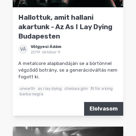
Hallottuk, amit hallani
akartunk - Az As I Lay Dying
Budapesten
Völgyesi Ádám
VÁ
2019. október 9.
A metalcore alapbandáján se a börtönnel
végződő botrány, se a generációváltás nem
fogott ki.
unearth
as i lay dying
chelsea grin
fit for a king
barba negra
Elolvasom