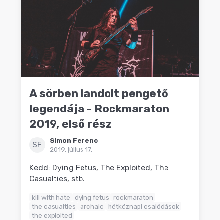
A sörben landolt pengető
legendája - Rockmaraton
2019, első rész
Simon Ferenc
SF
2019. július 17.
Kedd: Dying Fetus, The Exploited, The
Casualties, stb.
kill with hate
dying fetus
rockmaraton
the casualties
archaic
hétköznapi csalódások
the exploited