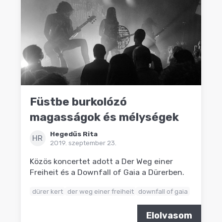
Füstbe burkolózó
magasságok és mélységek
Hegedűs Rita
HR
2019. szeptember 23.
Közös koncertet adott a Der Weg einer
Freiheit és a Downfall of Gaia a Dürerben.
dürer kert
der weg einer freiheit
downfall of gaia
Elolvasom