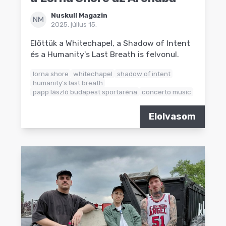
Nuskull Magazin
NM
2025. július 15.
Előttük a Whitechapel, a Shadow of Intent
és a Humanity's Last Breath is felvonul.
lorna shore
whitechapel
shadow of intent
humanity's last breath
papp lászló budapest sportaréna
concerto music
Elolvasom