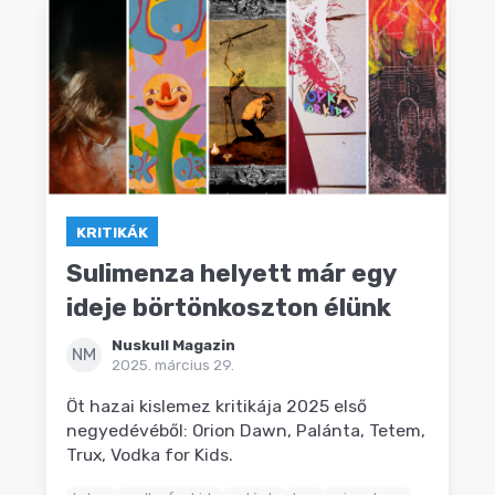
KRITIKÁK
Sulimenza helyett már egy
ideje börtönkoszton élünk
Nuskull Magazin
NM
2025. március 29.
Öt hazai kislemez kritikája 2025 első
negyedévéből: Orion Dawn, Palánta, Tetem,
Trux, Vodka for Kids.