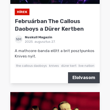
HÍREK
Februárban The Callous
Daoboys a Dürer Kertben
Nuskull Magazin
NM
2025. augusztus 27.
A mathcore-banda előtt a brit posztpunkos
Knives nyit.
the callous daoboys
knives
dürer kert
live nation
Elolvasom