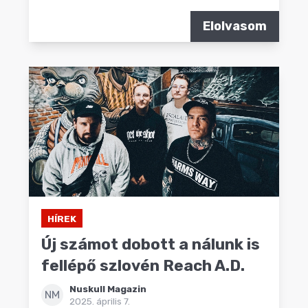
Elolvasom
HÍREK
Új számot dobott a nálunk is
fellépő szlovén Reach A.D.
Nuskull Magazin
NM
2025. április 7.