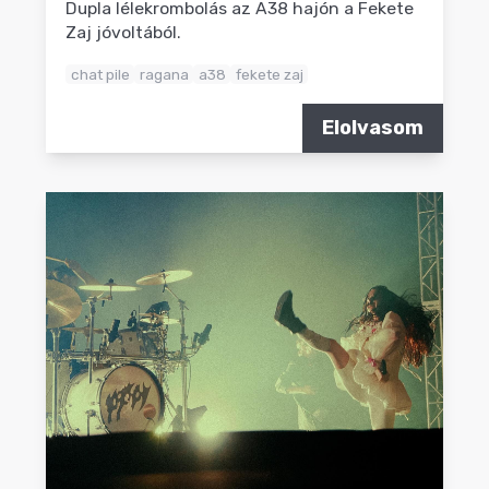
Dupla lélekrombolás az A38 hajón a Fekete
Zaj jóvoltából.
chat pile
ragana
a38
fekete zaj
Elolvasom