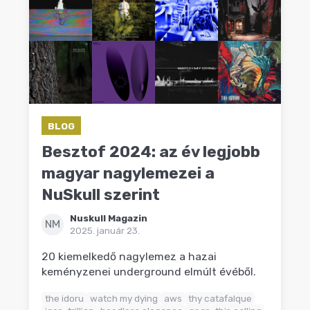
BLOG
Besztof 2024: az év legjobb
magyar nagylemezei a
NuSkull szerint
Nuskull Magazin
NM
2025. január 23.
20 kiemelkedő nagylemez a hazai
keményzenei underground elmúlt évéből.
the idoru
watch my dying
aws
thy catafalque