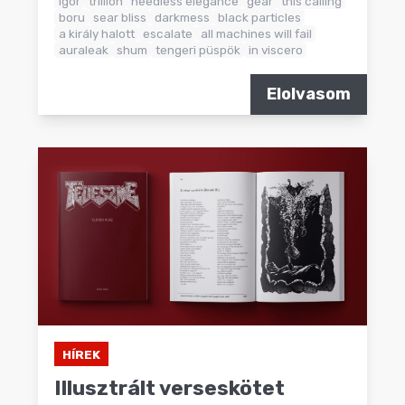
igor
trillion
heedless elegance
gear
this calling
boru
sear bliss
darkmess
black particles
a király halott
escalate
all machines will fail
auraleak
shum
tengeri püspök
in viscero
Elolvasom
HÍREK
Illusztrált verseskötet