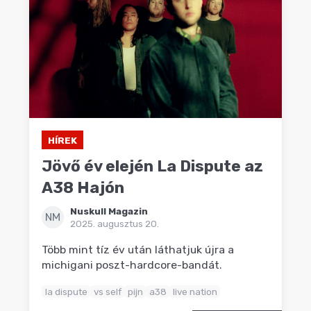
HÍREK
Jövő év elején La Dispute az
A38 Hajón
Nuskull Magazin
NM
2025. augusztus 20.
Több mint tíz év után láthatjuk újra a
michigani poszt-hardcore-bandát.
la dispute
vs self
pijn
a38
live nation