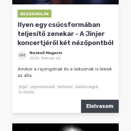
BESZÁMOLÓK
Ilyen egy csúcsformában
teljesítő zenekar - A Jinjer
koncertjéről két nézőpontból
Nuskull Magazin
NM
2026. február 22.
Amikor a rajongónak és a laikusnak is leesik
az álla.
jinjer
unprocessed
textures
barba negra
h-music
Elolvasom