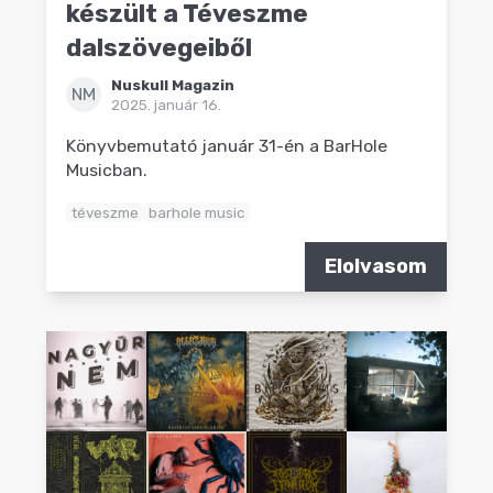
készült a Téveszme
dalszövegeiből
Nuskull Magazin
NM
2025. január 16.
Könyvbemutató január 31-én a BarHole
Musicban.
téveszme
barhole music
Elolvasom