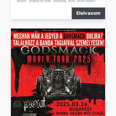
tetem
vodka for kids
palánta
trux
orion dawn
Elolvasom