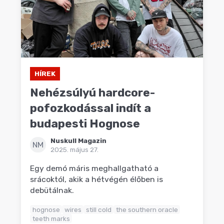
HÍREK
Nehézsúlyú hardcore-
pofozkodással indít a
budapesti Hognose
Nuskull Magazin
NM
2025. május 27.
Egy demó máris meghallgatható a
srácoktól, akik a hétvégén élőben is
debütálnak.
hognose
wires
still cold
the southern oracle
teeth marks