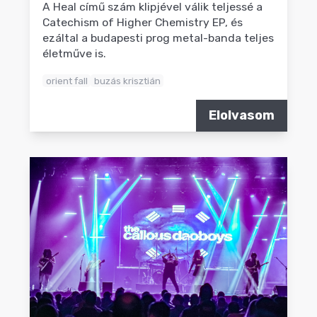
A Heal című szám klipjével válik teljessé a
Catechism of Higher Chemistry EP, és
ezáltal a budapesti prog metal-banda teljes
életműve is.
orient fall
buzás krisztián
Elolvasom