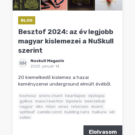
BLOG
Besztof 2024: az év legjobb
magyar kislemezei a NuSkull
szerint
Nuskull Magazin
NM
2025. január 14.
20 kiemelkedő kislemez a hazai
keményzenei underground elmúlt évéből.
kozmosz
sirens chant
heartlapse
dystopia
gyilkos
mass/reaction
bipolaris
beerzebub
nagyúr
vlkn
hitori
wires
retorsion
divent.
splitleaf
camille corot
building ruins
haikura
vér
sollen
Elolvasom