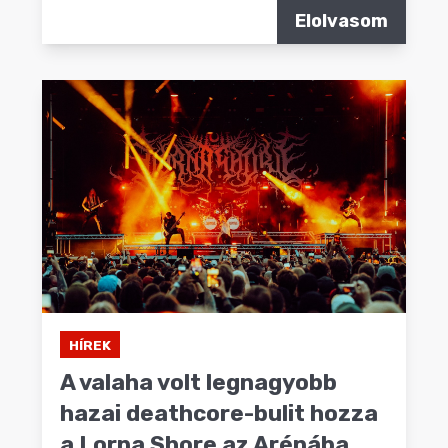
Elolvasom
HÍREK
A valaha volt legnagyobb
hazai deathcore-bulit hozza
a Lorna Shore az Arénába