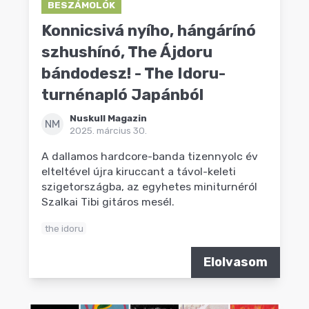
BESZÁMOLÓK
Konnicsivá nyího, hángárínó
szhushínó, The Ájdoru
bándodesz! - The Idoru-
turnénapló Japánból
Nuskull Magazin
NM
2025. március 30.
A dallamos hardcore-banda tizennyolc év
elteltével újra kiruccant a távol-keleti
szigetországba, az egyhetes miniturnéról
Szalkai Tibi gitáros mesél.
the idoru
Elolvasom