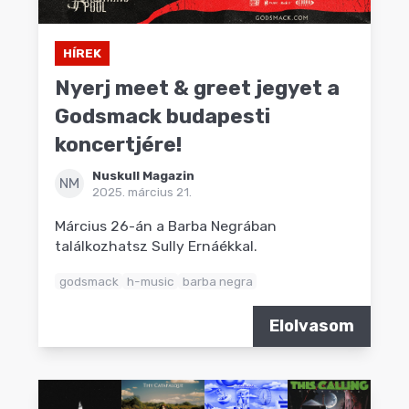
HÍREK
Nyerj meet & greet jegyet a
Godsmack budapesti
koncertjére!
Nuskull Magazin
NM
2025. március 21.
Március 26-án a Barba Negrában
találkozhatsz Sully Ernáékkal.
godsmack
h-music
barba negra
Elolvasom