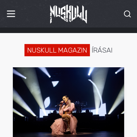
HÍREK
KRITIKÁK
NUSKULL MAGAZIN
ÍRÁSAI
BESZÁMOLÓK
INTERJÚK
PREMIEREK
KULT
MÁSVILÁG
BLOG