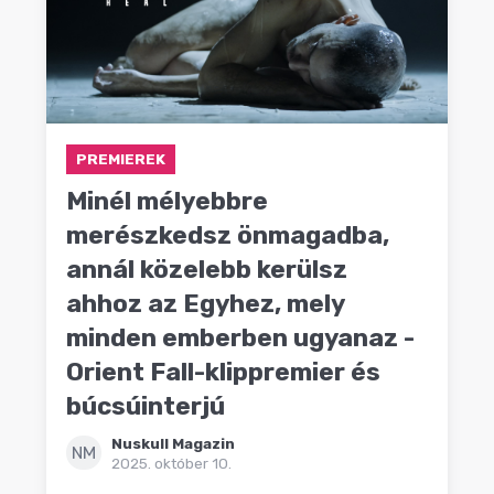
PREMIEREK
Minél mélyebbre
merészkedsz önmagadba,
annál közelebb kerülsz
ahhoz az Egyhez, mely
minden emberben ugyanaz -
Orient Fall-klippremier és
búcsúinterjú
Nuskull Magazin
NM
2025. október 10.