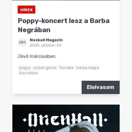
HÍREK
Poppy-koncert lesz a Barba
Negrában
Nuskull Magazin
NM
2025. október 29.
Jövő márciusban.
poppy
ocean grove
fox lake
barba negra
live nation
Elolvasom