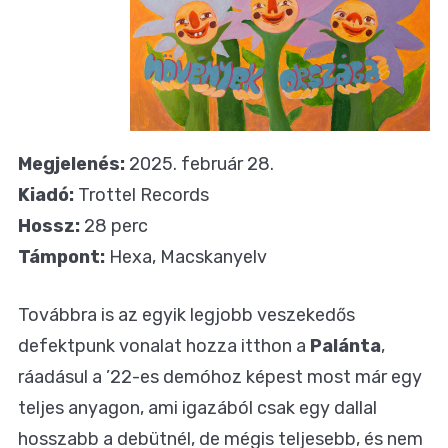
Megjelenés:
2025. február 28.
Kiadó:
Trottel Records
Hossz:
28 perc
Támpont:
Hexa, Macskanyelv
Továbbra is az egyik legjobb veszekedős
defektpunk vonalat hozza itthon a
Palánta
,
ráadásul a ’22-es demóhoz képest most már egy
teljes anyagon, ami igazából csak egy dallal
hosszabb a debütnél, de mégis teljesebb, és nem