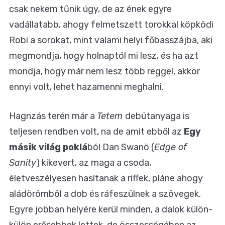
csak nekem tűnik úgy, de az ének egyre
vadállatabb, ahogy felmetszett torokkal köpködi
Robi a sorokat, mint valami helyi főbasszájba, aki
megmondja, hogy holnaptól mi lesz, és ha azt
mondja, hogy már nem lesz több reggel, akkor
ennyi volt, lehet hazamenni meghalni.
Hagnzás terén már a
Tetem
debütanyaga is
teljesen rendben volt, na de amit ebből az
Egy
másik világ poklá
ból Dan Swanö (
Edge of
Sanity
) kikevert, az maga a csoda,
életveszélyesen hasítanak a riffek, pláne ahogy
aládörömböl a dob és ráfeszülnek a szövegek.
Egyre jobban helyére kerül minden, a dalok külön-
külön erősebbek lettek, de összességében az