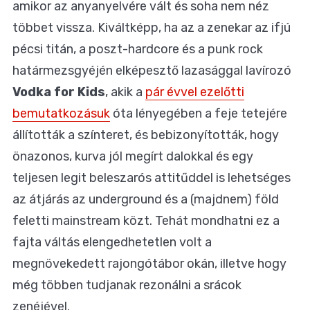
amikor az anyanyelvére vált és soha nem néz
többet vissza. Kiváltképp, ha az a zenekar az ifjú
pécsi titán, a poszt-hardcore és a punk rock
határmezsgyéjén elképesztő lazasággal lavírozó
Vodka for Kids
, akik a
pár évvel ezelőtti
bemutatkozásuk
óta lényegében a feje tetejére
állították a színteret, és bebizonyították, hogy
önazonos, kurva jól megírt dalokkal és egy
teljesen legit beleszarós attitűddel is lehetséges
az átjárás az underground és a (majdnem) föld
feletti mainstream közt. Tehát mondhatni ez a
fajta váltás elengedhetetlen volt a
megnövekedett rajongótábor okán, illetve hogy
még többen tudjanak rezonálni a srácok
zenéjével.