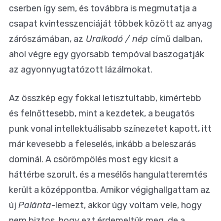
cserben így sem, és továbbra is megmutatja a
csapat kvintesszenciáját többek között az anyag
zárószámában, az
Uralkodó / nép
című dalban,
ahol végre egy gyorsabb tempóval baszogatják
az agyonnyugtatózott lázálmokat.
Az összkép egy fokkal letisztultabb, kimértebb
és felnőttesebb, mint a kezdetek, a beugatós
punk vonal intellektuálisabb színezetet kapott, itt
már kevesebb a feleselés, inkább a beleszarás
dominál. A csörömpölés most egy kicsit a
háttérbe szorult, és a mesélős hangulatteremtés
került a középpontba. Amikor végighallgattam az
új
Palánta
-lemezt, akkor úgy voltam vele, hogy
nem biztos, hogy ezt érdemeltük meg, de a