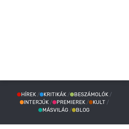
HÍREK
/
KRITIKÁK
/
BESZÁMOLÓK
/
INTERJÚK
/
PREMIEREK
/
KULT
/
MÁSVILÁG
/
BLOG