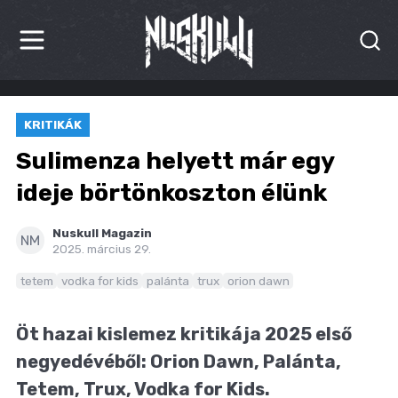
HÍREK
KRITIKÁK
KRITIKÁK
Sulimenza helyett már egy
BESZÁMOLÓK
ideje börtönkoszton élünk
INTERJÚK
Nuskull Magazin
NM
2025. március 29.
PREMIEREK
tetem
vodka for kids
palánta
trux
orion dawn
KULT
Öt hazai kislemez kritikája 2025 első
MÁSVILÁG
negyedévéből: Orion Dawn, Palánta,
BLOG
Tetem, Trux, Vodka for Kids.