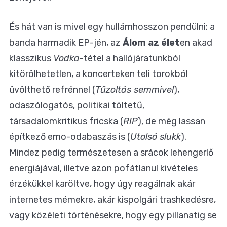
És hát van is mivel egy hullámhosszon pendülni: a
banda harmadik EP-jén, az
Álom az élet
en akad
klasszikus
Vodka
-tétel a hallójáratunkból
kitörölhetetlen, a koncerteken teli torokból
üvölthető refrénnel (
Tűzoltás semmivel
),
odaszólogatós, politikai töltetű,
társadalomkritikus fricska (
RIP
), de még lassan
építkező emo-odabaszás is (
Utolsó slukk
).
Mindez pedig természetesen a srácok lehengerlő
energiájával, illetve azon pofátlanul kivételes
érzékükkel karöltve, hogy úgy reagálnak akár
internetes mémekre, akár kispolgári trashkedésre,
vagy közéleti történésekre, hogy egy pillanatig se