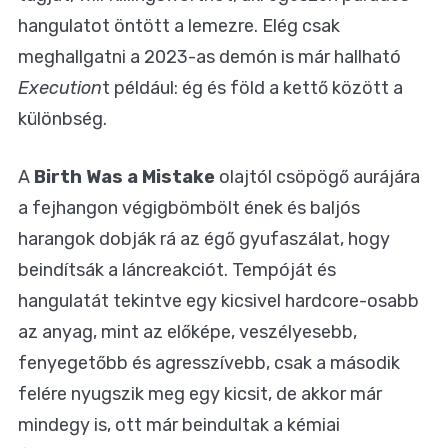
hangulatot öntött a lemezre. Elég csak
meghallgatni a 2023-as demón is már hallható
Execution
t például: ég és föld a kettő között a
különbség.
A
Birth Was a Mistake
olajtól csöpögő aurájára
a fejhangon végigbömbölt ének és baljós
harangok dobják rá az égő gyufaszálat, hogy
beindítsák a láncreakciót. Tempóját és
hangulatát tekintve egy kicsivel hardcore-osabb
az anyag, mint az előképe, veszélyesebb,
fenyegetőbb és agresszívebb, csak a második
felére nyugszik meg egy kicsit, de akkor már
mindegy is, ott már beindultak a kémiai