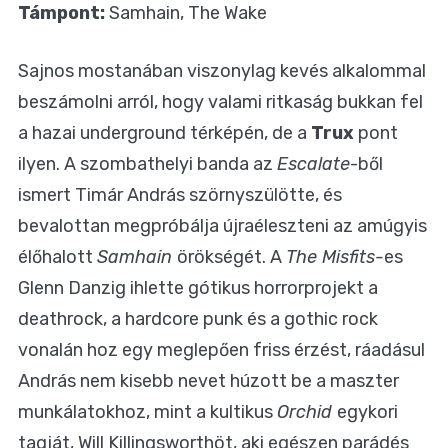
Támpont:
Samhain, The Wake
Sajnos mostanában viszonylag kevés alkalommal
beszámolni arról, hogy valami ritkaság bukkan fel
a hazai underground térképén, de a
Trux
pont
ilyen. A szombathelyi banda az
Escalate
-ből
ismert Timár András szörnyszülötte, és
bevalottan megpróbálja újraéleszteni az amúgyis
élőhalott
Samhain
örökségét. A
The Misfits-
es
Glenn Danzig ihlette gótikus horrorprojekt a
deathrock, a hardcore punk és a gothic rock
vonalán hoz egy meglepően friss érzést, ráadásul
András nem kisebb nevet húzott be a maszter
munkálatokhoz, mint a kultikus
Orchid
egykori
tagját, Will Killingsworthöt, aki egészen parádés