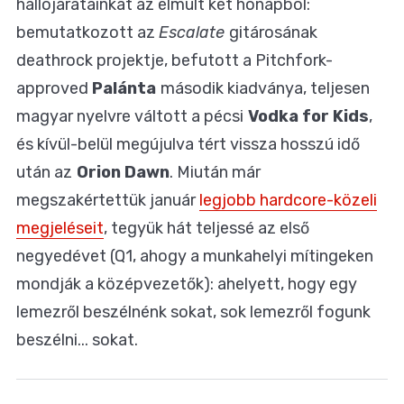
hallójáratainkat az elmúlt két hónapból:
bemutatkozott az
Escalate
gitárosának
deathrock projektje, befutott a Pitchfork-
approved
Palánta
második kiadványa, teljesen
magyar nyelvre váltott a pécsi
Vodka for Kids
,
és kívül-belül megújulva tért vissza hosszú idő
után az
Orion Dawn
. Miután már
megszakértettük január
legjobb hardcore-közeli
megjeléseit
, tegyük hát teljessé az első
negyedévet (Q1, ahogy a munkahelyi mítingeken
mondják a középvezetők): ahelyett, hogy egy
lemezről beszélnénk sokat, sok lemezről fogunk
beszélni... sokat.