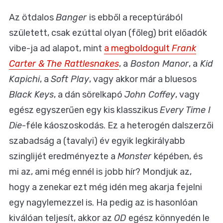
Az ötdalos
Banger
is ebből a receptúrából
született, csak ezúttal olyan (főleg) brit előadók
vibe-ja ad alapot, mint
a megboldogult
Frank
Carter & The Rattlesnakes
, a
Boston Manor
, a
Kid
Kapichi
, a
Soft Play
, vagy akkor már a bluesos
Black Keys
, a dán sörelkapó
John Coffey
, vagy
egész egyszerűen egy kis klasszikus
Every Time I
Die
-féle káoszoskodás. Ez a heterogén dalszerzői
szabadság a (tavalyi) év egyik legkirályabb
szinglijét eredményezte a
Monster
képében, és
mi az, ami még ennél is jobb hír? Mondjuk az,
hogy a zenekar ezt még idén meg akarja fejelni
egy nagylemezzel is. Ha pedig az is hasonlóan
kiválóan teljesít, akkor az
OD
egész könnyedén le