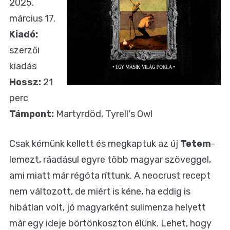
2025.
március 17.
Kiadó:
szerzői
kiadás
Hossz:
21
perc
Támpont:
Martyrdöd, Tyrell's Owl
Csak kérnünk kellett és megkaptuk az új
Tetem
-
lemezt, ráadásul egyre több magyar szöveggel,
ami miatt már régóta ríttunk. A neocrust recept
nem változott, de miért is kéne, ha eddig is
hibátlan volt, jó magyarként sulimenza helyett
már egy ideje börtönkoszton élünk. Lehet, hogy