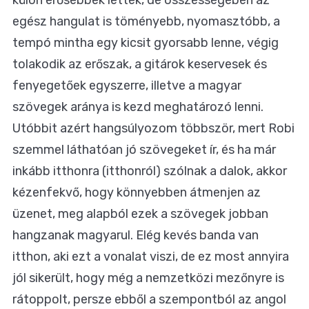
egész hangulat is töményebb, nyomasztóbb, a
tempó mintha egy kicsit gyorsabb lenne, végig
tolakodik az erőszak, a gitárok keservesek és
fenyegetőek egyszerre, illetve a magyar
szövegek aránya is kezd meghatározó lenni.
Utóbbit azért hangsúlyozom többször, mert Robi
szemmel láthatóan jó szövegeket ír, és ha már
inkább itthonra (itthonról) szólnak a dalok, akkor
kézenfekvő, hogy könnyebben átmenjen az
üzenet, meg alapból ezek a szövegek jobban
hangzanak magyarul. Elég kevés banda van
itthon, aki ezt a vonalat viszi, de ez most annyira
jól sikerült, hogy még a nemzetközi mezőnyre is
rátoppolt, persze ebből a szempontból az angol