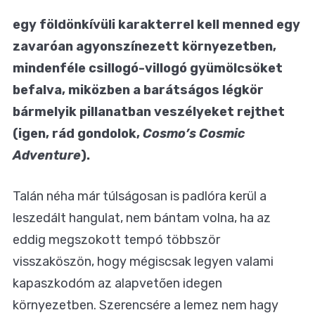
egy földönkívüli karakterrel kell menned egy
zavaróan agyonszínezett környezetben,
mindenféle csillogó-villogó gyümölcsöket
befalva, miközben a barátságos légkör
bármelyik pillanatban veszélyeket rejthet
(igen, rád gondolok,
Cosmo’s Cosmic
Adventure
).
Talán néha már túlságosan is padlóra kerül a
leszedált hangulat, nem bántam volna, ha az
eddig megszokott tempó többször
visszaköszön, hogy mégiscsak legyen valami
kapaszkodóm az alapvetően idegen
környezetben. Szerencsére a lemez nem hagy