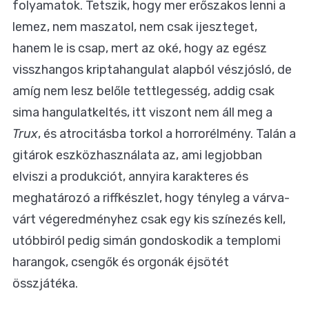
folyamatok. Tetszik, hogy mer erőszakos lenni a
lemez, nem maszatol, nem csak ijeszteget,
hanem le is csap, mert az oké, hogy az egész
visszhangos kriptahangulat alapból vészjósló, de
amíg nem lesz belőle tettlegesség, addig csak
sima hangulatkeltés, itt viszont nem áll meg a
Trux
, és atrocitásba torkol a horrorélmény. Talán a
gitárok eszközhasználata az, ami legjobban
elviszi a produkciót, annyira karakteres és
meghatározó a riffkészlet, hogy tényleg a várva-
várt végeredményhez csak egy kis színezés kell,
utóbbiról pedig simán gondoskodik a templomi
harangok, csengők és orgonák éjsötét
összjátéka.