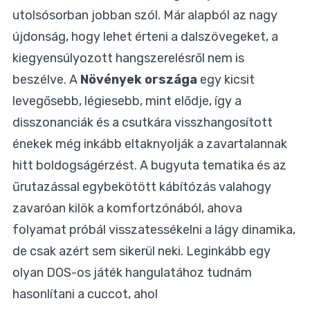
utolsósorban jobban szól. Már alapból az nagy
újdonság, hogy lehet érteni a dalszövegeket, a
kiegyensúlyozott hangszerelésről nem is
beszélve. A
Növények országa
egy kicsit
levegősebb, légiesebb, mint elődje, így a
disszonanciák és a csutkára visszhangosított
énekek még inkább eltaknyolják a zavartalannak
hitt boldogságérzést. A bugyuta tematika és az
űrutazással egybekötött kábítózás valahogy
zavaróan kilök a komfortzónából, ahova
folyamat próbál visszatessékelni a lágy dinamika,
de csak azért sem sikerül neki. Leginkább egy
olyan DOS-os játék hangulatához tudnám
hasonlítani a cuccot, ahol