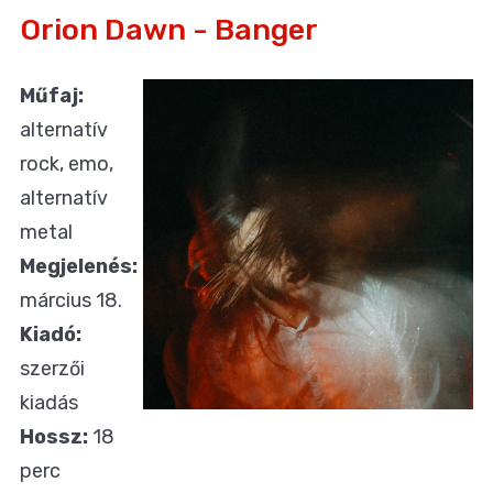
Orion Dawn - Banger
Műfaj:
alternatív
rock, emo,
alternatív
metal
Megjelenés:
március 18.
Kiadó:
szerzői
kiadás
Hossz:
18
perc