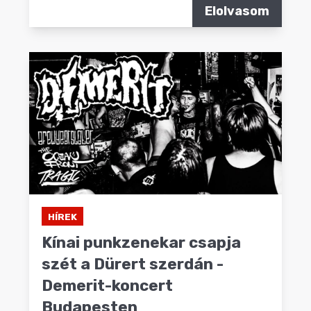
Elolvasom
HÍREK
Kínai punkzenekar csapja
szét a Dürert szerdán -
Demerit-koncert
Budapesten