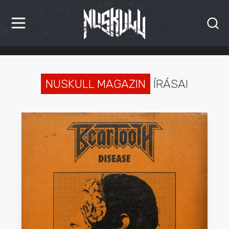
HÍREK
KRITIKÁK
NUSKULL MAGAZIN
ÍRÁSAI
BESZÁMOLÓK
INTERJÚK
PREMIEREK
KULT
MÁSVILÁG
BLOG