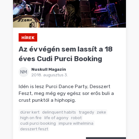
HÍREK
Az év végén sem lassít a 18
éves Cudi Purci Booking
Nuskull Magazin
NM
2018. augusztus 3.
Idén is lesz Purci Dance Party, Desszert
Feszt, meg még egy egész sor erős buli a
crust punktól a hiphopig.
dürer kert
delinquent habits
tragedy
zeke
high on fire
life of agony
robot
cudi purci booking
impure wilhelmina
desszert feszt