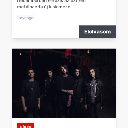
Decemberben érkezik az extrém
metálbanda új kislemeze.
revenge
Elolvasom
HÍREK