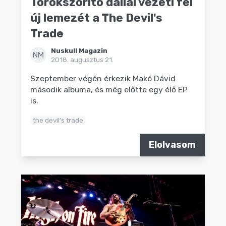
Torokszorító dallal vezeti fel
új lemezét a The Devil's
Trade
Nuskull Magazin
NM
2018. augusztus 21.
Szeptember végén érkezik Makó Dávid
második albuma, és még előtte egy élő EP
is.
the devil's trade
Elolvasom