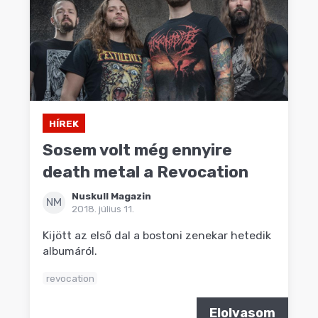
HÍREK
Sosem volt még ennyire
death metal a Revocation
Nuskull Magazin
NM
2018. július 11.
Kijött az első dal a bostoni zenekar hetedik
albumáról.
revocation
Elolvasom