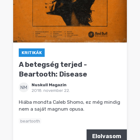
KRITIKÁK
A betegség terjed -
Beartooth: Disease
Nuskull Magazin
NM
2018. november 22.
Hiába mondta Caleb Shomo, ez még mindig
nem a saját magnum opusa.
beartooth
Elolvasom