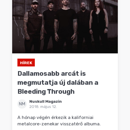
HÍREK
Dallamosabb arcát is
megmutatja új dalában a
Bleeding Through
Nuskull Magazin
NM
2018. május 12.
A hónap végén érkezik a kaliforniai
metalcore-zenekar visszatérő albuma.