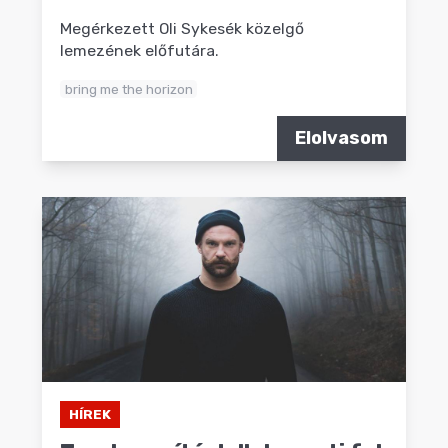
Megérkezett Oli Sykesék közelgő
lemezének előfutára.
bring me the horizon
Elolvasom
HÍREK