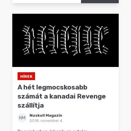
HÍREK
A hét legmocskosabb
számát a kanadai Revenge
szállítja
Nuskull Magazin
NM
2018. november 4.