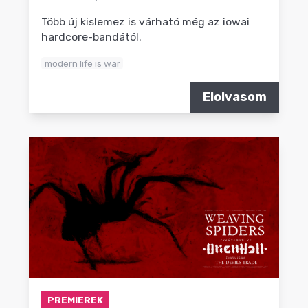
Több új kislemez is várható még az iowai
hardcore-bandától.
modern life is war
Elolvasom
PREMIEREK