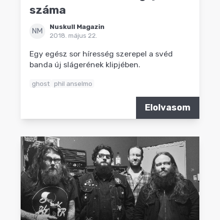
száma
Nuskull Magazin
NM
2018. május 22.
Egy egész sor híresség szerepel a svéd
banda új slágerének klipjében.
ghost
phil anselmo
Elolvasom