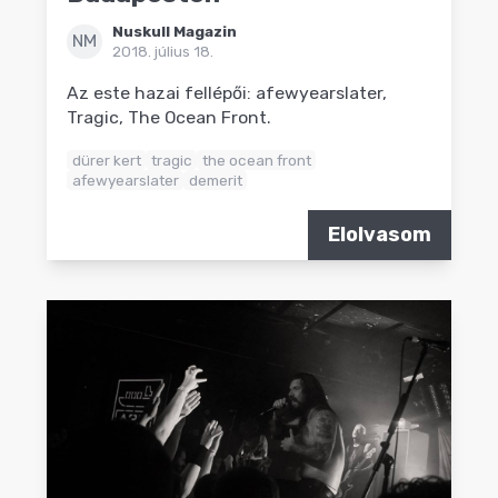
Nuskull Magazin
NM
2018. július 18.
Az este hazai fellépői: afewyearslater,
Tragic, The Ocean Front.
dürer kert
tragic
the ocean front
afewyearslater
demerit
Elolvasom