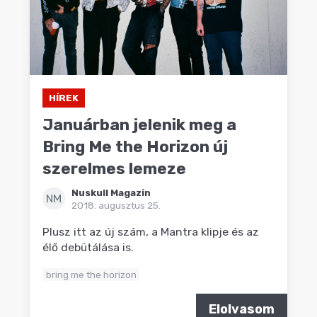
HÍREK
Januárban jelenik meg a
Bring Me the Horizon új
szerelmes lemeze
Nuskull Magazin
NM
2018. augusztus 25.
Plusz itt az új szám, a Mantra klipje és az
élő debütálása is.
bring me the horizon
Elolvasom