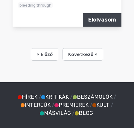
bleeding through
Elolvasom
« Előző
Következő »
HÍREK
/
KRITIKÁK
/
BESZÁMOLÓK
/
INTERJÚK
/
PREMIEREK
/
KULT
/
MÁSVILÁG
/
BLOG