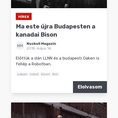
HÍREK
Ma este újra Budapesten a
kanadai Bison
Nuskull Magazin
NM
2018. május 14.
Előttük a dán LLNN és a budapesti Oaken is
fellép a Robotban.
oaken
robot
bison
llnn
Elolvasom