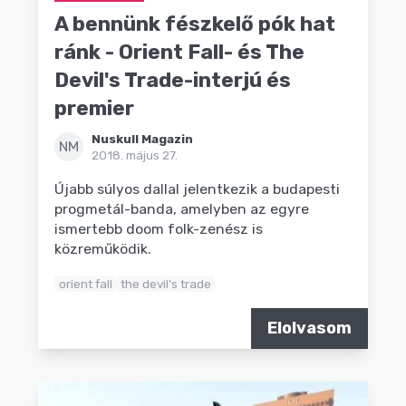
A bennünk fészkelő pók hat
ránk - Orient Fall- és The
Devil's Trade-interjú és
premier
Nuskull Magazin
NM
2018. május 27.
Újabb súlyos dallal jelentkezik a budapesti
progmetál-banda, amelyben az egyre
ismertebb doom folk-zenész is
közreműködik.
orient fall
the devil's trade
Elolvasom