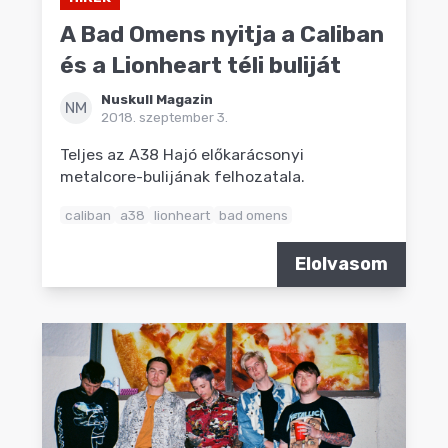
A Bad Omens nyitja a Caliban
és a Lionheart téli buliját
Nuskull Magazin
NM
2018. szeptember 3.
Teljes az A38 Hajó előkarácsonyi
metalcore-bulijának felhozatala.
caliban
a38
lionheart
bad omens
Elolvasom