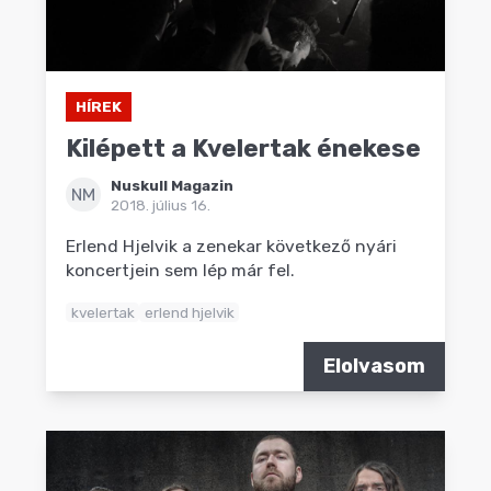
HÍREK
Kilépett a Kvelertak énekese
Nuskull Magazin
NM
2018. július 16.
Erlend Hjelvik a zenekar következő nyári
koncertjein sem lép már fel.
kvelertak
erlend hjelvik
Elolvasom