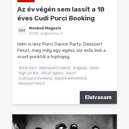
Az év végén sem lassít a 18
éves Cudi Purci Booking
Nuskull Magazin
NM
2018. augusztus 3.
Idén is lesz Purci Dance Party, Desszert
Feszt, meg még egy egész sor erős buli a
crust punktól a hiphopig.
dürer kert
delinquent habits
tragedy
zeke
high on fire
life of agony
robot
cudi purci booking
impure wilhelmina
desszert feszt
Elolvasom