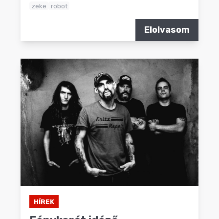
zeke
robot
Elolvasom
HÍREK