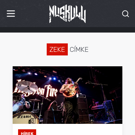
HÍREK
KRITIKÁK
ZEKE
CÍMKE
BESZÁMOLÓK
INTERJÚK
PREMIEREK
KULT
MÁSVILÁG
BLOG
HÍREK