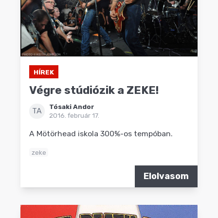
HÍREK
Végre stúdiózik a ZEKE!
Tósaki Andor
TA
2016. február 17.
A Mötörhead iskola 300%-os tempóban.
zeke
Elolvasom