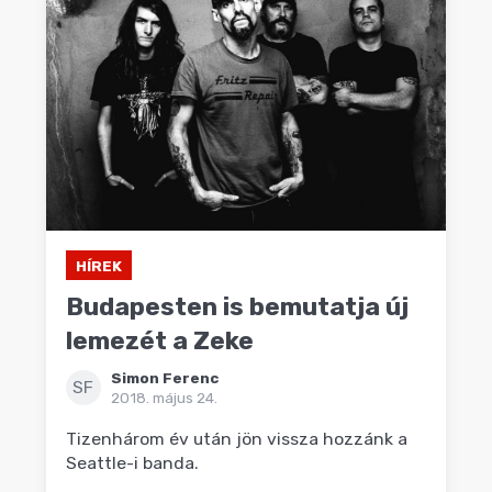
HÍREK
Budapesten is bemutatja új
lemezét a Zeke
Simon Ferenc
SF
2018. május 24.
Tizenhárom év után jön vissza hozzánk a
Seattle-i banda.