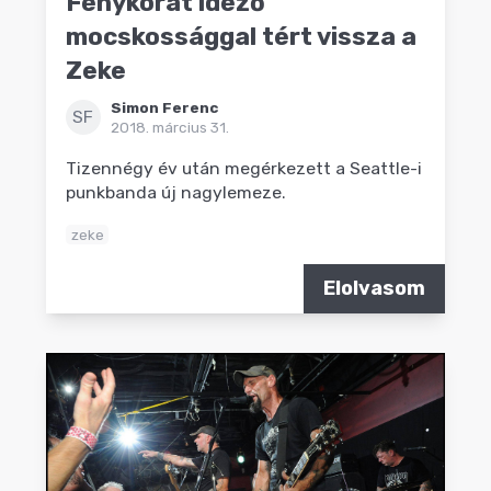
Fénykorát idéző
mocskossággal tért vissza a
Zeke
Simon Ferenc
SF
2018. március 31.
Tizennégy év után megérkezett a Seattle-i
punkbanda új nagylemeze.
zeke
Elolvasom