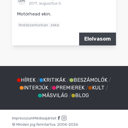
GM
2011. augusztus 5.
Motörhead ekin.
tinédzserkorban
zeke
Elolvasom
HÍREK
/
KRITIKÁK
/
BESZÁMOLÓK
/
INTERJÚK
/
PREMIEREK
/
KULT
/
MÁSVILÁG
/
BLOG
Impresszum
Médiaajánlat
© Minden jog fenntartva. 2004-2026