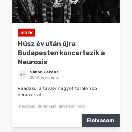
HÍREK
Húsz év után újra
Budapesten koncertezik a
Neurosis
Simon Ferenc
SF
2019. február 8.
Ráadásul a tavaly nagyot taroló Yob
zenekarral.
neurosis
dürer kert
akvárium
yob
Elolvasom