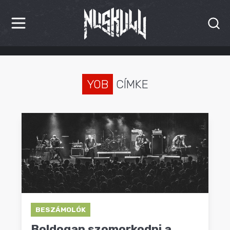
HÍREK
KRITIKÁK
YOB
CÍMKE
BESZÁMOLÓK
INTERJÚK
PREMIEREK
KULT
MÁSVILÁG
BESZÁMOLÓK
BLOG
Boldogan szomorkodni a