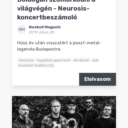
világvégén - Neurosis-
koncertbeszámoló
Nuskull Magazin
NM
2019. július 28.
Húsz év után visszatért a poszt-metal-
legenda Budapestre.
neurosis
negative approach
akvárium
yob
kowloon walled city
Elolvasom