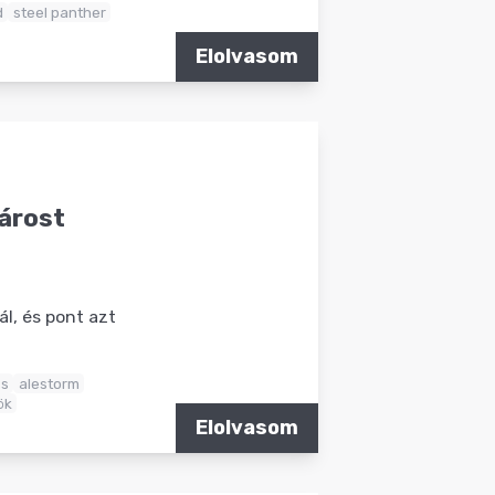
d
steel panther
Elolvasom
várost
l, és pont azt
ss
alestorm
ök
Elolvasom