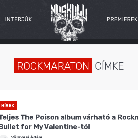
INTERJÚK
PREMIEREK
ROCKMARATON
CÍMKE
HÍREK
Teljes The Poison album várható a Roc
Bullet for My Valentine-tól
Völgyesi Ádám