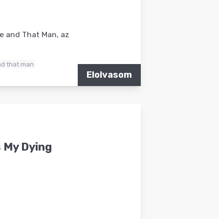
Me and That Man, az
d that man
Elolvasom
 My Dying