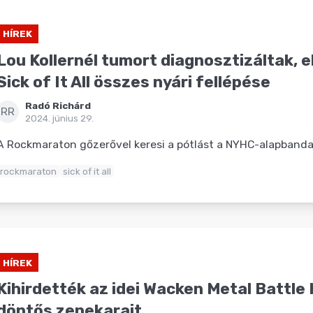
HÍREK
Lou Kollernél tumort diagnosztizáltak, 
Sick of It All összes nyári fellépése
Radó Richárd
RR
2024. június 29.
A Rockmaraton gőzerővel keresi a pótlást a NYHC-alapbanda
rockmaraton
sick of it all
HÍREK
Kihirdették az idei Wacken Metal Battle
döntős zenekarait