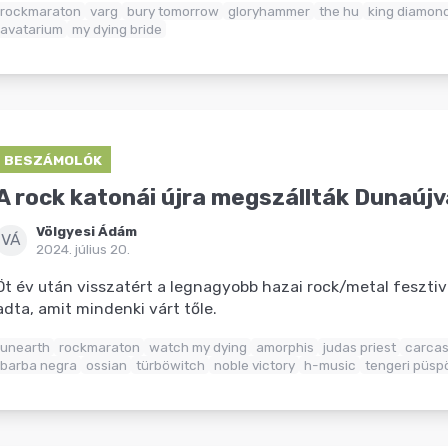
rockmaraton
varg
bury tomorrow
gloryhammer
the hu
king diamon
avatarium
my dying bride
BESZÁMOLÓK
A rock katonái újra megszállták Dunaúj
Völgyesi Ádám
VÁ
2024. július 20.
Öt év után visszatért a legnagyobb hazai rock/metal fesztivá
adta, amit mindenki várt tőle.
unearth
rockmaraton
watch my dying
amorphis
judas priest
carca
barba negra
ossian
türböwitch
noble victory
h-music
tengeri püsp