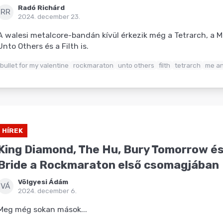
Radó Richárd
RR
2024. december 23.
A walesi metalcore-bandán kívül érkezik még a Tetrarch, a 
Unto Others és a Filth is.
bullet for my valentine
rockmaraton
unto others
filth
tetrarch
me an
HÍREK
King Diamond, The Hu, Bury Tomorrow és
Bride a Rockmaraton első csomagjában
Völgyesi Ádám
VÁ
2024. december 6.
Meg még sokan mások...