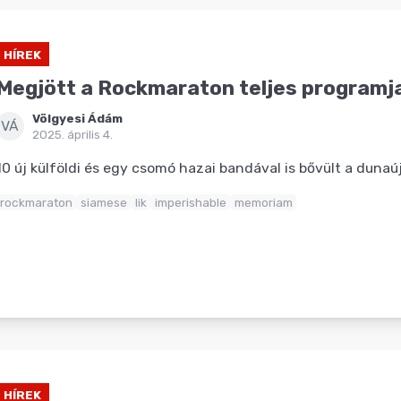
HÍREK
Megjött a Rockmaraton teljes programj
Völgyesi Ádám
VÁ
2025. április 4.
10 új külföldi és egy csomó hazai bandával is bővült a dunaúj
rockmaraton
siamese
lik
imperishable
memoriam
HÍREK