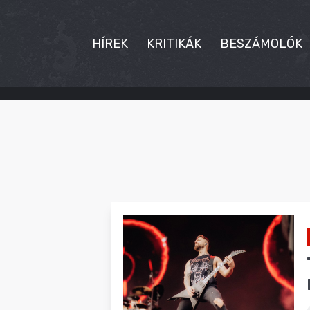
HÍREK
KRITIKÁK
BESZÁMOLÓK
HÍREK
KRITIKÁK
BESZÁMOLÓK
INTERJÚK
PREMIEREK
KULT
MÁSVILÁG