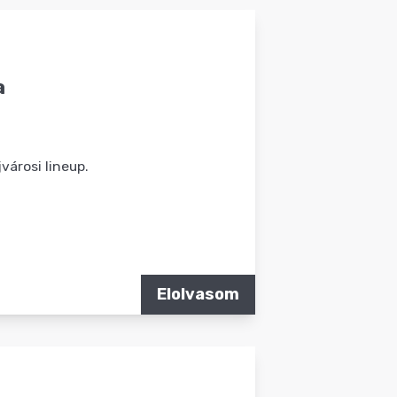
a
városi lineup.
Elolvasom