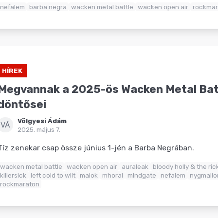
nefalem
barba negra
wacken metal battle
wacken open air
rockmar
HÍREK
Megvannak a 2025-ös Wacken Metal Bat
döntősei
Völgyesi Ádám
VÁ
2025. május 7.
Tíz zenekar csap össze június 1-jén a Barba Negrában.
wacken metal battle
wacken open air
auraleak
bloody holly & the ric
killersick
left cold to wilt
malok
mhorai
mindgate
nefalem
nygmalio
rockmaraton