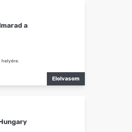
elmarad a
 helyére.
Elolvasom
 Hungary