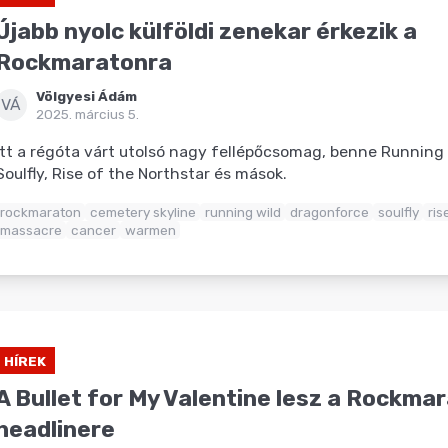
Újabb nyolc külföldi zenekar érkezik a
Rockmaratonra
Völgyesi Ádám
VÁ
2025. március 5.
Itt a régóta várt utolsó nagy fellépőcsomag, benne Running
Soulfly, Rise of the Northstar és mások.
rockmaraton
cemetery skyline
running wild
dragonforce
soulfly
ris
massacre
cancer
warmen
HÍREK
A Bullet for My Valentine lesz a Rockma
headlinere