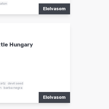
aton
Elolvasom
tle Hungary
ketz
devil seed
n
barba negra
Elolvasom