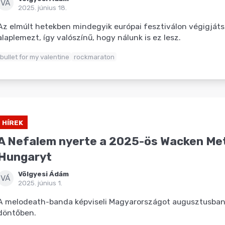
VÁ
2025. június 18.
Az elmúlt hetekben mindegyik európai fesztiválon végigját
alaplemezt, így valószínű, hogy nálunk is ez lesz.
bullet for my valentine
rockmaraton
HÍREK
A Nefalem nyerte a 2025-ös Wacken Met
Hungaryt
Völgyesi Ádám
VÁ
2025. június 1.
A melodeath-banda képviseli Magyarországot augusztusban
döntőben.