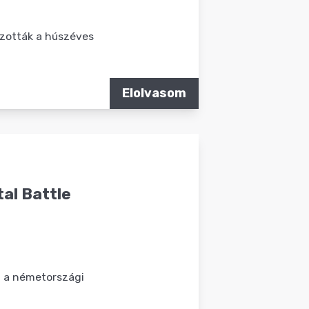
szották a húszéves
Elolvasom
al Battle
 a németországi