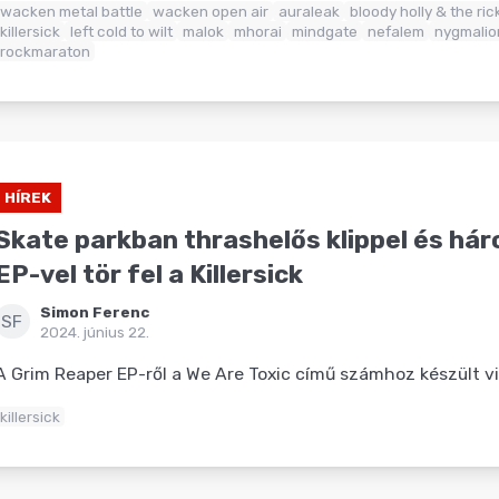
wacken metal battle
wacken open air
auraleak
bloody holly & the ric
killersick
left cold to wilt
malok
mhorai
mindgate
nefalem
nygmalio
rockmaraton
HÍREK
Skate parkban thrashelős klippel és h
EP-vel tör fel a Killersick
Simon Ferenc
SF
2024. június 22.
A Grim Reaper EP-ről a We Are Toxic című számhoz készült v
killersick