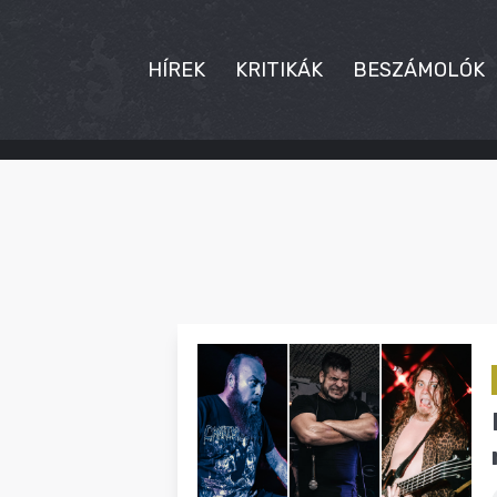
HÍREK
KRITIKÁK
BESZÁMOLÓK
HÍREK
KRITIKÁK
BESZÁMOLÓK
INTERJÚK
PREMIEREK
KULT
MÁSVILÁG