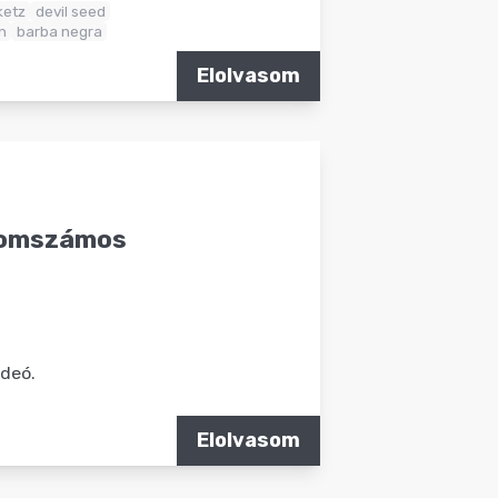
ketz
devil seed
n
barba negra
Elolvasom
áromszámos
ideó.
Elolvasom