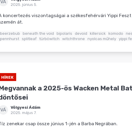
VÁ
2025. június 5.
A koncertezés viszontagságai a székesfehérvári Yippi Feszt
szemén át.
beerzebub
beneath the void
bipolaris
devoid
killersick
komodo
nes
pennhurst
splitleaf
türböwitch
witchthrone
nyolcas műhely
yippi f
HÍREK
Megvannak a 2025-ös Wacken Metal Bat
döntősei
Völgyesi Ádám
VÁ
2025. május 7.
Tíz zenekar csap össze június 1-jén a Barba Negrában.