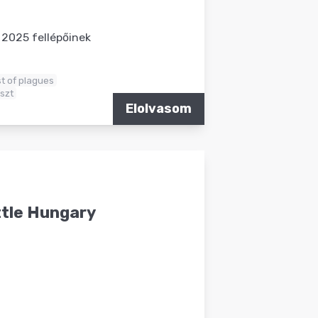
 2025 fellépőinek
t of plagues
eszt
Elolvasom
tle Hungary