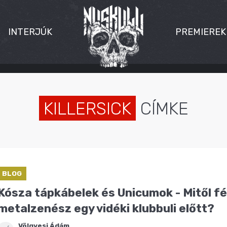
INTERJÚK
PREMIEREK
KILLERSICK
CÍMKE
BLOG
Kósza tápkábelek és Unicumok - Mitől fé
metalzenész egy vidéki klubbuli előtt?
Völgyesi Ádám