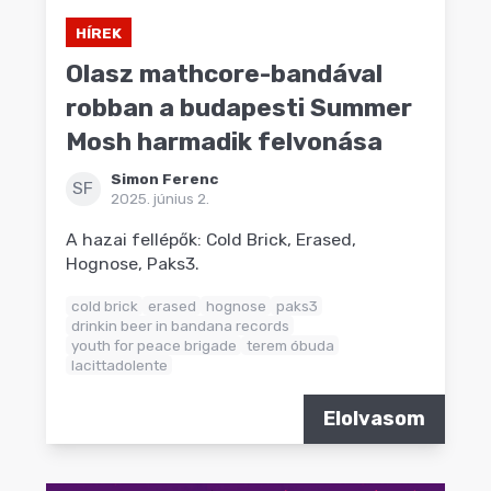
HÍREK
Olasz mathcore-bandával
robban a budapesti Summer
Mosh harmadik felvonása
Simon Ferenc
SF
2025. június 2.
A hazai fellépők: Cold Brick, Erased,
Hognose, Paks3.
cold brick
erased
hognose
paks3
drinkin beer in bandana records
youth for peace brigade
terem óbuda
lacittadolente
Elolvasom