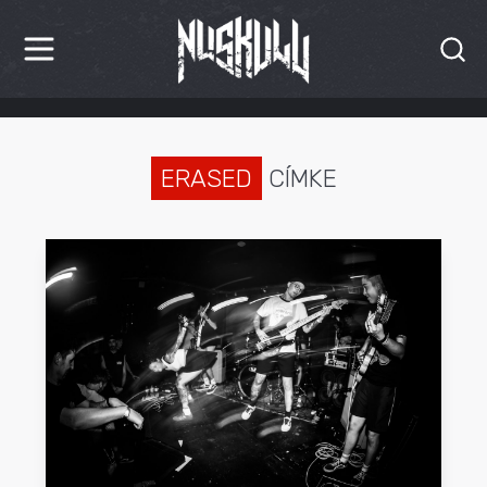
HÍREK
KRITIKÁK
ERASED
CÍMKE
BESZÁMOLÓK
INTERJÚK
PREMIEREK
KULT
MÁSVILÁG
BLOG