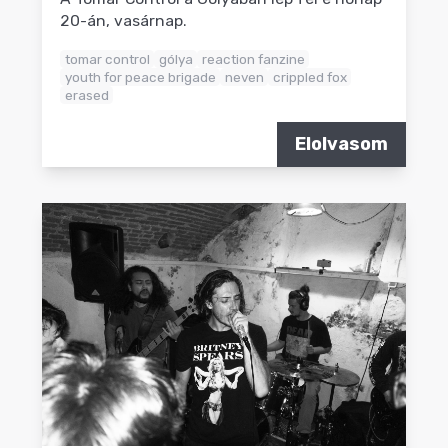
20-án, vasárnap.
tomar control
gólya
reaction fanzine
youth for peace brigade
neven
crippled fox
erased
Elolvasom