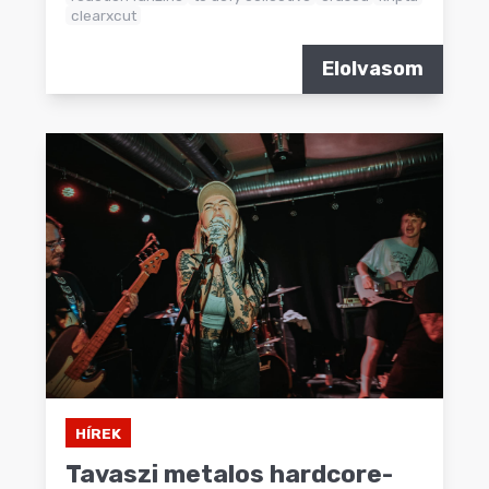
clearxcut
Elolvasom
HÍREK
Tavaszi metalos hardcore-