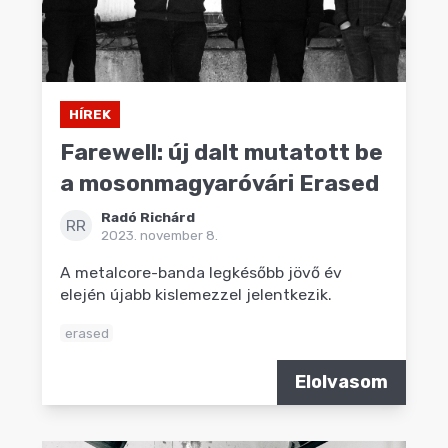
HÍREK
Farewell: új dalt mutatott be
a mosonmagyaróvári Erased
Radó Richárd
RR
2023. november 8.
A metalcore-banda legkésőbb jövő év
elején újabb kislemezzel jelentkezik.
erased
Elolvasom