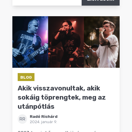
BLOG
Akik visszavonultak, akik
sokáig töprengtek, meg az
utánpótlás
Radó Richárd
RR
2024. január 9.