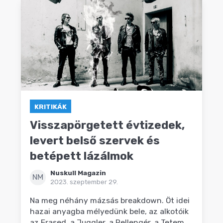
KRITIKÁK
Visszapörgetett évtizedek,
levert belső szervek és
betépett lázálmok
Nuskull Magazin
NM
2023. szeptember 29.
Na meg néhány mázsás breakdown. Öt idei
hazai anyagba mélyedünk bele, az alkotóik
az Erased, a Juggler, a Pellengér, a Tetem