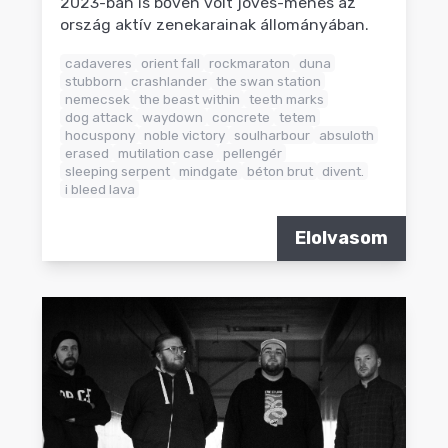
2023-ban is bőven volt jövés-menés az
ország aktív zenekarainak állományában.
cadaveres
orient fall
rockmaraton
duna
stubborn
crashlander
the swan station
nemecsek
the beast within
teeth marks
dog attack
waydown
concrete
tetem
hocuspony
noble victory
soulharbour
absuloth
erased
mutilation case
pellengér
sleeping serpent
mindgate
béton brut
divent.
i bleed lava
Elolvasom