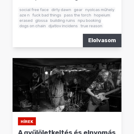
social free face
dirty dawn
gear
nyolcas műhely
aze n
fuck bad things
pass the torch
hopeium
erased
glossa
building ruins
npu booking
dogs on chain
djatlov incidens
true reason
Elolvasom
HÍREK
A gyűlöletkeltés és elnyomás