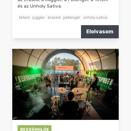
és az Unholy Sativa.
tetem
juggler
erased
pellengér
unholy sativa
Elolvasom
BESZÁMOLÓK