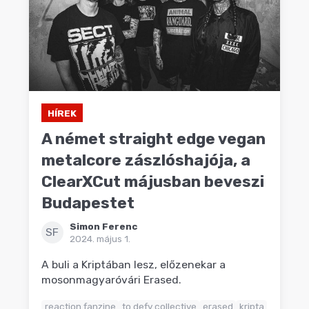
HÍREK
A német straight edge vegan
metalcore zászlóshajója, a
ClearXCut májusban beveszi
Budapestet
Simon Ferenc
SF
2024. május 1.
A buli a Kriptában lesz, előzenekar a
mosonmagyaróvári Erased.
reaction fanzine
to defy collective
erased
kripta