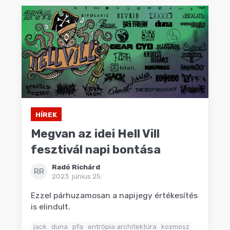
HÍREK
Megvan az idei Hell Vill
fesztivál napi bontása
Radó Richárd
RR
2023. június 25.
Ezzel párhuzamosan a napijegy értékesítés
is elindult.
jack
duna
pfa
entrópia architektúra
kozmosz