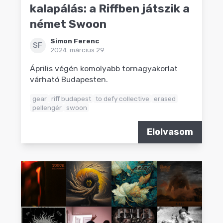
kalapálás: a Riffben játszik a
német Swoon
Simon Ferenc
SF
2024. március 29.
Április végén komolyabb tornagyakorlat
várható Budapesten.
gear
riff budapest
to defy collective
erased
pellengér
swoon
Elolvasom