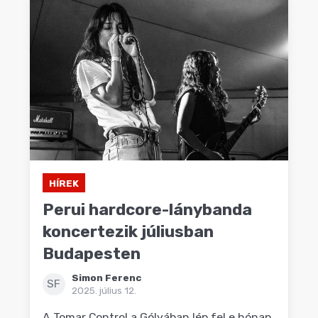
HÍREK
Perui hardcore-lánybanda
koncertezik júliusban
Budapesten
Simon Ferenc
SF
2025. július 12.
A Tomar Control a Gólyában lép fel e hónap