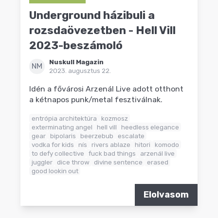
Underground házibuli a
rozsdaövezetben - Hell Vill
2023-beszámoló
Nuskull Magazin
NM
2023. augusztus 22.
Idén a fővárosi Arzenál Live adott otthont
a kétnapos punk/metal fesztiválnak.
entrópia architektúra
kozmosz
exterminating angel
hell vill
heedless elegance
gear
bipolaris
beerzebub
escalate
vodka for kids
nís
rivers ablaze
hitori
komodo
to defy collective
fuck bad things
arzenál live
juggler
dice throw
divine sentence
erased
good lookin out
Elolvasom