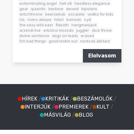
exterminating angel
hell vill
heedless elegance
gear
quixotic
berliose
devoid
bipolaris
witchthrone
beerzebub
escalate
vodka for kids
nís
rivers ablaze
hitori
komodo
cyd
the sexy wild east
fideath
hangmanjack
arzenál live
erkölcsi mozsdo
juggler
dice throw
divine sentence
dogs on leads
erased
fck bad things
good lookin out
rockcsé allstarz
Elolvasom
HÍREK
/
KRITIKÁK
/
BESZÁMOLÓK
/
INTERJÚK
/
PREMIEREK
/
KULT
/
MÁSVILÁG
/
BLOG