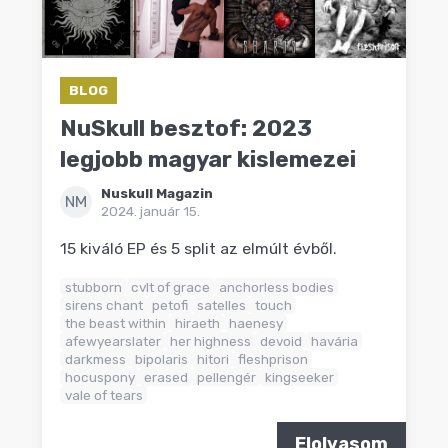
BLOG
NuSkull besztof: 2023
legjobb magyar kislemezei
Nuskull Magazin
NM
2024. január 15.
15 kiváló EP és 5 split az elmúlt évből.
stubborn
cvlt of grace
anchorless bodies
sirens chant
petofi
satelles
touch
the beast within
hiraeth
haenesy
afewyearslater
her highness
devoid
havária
darkmess
bipolaris
hitori
fleshprison
hocuspony
erased
pellengér
kingseeker
vale of tears
Elolvasom