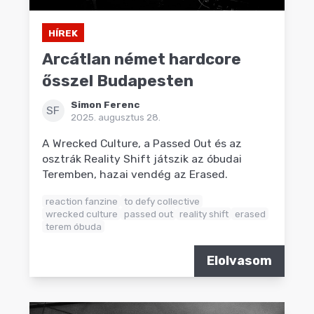
HÍREK
Arcátlan német hardcore
ősszel Budapesten
Simon Ferenc
SF
2025. augusztus 28.
A Wrecked Culture, a Passed Out és az
osztrák Reality Shift játszik az óbudai
Teremben, hazai vendég az Erased.
reaction fanzine
to defy collective
wrecked culture
passed out
reality shift
erased
terem óbuda
Elolvasom