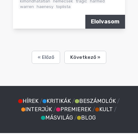
kimondhatatlan
nemecsek
tragic
harmed
warren
haenesy
toplista
Elolvasom
« Előző
Következő »
HÍREK
/
KRITIKÁK
/
BESZÁMOLÓK
/
INTERJÚK
/
PREMIEREK
/
KULT
/
MÁSVILÁG
/
BLOG