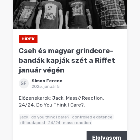
HÍREK
Cseh és magyar grindcore-
bandák kapják szét a Riffet
január végén
Simon Ferenc
SF
2025. január 5.
Előzenekarok: Jack, Mass//Reaction,
24/24, Do You Think I Care?.
jack
do you think i care?
controlled existence
riff budapest
24/24
mass reaction
Elolvasom