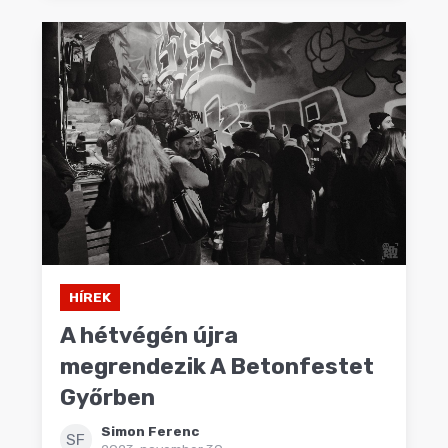
HÍREK
A hétvégén újra
megrendezik A Betonfestet
Győrben
Simon Ferenc
SF