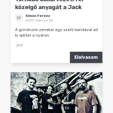
közelgő anyagát a Jack
Simon Ferenc
SF
2020. március 24.
A grindcore-zenekar egy szerb bandával ad
ki splitet a nyáron.
jack
Elolvasom