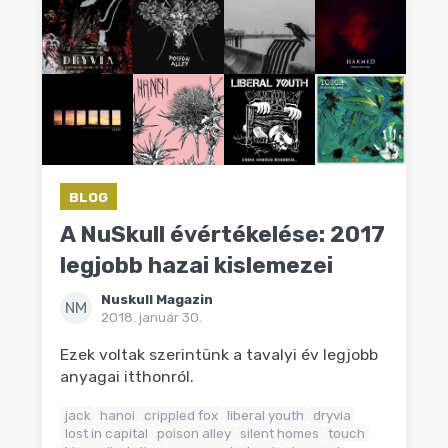
BLOG
A NuSkull évértékelése: 2017
legjobb hazai kislemezei
Nuskull Magazin
NM
2018. január 30.
Ezek voltak szerintünk a tavalyi év legjobb
anyagai itthonról.
jack
hanoi
crippled fox
liberal youth
dryvia
lost in capital
poison alley
silent homes
touch