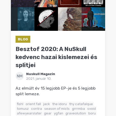
BLOG
Besztof 2020: A NuSkull
kedvenc hazai kislemezei és
splitjei
Nuskull Magazin
NM
2021. január 10.
Az elmúlt év 15 legjobb EP-je és 5 legjobb
split lemeze.
fish!
orient fall
jack
the idoru
thy catafalque
tomusz
contra
season of mists
grrrmba
svoid
afewyearslater
gear
ygfan
graveolution
boru