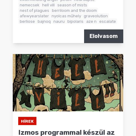
nemecsek
hell vill
season of mists
nest of plagues
berriloom and the doom
afewyearslater
nyolcas műhely
graveolution
berliose
bajnoq
nauru
bipolaris
aze n
escalate
Elolvasom
HÍREK
Izmos programmal készül az