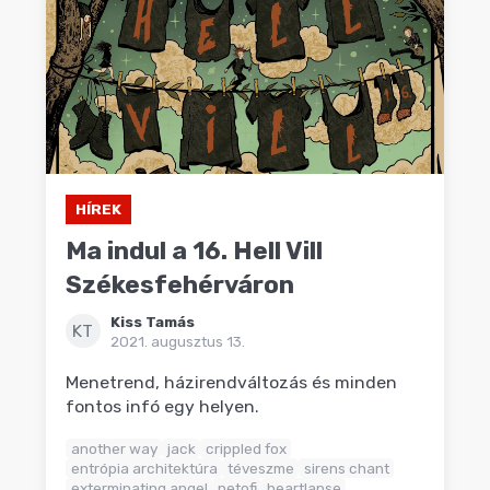
HÍREK
Ma indul a 16. Hell Vill
Székesfehérváron
Kiss Tamás
KT
2021. augusztus 13.
Menetrend, házirendváltozás és minden
fontos infó egy helyen.
another way
jack
crippled fox
entrópia architektúra
téveszme
sirens chant
exterminating angel
petofi
heartlapse