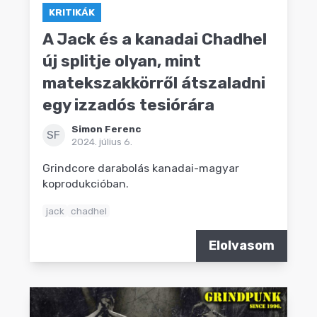
KRITIKÁK
A Jack és a kanadai Chadhel
új splitje olyan, mint
matekszakkörről átszaladni
egy izzadós tesiórára
Simon Ferenc
SF
2024. július 6.
Grindcore darabolás kanadai-magyar
koprodukcióban.
jack
chadhel
Elolvasom