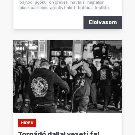
bajnoq
jigokü
on graves
havária
hajnalpír
black particles
a király halott
buffout
toplista
Elolvasom
HÍREK
Tornádó dallal vezeti fel