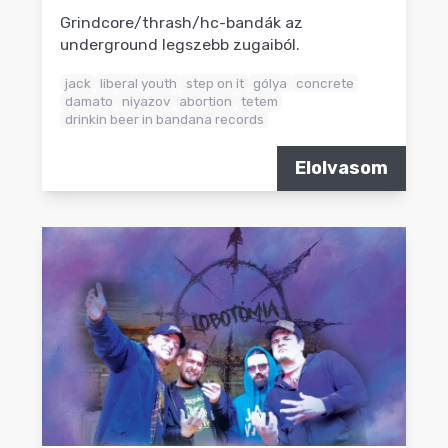
Grindcore/thrash/hc-bandák az
underground legszebb zugaiból.
jack
liberal youth
step on it
gólya
concrete
damato
niyazov
abortion
tetem
drinkin beer in bandana records
Elolvasom