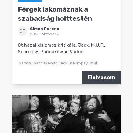
Férgek lakomáznak a
szabadság holttestén
Simon Ferenc
SF
2025. október 3.
Öt hazai kislemez kritikája: Jack, M.U.F.,
Neuropsy, Pancakewar, Vadon.
vadon
pancakewar
jack
neuropsy
muf
Elolvasom