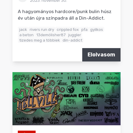
2023. november 30.
A hagyományos hardcore/punk bulin húsz
év után újra színpadra áll a Din-Addict.
jack
rivers run dry
crippled fox
pfa
gyilkos
a beton
13demölisher87
juggler
tizedes meg a többiek
din-addict
Elolvasom