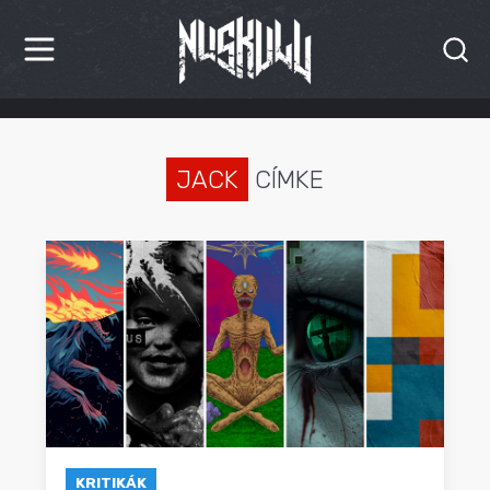
HÍREK
KRITIKÁK
JACK
CÍMKE
BESZÁMOLÓK
INTERJÚK
PREMIEREK
KULT
MÁSVILÁG
BLOG
KRITIKÁK