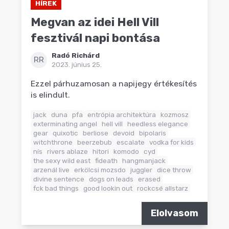
HÍREK
Megvan az idei Hell Vill
fesztivál napi bontása
Radó Richárd
RR
2023. június 25.
Ezzel párhuzamosan a napijegy értékesítés
is elindult.
jack
duna
pfa
entrópia architektúra
kozmosz
exterminating angel
hell vill
heedless elegance
gear
quixotic
berliose
devoid
bipolaris
witchthrone
beerzebub
escalate
vodka for kids
nís
rivers ablaze
hitori
komodo
cyd
the sexy wild east
fideath
hangmanjack
arzenál live
erkölcsi mozsdo
juggler
dice throw
divine sentence
dogs on leads
erased
fck bad things
good lookin out
rockcsé allstarz
Elolvasom