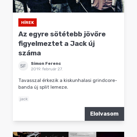
HÍREK
Az egyre sötétebb jövőre
figyelmeztet a Jack új
száma
Simon Ferenc
SF
2019. február 27.
Tavasszal érkezik a kiskunhalasi grindcore-
banda új split lemeze.
jack
Elolvasom