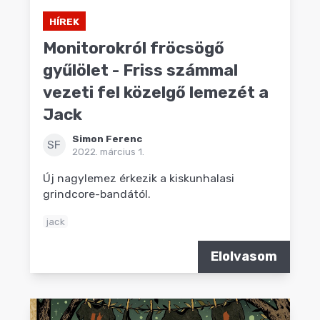
HÍREK
Monitorokról fröcsögő
gyűlölet - Friss számmal
vezeti fel közelgő lemezét a
Jack
Simon Ferenc
SF
2022. március 1.
Új nagylemez érkezik a kiskunhalasi
grindcore-bandától.
jack
Elolvasom