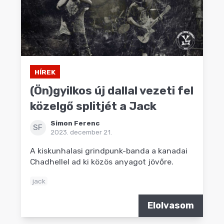
HÍREK
(Ön)gyilkos új dallal vezeti fel
közelgő splitjét a Jack
Simon Ferenc
SF
2023. december 21.
A kiskunhalasi grindpunk-banda a kanadai
Chadhellel ad ki közös anyagot jövőre.
jack
Elolvasom