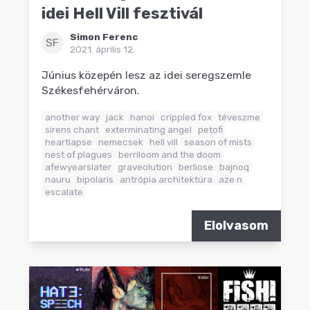
idei Hell Vill fesztivál
Simon Ferenc
SF
2021. április 12.
Június közepén lesz az idei seregszemle
Székesfehérváron.
another way
jack
hanoi
crippled fox
téveszme
sirens chant
exterminating angel
petofi
heartlapse
nemecsek
hell vill
season of mists
nest of plagues
berriloom and the doom
afewyearslater
graveolution
berliose
bajnoq
nauru
bipolaris
antrópia architektúra
aze n
escalate
Elolvasom