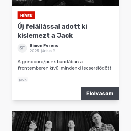
HÍREK
Új felállással adott ki
kislemezt a Jack
Simon Ferenc
SF
2025. június 9.
A grindcore/punk bandában a
frontemberen kívül mindenki lecserélődött.
jack
Elolvasom