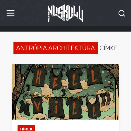
HÍREK
KRITIKÁK
ANTRÓPIA ARCHITEKTÚRA
CÍMKE
BESZÁMOLÓK
INTERJÚK
PREMIEREK
KULT
MÁSVILÁG
BLOG
HÍREK