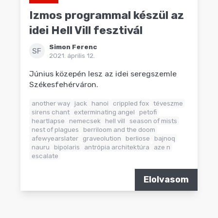
Izmos programmal készül az
idei Hell Vill fesztivál
Simon Ferenc
SF
2021. április 12.
Június közepén lesz az idei seregszemle
Székesfehérváron.
another way
jack
hanoi
crippled fox
téveszme
sirens chant
exterminating angel
petofi
heartlapse
nemecsek
hell vill
season of mists
nest of plagues
berriloom and the doom
afewyearslater
graveolution
berliose
bajnoq
nauru
bipolaris
antrópia architektúra
aze n
escalate
Elolvasom