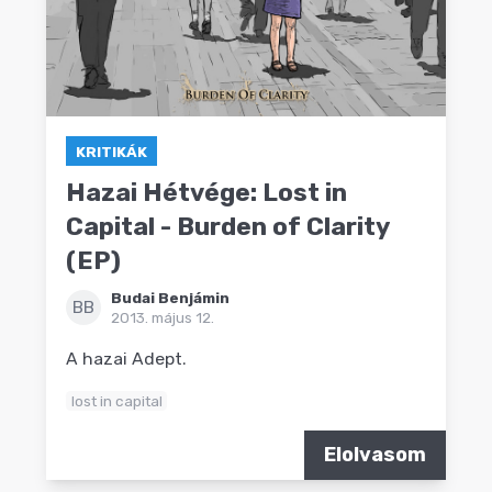
KRITIKÁK
Hazai Hétvége: Lost in
Capital - Burden of Clarity
(EP)
Budai Benjámin
BB
2013. május 12.
A hazai Adept.
lost in capital
Elolvasom