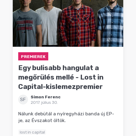
PREMIEREK
Egy bulisabb hangulat a
megőrülés mellé - Lost in
Capital-kislemezpremier
Simon Ferenc
SF
2017. július 30.
Nálunk debütál a nyíregyházi banda új EP-
je, az Évszakot öltök.
lost in capital