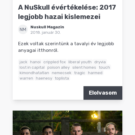
A NuSkull évértékelése: 2017
legjobb hazai kislemezei
Nuskull Magazin
NM
2018. január 30.
Ezek voltak szerintünk a tavalyi év legjobb
anyagai itthonról.
jack
hanoi
crippled fox
liberal youth
dryvia
lost in capital
poison alley
silent homes
touch
kimondhatatlan
nemecsek
tragic
harmed
warren
haenesy
toplista
Elolvasom