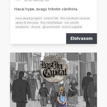
2014. február 28.
Hazai hype, avagy trikolor várólista.
new dead project
orient fall
the southern oracle
apey & the pea
thy catafalque
our youth
stubborn
dryvia
ghostchant
lost in capital
Elolvasom