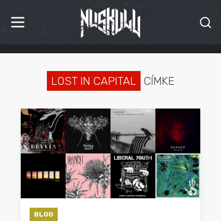
HÍREK
KRITIKÁK
LOST IN CAPITAL
CÍMKE
BESZÁMOLÓK
INTERJÚK
PREMIEREK
KULT
MÁSVILÁG
BLOG
BLOG