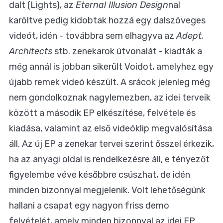
dalt (Lights), az
Eternal Illusion Design
nal
karöltve pedig kidobtak hozzá egy dalszöveges
videót, idén - továbbra sem elhagyva az
Adept,
Architects
stb. zenekarok útvonalát - kiadták a
még annál is jobban sikerült Voidot, amelyhez egy
újabb remek videó készült. A srácok jelenleg még
nem gondolkoznak nagylemezben, az idei terveik
között a második EP elkészítése, felvétele és
kiadása, valamint az első videóklip megvalósítása
áll. Az új EP a zenekar tervei szerint ősszel érkezik,
ha az anyagi oldal is rendelkezésre áll, e tényezőt
figyelembe véve későbbre csúszhat, de idén
minden bizonnyal megjelenik. Volt lehetőségünk
hallani a csapat egy nagyon friss demo
felvételét, amely minden bizonnyal az idei EP