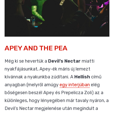
APEY AND THE PEA
Még ki se hevertük a
Devil’s Nectar
miatti
nyakfájásunkat, Apey-ék máris új lemezt
kívánnak a nyakunkba zúdítani. A
Hellish
című
anyagban (melyről amúgy
egy interjúban
elég
bőségesen beszél Apey és Prepelicza Zoli) az a
különleges, hogy lényegében már tavaly nyáron, a
Devil’s Nectar megjelenése után megindult a