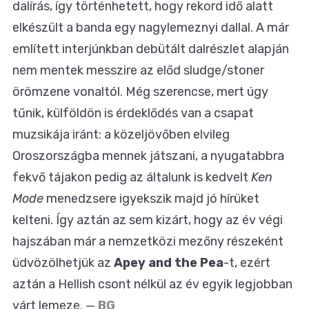
dalírás, így történhetett, hogy rekord idő alatt
elkészült a banda egy nagylemeznyi dallal. A már
említett interjúnkban debütált dalrészlet alapján
nem mentek messzire az előd sludge/stoner
örömzene vonaltól. Még szerencse, mert úgy
tűnik, külföldön is érdeklődés van a csapat
muzsikája iránt: a közeljövőben elvileg
Oroszországba mennek játszani, a nyugatabbra
fekvő tájakon pedig az általunk is kedvelt
Ken
Mode
menedzsere igyekszik majd jó hírüket
kelteni. Így aztán az sem kizárt, hogy az év végi
hajszában már a nemzetközi mezőny részeként
üdvözölhetjük az
Apey and the Pea
-t, ezért
aztán a Hellish csont nélkül az év egyik legjobban
várt lemeze.
— BG