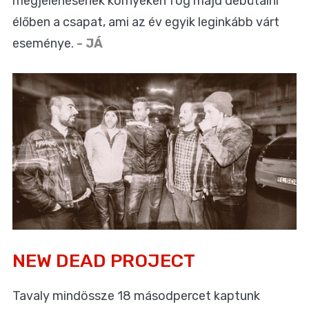
megjelenésének környékén fog majd debütálni
élőben a csapat, ami az év egyik leginkább várt
eseménye.
- JÁ
NEW DEAD PROJECT
Tavaly mindössze 18 másodpercet kaptunk