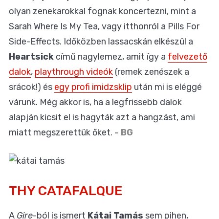
olyan zenekarokkal fognak koncertezni, mint a
Sarah Where Is My Tea, vagy itthonról a Pills For
Side-Effects. Időközben lassacskán elkészül a
Heartsick
című nagylemez, amit így a
felvezető
dalok
,
playthrough videók
(remek zenészek a
srácok!) és
egy profi imidzsklip
után mi is eléggé
várunk. Még akkor is, ha a legfrissebb dalok
alapján kicsit el is hagyták azt a hangzást, ami
miatt megszerettük őket.
- BG
THY CATAFALQUE
A
Gire
-ból is ismert
Kátai Tamás
sem pihen,