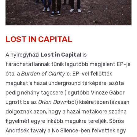
LOST IN CAPITAL
A nyíregyházi
Lost in Capital
is
fáradhatatlannak tűnik legutóbb megjelent EP-je
óta; a
Burden of Clarity
c. EP-vel fellőtték
magukat a hazai underground térképére, azóta
pedig néhány tagcsere (legutóbb Vincze Gábor
ugrott be az
Orion Dawn
ból) kíséretében lázasan
dolgoznak azon, hogy a hazai metalcore szcéna
figyelmét egyre inkább magukra tereljék. Sörös
Andrásék tavaly a No Silence-ben felvettek egy