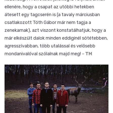
ellenére, hogy a csapat az utóbbi hetekben
átesett egy tagcserén is (a tavaly márciusban
csatlakozott Tóth Gábor már nem tagja a
zenekarnak), azt viszont konstatálhatjuk, hogy a
már elkészült dalok minden eddiginél sötétebben,
agresszívabban, több utalással és velősebb
mondanivalóval szólalnak majd meg!
- TM