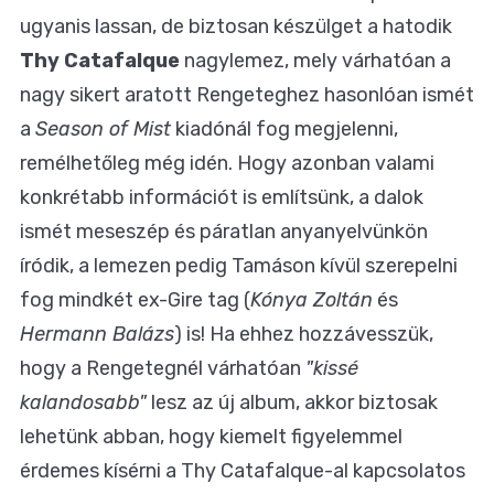
ugyanis lassan, de biztosan készülget a hatodik
Thy Catafalque
nagylemez, mely várhatóan a
nagy sikert aratott Rengeteghez hasonlóan ismét
a
Season of Mist
kiadónál fog megjelenni,
remélhetőleg még idén. Hogy azonban valami
konkrétabb információt is említsünk, a dalok
ismét meseszép és páratlan anyanyelvünkön
íródik, a lemezen pedig Tamáson kívül szerepelni
fog mindkét ex-Gire tag (
Kónya Zoltán
és
Hermann Balázs
) is! Ha ehhez hozzávesszük,
hogy a Rengetegnél várhatóan
"kissé
kalandosabb"
lesz az új album, akkor biztosak
lehetünk abban, hogy kiemelt figyelemmel
érdemes kísérni a Thy Catafalque-al kapcsolatos