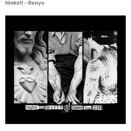
híreket!
- Benyo