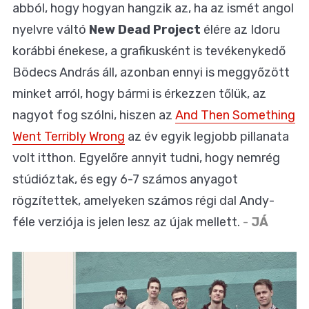
abból, hogy hogyan hangzik az, ha az ismét angol
nyelvre váltó
New Dead Project
élére az Idoru
korábbi énekese, a grafikusként is tevékenykedő
Bödecs András áll, azonban ennyi is meggyőzött
minket arról, hogy bármi is érkezzen tőlük, az
nagyot fog szólni, hiszen az
And Then Something
Went Terribly Wrong
az év egyik legjobb pillanata
volt itthon. Egyelőre annyit tudni, hogy nemrég
stúdióztak, és egy 6-7 számos anyagot
rögzítettek, amelyeken számos régi dal Andy-
féle verziója is jelen lesz az újak mellett.
-
JÁ