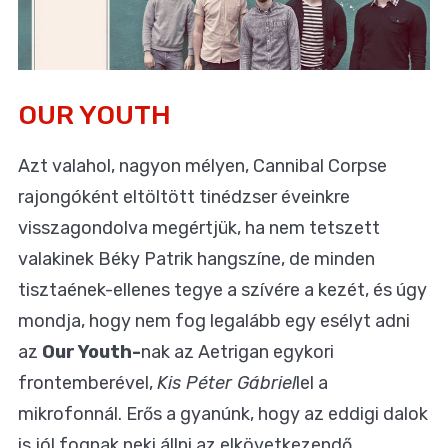
OUR YOUTH
Azt valahol, nagyon mélyen, Cannibal Corpse
rajongóként eltöltött tinédzser éveinkre
visszagondolva megértjük, ha nem tetszett
valakinek Béky Patrik hangszíne, de minden
tisztaének-ellenes tegye a szívére a kezét, és úgy
mondja, hogy nem fog legalább egy esélyt adni
az
Our Youth-
nak az Aetrigan egykori
frontemberével,
Kis Péter Gábriel
lel a
mikrofonnál. Erős a gyanúnk, hogy az eddigi dalok
is jól fognak neki állni az elkövetkezendő