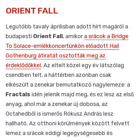
ORIENT FALL
Legutóbb tavaly áprilisban adott hírt magáról a
budapesti
Orient Fall
, amikor
a srácok a Bridge
To Solace-emlékkoncertünkön előadott Hail
Gothenburg átiratát osztották meg az
érdeklődőkkel
. Az eltelt közel egy év látszólag
csendben telt, a háttérben azonban csak
elkészült a zenekar bemutatkozó nagylemeze: a
Fractals
idén jelenik majd meg, és ez lesz az első
anyag, ahol már a zenekar új dobosa, az
Octahedből is ismerős Rókusz András lesz
hallható. Az otthoni körülmények között felvett
lemez a srácok eddigi legegységesebb és