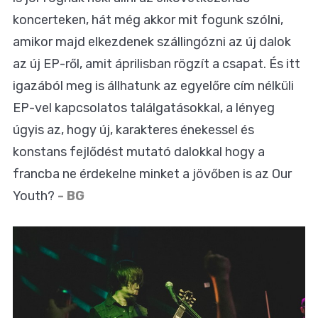
koncerteken, hát még akkor mit fogunk szólni,
amikor majd elkezdenek szállingózni az új dalok
az új EP-ről, amit áprilisban rögzít a csapat. És itt
igazából meg is állhatunk az egyelőre cím nélküli
EP-vel kapcsolatos találgatásokkal, a lényeg
úgyis az, hogy új, karakteres énekessel és
konstans fejlődést mutató dalokkal hogy a
francba ne érdekelne minket a jövőben is az Our
Youth?
- BG