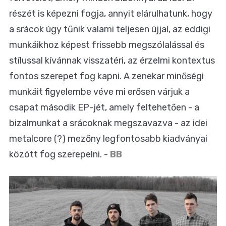
részét is képezni fogja, annyit elárulhatunk, hogy
a srácok úgy tűnik valami teljesen újjal, az eddigi
munkáikhoz képest frissebb megszólalással és
stílussal kívánnak visszatéri, az érzelmi kontextus
fontos szerepet fog kapni. A zenekar minőségi
munkáit figyelembe véve mi erősen várjuk a
csapat második EP-jét, amely feltehetően - a
bizalmunkat a srácoknak megszavazva - az idei
metalcore (?) mezőny legfontosabb kiadványai
között fog szerepelni. -
BB