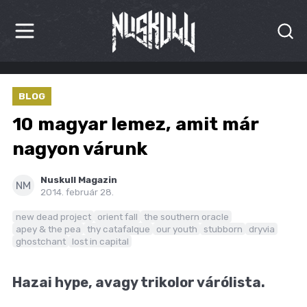
HÍREK
BLOG
KRITIKÁK
10 magyar lemez, amit már
BESZÁMOLÓK
nagyon várunk
INTERJÚK
Nuskull Magazin
NM
2014. február 28.
PREMIEREK
new dead project
orient fall
the southern oracle
apey & the pea
thy catafalque
our youth
stubborn
dryvia
KULT
ghostchant
lost in capital
MÁSVILÁG
Hazai hype, avagy trikolor várólista.
BLOG