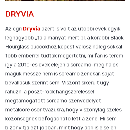
DRYVIA
Az egri
Dryvia
azért is volt az utóbbi évek egyik
legnagyobb „találmánya”, mert pl. a korábbi Black
Hourglass cuccokhoz képest valószínűleg sokkal
több emberrel tudták megértetni, mi fán is terem
így a 2010-es évek elején a screamo, még ha ők
maguk messze nem is screamo zenekar, saját
bevallásuk szerint sem. Viszont sikerült úgy
ráhúzni a poszt-rock hangszereléssel
megtámogatott screamo szenvedélyét
metalcore csontvázukra, hogy viszonylag széles
közönségnek befogadható lett a zene. Mi sem
bizonyítja ezt jobban, mint hogy április elsején