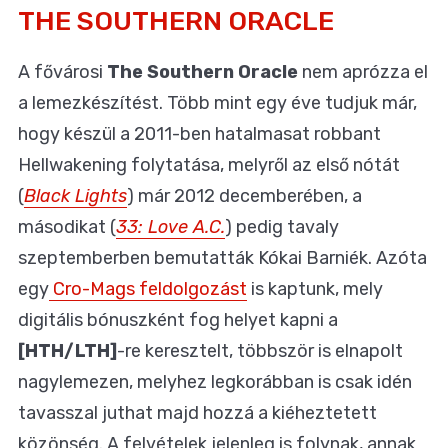
THE SOUTHERN ORACLE
A fővárosi
The Southern Oracle
nem aprózza el
a lemezkészítést. Több mint egy éve tudjuk már,
hogy készül a 2011-ben hatalmasat robbant
Hellwakening folytatása, melyről az első nótát
(
Black Lights
) már 2012 decemberében, a
másodikat (
33: Love A.C.
) pedig tavaly
szeptemberben bemutatták Kókai Barniék. Azóta
egy
Cro-Mags feldolgozást
is kaptunk, mely
digitális bónuszként fog helyet kapni a
[HTH/LTH]
-re keresztelt, többször is elnapolt
nagylemezen, melyhez legkorábban is csak idén
tavasszal juthat majd hozzá a kiéheztetett
közönség. A felvételek jelenleg is folynak, annak