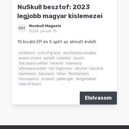
NuSkull besztof: 2023
legjobb magyar kislemezei
Nuskull Magazin
NM
2024. január 15.
15 kiváló EP és 5 split az elmúlt évből.
stubborn
cvlt of grace
anchorless bodies
sirens chant
petofi
satelles
touch
the beast within
hiraeth
haenesy
afewyearslater
her highness
devoid
havária
darkmess
bipolaris
hitori
fleshprison
hocuspony
erased
pellengér
kingseeker
vale of tears
Elolvasom