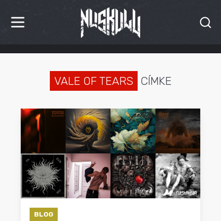
HÍREK
KRITIKÁK
VALE OF TEARS
CÍMKE
BESZÁMOLÓK
INTERJÚK
PREMIEREK
KULT
MÁSVILÁG
BLOG
BLOG