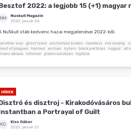
Besztof 2022: a legjobb 15 (+1) magyar
Nuskull Magazin
NM
2023. január 26.
A NuSkull stáb kedvenc hazai megjelenései 2022-ből.
another way
ghost toast
anchorless bodies
needless
red swamp
c
nest of plagues
harmed
archaic
kytaro
black particles
nagyúr
all 
rivers ablaze
informer
platon karataev
toplista
HÍREK
Disztró és disztroj - Kirakodóvásáros bul
Instantban a Portrayal of Guilt
Kiss Gábor
KG
2023. január 21.