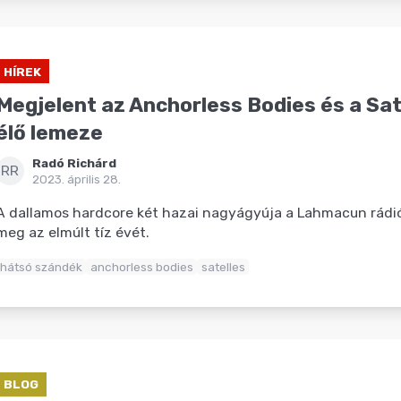
HÍREK
Megjelent az Anchorless Bodies és a Sat
élő lemeze
Radó Richárd
RR
2023. április 28.
A dallamos hardcore két hazai nagyágyúja a Lahmacun rádi
meg az elmúlt tíz évét.
hátsó szándék
anchorless bodies
satelles
BLOG