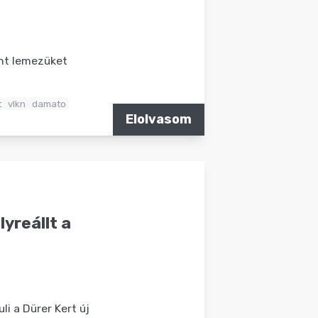
nt lemezüket
t
vlkn
damato
Elolvasom
yreállt a
i a Dürer Kert új