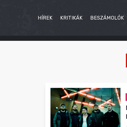
HÍREK
KRITIKÁK
BESZÁMOLÓK
HÍREK
KRITIKÁK
BESZÁMOLÓK
INTERJÚK
PREMIEREK
KULT
MÁSVILÁG