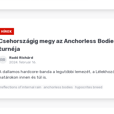
HÍREK
Csehországig megy az Anchorless Bodie
turnéja
Radó Richárd
RR
2024. február 16.
A dallamos hardcore-banda a legutóbbi lemezét, a Lélekhozó
határokon innen és túl is.
reflections of internal rain
anchorless bodies
hypocrites breed