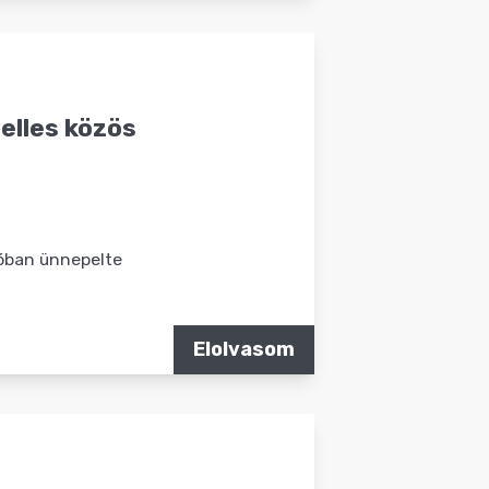
elles közös
óban ünnepelte
Elolvasom