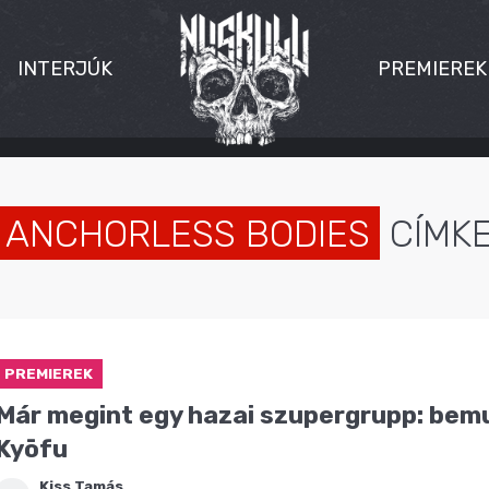
INTERJÚK
PREMIEREK
ANCHORLESS BODIES
CÍMK
PREMIEREK
Már megint egy hazai szupergrupp: bem
Kyōfu
Kiss Tamás