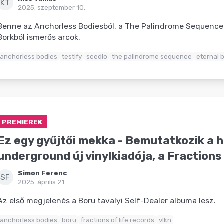
KT
2025. szeptember 10.
Benne az Anchorless Bodiesból, a The Palindrome Sequence-
Borkból ismerős arcok.
anchorless bodies
testify
scedio
the palindrome sequence
eternal 
PREMIEREK
Ez egy gyűjtői mekka - Bemutatkozik a h
underground új vinylkiadója, a Fractions
Simon Ferenc
SF
2025. április 21.
Az első megjelenés a Boru tavalyi Self-Dealer albuma lesz.
anchorless bodies
boru
fractions of life records
vlkn