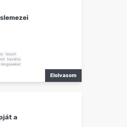
islemezei
es
touch
oid
havária
kingseeker
Elolvasom
pját a