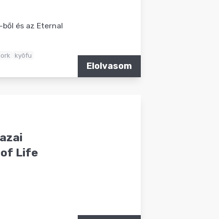
ből és az Eternal
bork
kyōfu
Elolvasom
azai
 of Life