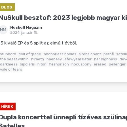
BLOG
NuSkull besztof: 2023 legjobb magyar k
Nuskull Magazin
NM
2024. január 15.
15 kiváló EP és 5 split az elmúlt évből.
stubborn
cvlt of grace
anchorless bodies
sirens chant
petofi
satell
the beast within
hiraeth
haenesy
afewyearslater
her highness
dev
darkmess
bipolaris
hitori
fleshprison
hocuspony
erased
pellengér
vale of tears
HÍREK
Dupla koncerttel ünnepli tízéves szülina
Satelles