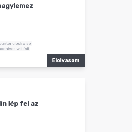
 nagylemez
ounter clockwise
machines will fail
Elolvasom
in lép fel az