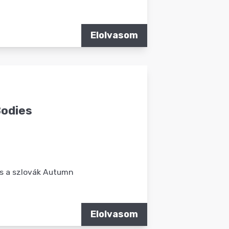
Elolvasom
Bodies
 és a szlovák Autumn
Elolvasom