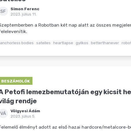
Simon Ferenc
SF
2023. július 11.
Szeptemberben a Robotban két nap alatt az összes megjele
felelevenítik.
anchorless bodies
satelles
heartlapse
gyilkos
betterthanever
robo
BESZÁMOLÓK
A Petofi lemezbemutatóján egy kicsit hel
világ rendje
Völgyesi Ádám
VÁ
2023. július 5.
Felemelő élményt adott az első hazai hardcore/metalcore-bul