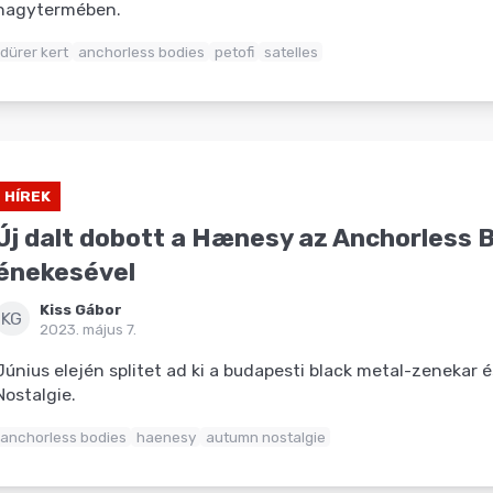
nagytermében.
dürer kert
anchorless bodies
petofi
satelles
HÍREK
Új dalt dobott a Hænesy az Anchorless 
énekesével
Kiss Gábor
KG
2023. május 7.
Június elején splitet ad ki a budapesti black metal-zenekar
Nostalgie.
anchorless bodies
haenesy
autumn nostalgie