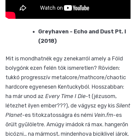
Greyhaven - Echo and Dust Pt. I
(2018)
Mit is mondhatnék egy zenekarról amely a Föld
bolygónk ezen felén tök ismeretlen? Röviden:
tukkó progresszív metalcore/mathcore/chaotic
hardcore egyenesen Kentuckyból. Hosszabban:
ha már unod az
Every Time I Die
-t (jézusom,
létezhet ilyen ember???), de vágysz egy kis
Silent
Planet-
es titokzatosságra és némi
Vein.fm-
es
őrült gyűlöletre. Amúgy imádok rá max. hangerőn
bicózni… na mármost, mindenhova biciklivel járok.