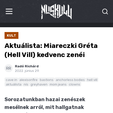
HÍREK
KULT
KRITIKÁK
Aktuálista: Miareczki Gréta
BESZÁMOLÓK
(Hell Vill) kedvenc zenéi
INTERJÚK
Radó Richárd
RR
2022. június 29.
PREMIEREK
cave in
alexisonfire
bastions
anchorless bodies
hell vill
aktuálista
nís
greyhaven
mom jeans
clowns
KULT
MÁSVILÁG
Sorozatunkban hazai zenészek
mesélnek arról, mit hallgatnak
BLOG