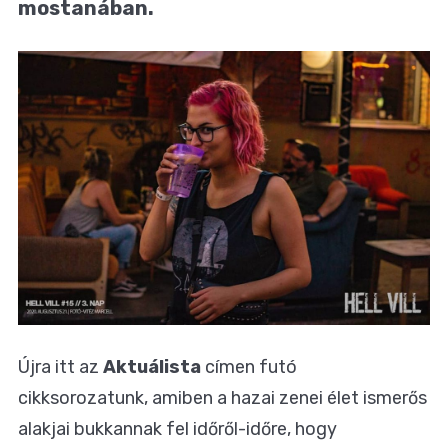
mostanában.
Újra itt az
Aktuálista
címen futó
cikksorozatunk, amiben a hazai zenei élet ismerős
alakjai bukkannak fel időről-időre, hogy