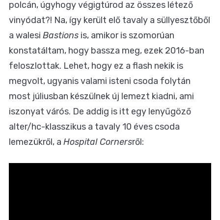
polcán, úgyhogy végigtúrod az összes létező
vinyódat?! Na, így került elő tavaly a süllyesztőből
a walesi
Bastions
is, amikor is szomorúan
konstatáltam, hogy bassza meg, ezek 2016-ban
feloszlottak. Lehet, hogy ez a flash nekik is
megvolt, ugyanis valami isteni csoda folytán
most júliusban készülnek új lemezt kiadni, ami
iszonyat várós. De addig is itt egy lenyűgöző
alter/hc-klasszikus a tavaly 10 éves csoda
lemezükről, a
Hospital Corners
ről: