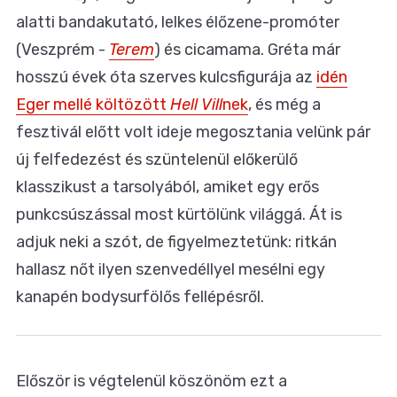
alatti bandakutató, lelkes élőzene-promóter
(Veszprém -
Terem
) és cicamama. Gréta már
hosszú évek óta szerves kulcsfigurája az
idén
Eger mellé költözött
Hell Vill
nek
, és még a
fesztivál előtt volt ideje megosztania velünk pár
új felfedezést és szüntelenül előkerülő
klasszikust a tarsolyából, amiket egy erős
punkcsúszással most kürtölünk világgá. Át is
adjuk neki a szót, de figyelmeztetünk: ritkán
hallasz nőt ilyen szenvedéllyel mesélni egy
kanapén bodysurfölős fellépésről.
Először is végtelenül köszönöm ezt a