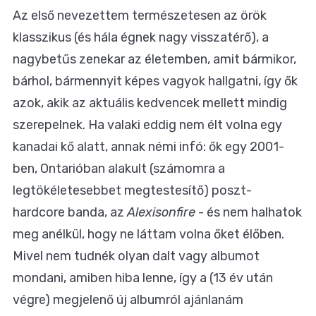
Az első nevezettem természetesen az örök
klasszikus (és hála égnek nagy visszatérő), a
nagybetűs zenekar az életemben, amit bármikor,
bárhol, bármennyit képes vagyok hallgatni, így ők
azok, akik az aktuális kedvencek mellett mindig
szerepelnek. Ha valaki eddig nem élt volna egy
kanadai kő alatt, annak némi infó: ők egy 2001-
ben, Ontarióban alakult (számomra a
legtökéletesebbet megtestesítő) poszt-
hardcore banda, az
Alexisonfire
- és nem halhatok
meg anélkül, hogy ne láttam volna őket élőben.
Mivel nem tudnék olyan dalt vagy albumot
mondani, amiben hiba lenne, így a (13 év után
végre) megjelenő új albumról ajánlanám