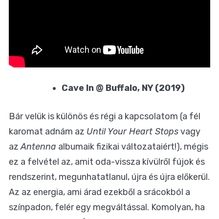
Cave In @ Buffalo, NY (2019)
Bár velük is különös és régi a kapcsolatom (a fél
karomat adnám az
Until Your Heart Stops
vagy
az
Antenna
albumaik fizikai változataiért!), mégis
ez a felvétel az, amit oda-vissza kívülről fújok és
rendszerint, megunhatatlanul, újra és újra előkerül.
Az az energia, ami árad ezekből a srácokból a
színpadon, felér egy megváltással. Komolyan, ha