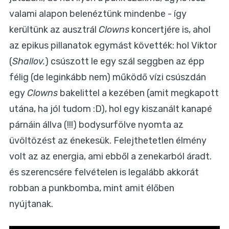
valami alapon belenéztünk mindenbe - így
kerültünk az ausztrál
Clowns
koncertjére is, ahol
az epikus pillanatok egymást követték: hol Viktor
(
Shallov.
) csúszott le egy szál seggben az épp
félig (de leginkább nem) működő vízi csúszdán
egy
Clowns
bakelittel a kezében (amit megkapott
utána, ha jól tudom :D), hol egy kiszanált kanapé
párnáin állva (!!!) bodysurfölve nyomta az
üvöltözést az énekesük. Felejthetetlen élmény
volt az az energia, ami ebből a zenekarból áradt.
és szerencsére felvételen is legalább akkorát
robban a punkbomba, mint amit élőben
nyújtanak.