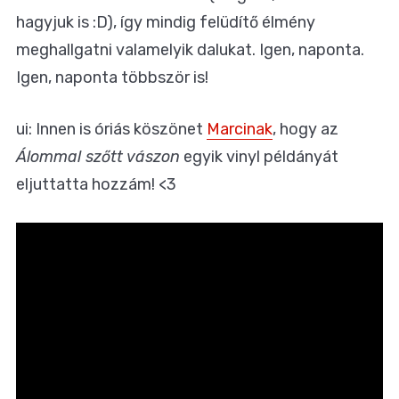
hagyjuk is :D), így mindig felüdítő élmény
meghallgatni valamelyik dalukat. Igen, naponta.
Igen, naponta többször is!
ui: Innen is óriás köszönet
Marcinak
, hogy az
Álommal szőtt vászon
egyik vinyl példányát
eljuttatta hozzám! <3