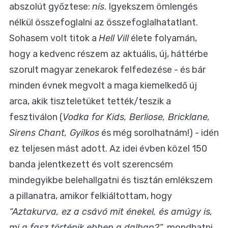
abszolút győztese:
nís
. Igyekszem ömlengés
nélkül összefoglalni az összefoglalhatatlant.
Sohasem volt titok a
Hell Vill
élete folyamán,
hogy a kedvenc részem az aktuális, új, háttérbe
szorult magyar zenekarok felfedezése - és bár
minden évnek megvolt a maga kiemelkedő új
arca, akik tiszteletüket tették/teszik a
fesztiválon (
Vodka for Kids, Berliose, Bricklane,
Sirens Chant, Gyilkos
és még sorolhatnám!) - idén
ez teljesen mást adott. Az idei évben közel 150
banda jelentkezett és volt szerencsém
mindegyikbe belehallgatni és tisztán emlékszem
a pillanatra, amikor felkiáltottam, hogy
“Aztakurva, ez a csávó mit énekel, és amúgy is,
mi a fasz történik ebben a dalban?”
, mondhatni