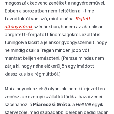
megosszák kedvenc zenéiket a nagyérdeművel.
Ebben a sorozatban nem feltétlen all-time
favoritokról van szó, mint a néhai
Rejtett
alkönyvtárak
szériánkban, hanem az aktuálisan
pörgetett-forgatott finomságokról, ezáltal is
tuningolva kicsit a jelenkor gyöngyszemeit, hogy
ne mindig csak a “régen minden jobb vót”
mantrát kelljen emészteni. (Persze mindez nem
zárja ki, hogy néha előkerüljön egy imádott
klasszikus is a régmúltból.)
Mai alanyunk az első olyan, aki nem kifejezetten
zenész, de ezernyi szállal kötődik a hazai zenei
szcénához: ő
Miareczki Gréta
, a
Hell Vill
egyik
szervezője, még szabadabb idejében pedig radar