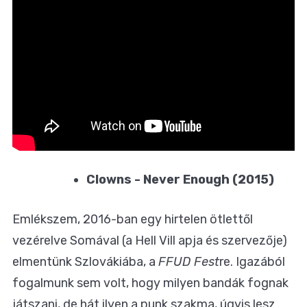
Clowns - Never Enough (2015)
Emlékszem, 2016-ban egy hirtelen ötlettől
vezérelve Somával (a Hell Vill apja és szervezője)
elmentünk Szlovákiába, a
FFUD Fest
re. Igazából
fogalmunk sem volt, hogy milyen bandák fognak
játszani, de hát ilyen a punk szakma, úgyis lesz