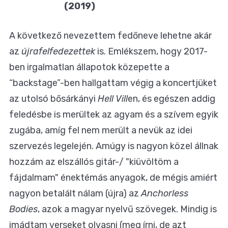
(2019)
A következő nevezettem fedőneve lehetne akár
az
újrafelfedezettek
is. Emlékszem, hogy 2017-
ben irgalmatlan állapotok közepette a
“backstage”-ben hallgattam végig a koncertjüket
az utolsó bősárkányi
Hell Vill
en, és egészen addig
feledésbe is merültek az agyam és a szívem egyik
zugába, amíg fel nem merült a nevük az idei
szervezés legelején. Amúgy is nagyon közel állnak
hozzám az elszállós gitár-/ "kiüvöltöm a
fájdalmam" énektémás anyagok, de mégis amiért
nagyon betalált nálam (újra) az
Anchorless
Bodies
, azok a magyar nyelvű szövegek. Mindig is
imádtam verseket olvasni (meg írni, de azt