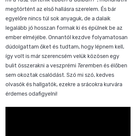
megtörtént az első hallásra szerelem. És bár
egyelőre nincs túl sok anyaguk, de a dalaik
legalább jó hosszan forrnak ki és épülnek be az
ember elméjébe. Onnantól kezdve folyamatosan
dúdolgattam őket és tudtam, hogy lépnem kell,
így volt is már szerencsém velük közösen egy
bulit összerakni a veszprémi
Terem
ben és élőben
sem okoztak csalódást. Szó mi szó, kedves
olvasók és hallgatók, ezekre a srácokra kurvára
érdemes odafigyelni!