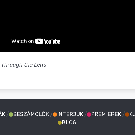
 Through the Lens
ÁK
/
BESZÁMOLÓK
/
INTERJÚK
/
PREMIEREK
/
K
BLOG