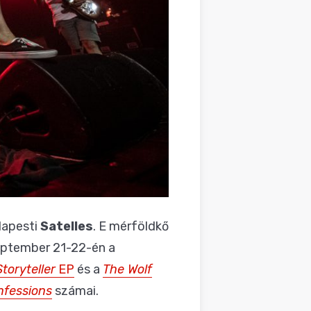
dapesti
Satelles
. E mérföldkő
zeptember 21-22-én a
Storyteller
EP
és a
The Wolf
fessions
számai.