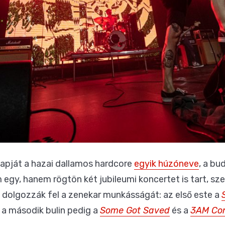
napját a hazai dallamos hardcore
egyik húzóneve
, a bu
gy, hanem rögtön két jubileumi koncertet is tart, s
 dolgozzák fel a zenekar munkásságát: az első este a
, a második bulin pedig a
Some Got Saved
és a
3AM Con