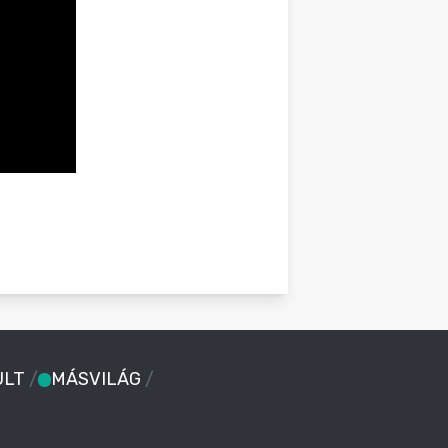
ULT
/
MÁSVILÁG
/