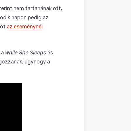
zerint nem tartanának ott,
sodik napon pedig az
fót
az eseménynél
a
While She Sleeps
és
olgozzanak, úgyhogy a