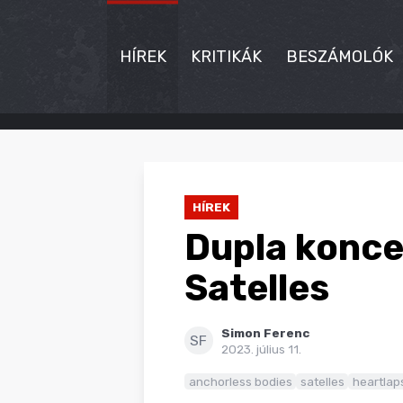
HÍREK
KRITIKÁK
BESZÁMOLÓK
HÍREK
KRITIKÁK
HÍREK
BESZÁMOLÓK
Dupla koncer
INTERJÚK
Satelles
PREMIEREK
Simon Ferenc
KULT
SF
2023. július 11.
MÁSVILÁG
anchorless bodies
satelles
heartlap