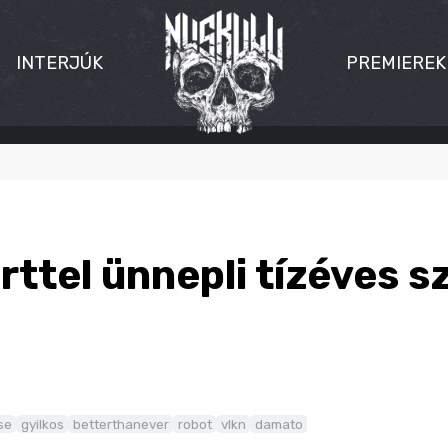
INTERJÚK
PREMIEREK
ttel ünnepli tízéves sz
se
gyilkos
betterthanever
robot
vlkn
damato