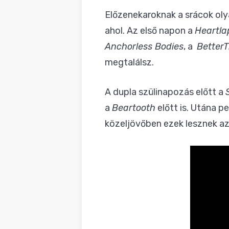
Előzenekaroknak a srácok olya
ahol. Az első napon a
Heartla
Anchorless Bodies
, a
Better
megtalálsz.
A dupla szülinapozás előtt a
a
Beartooth
előtt is. Utána p
közeljövőben ezek lesznek a