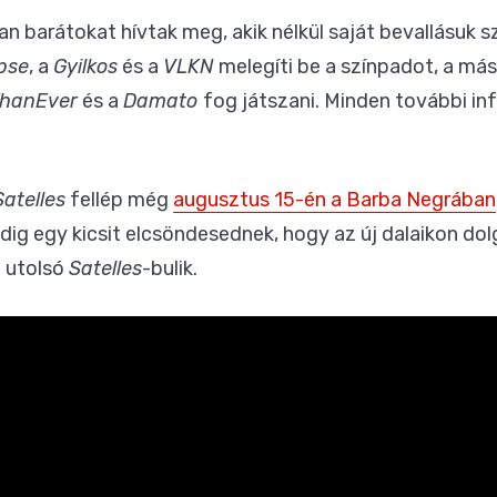
n barátokat hívtak meg, akik nélkül saját bevallásuk s
pse
, a
Gyilkos
és a
VLKN
melegíti be a színpadot, a má
ThanEver
és a
Damato
fog játszani. Minden további in
Satelles
fellép még
augusztus 15-én a Barba Negrában
edig egy kicsit elcsöndesednek, hogy az új dalaikon d
z utolsó
Satelles
-bulik.