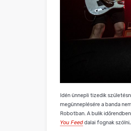
Idén ünnepli tizedik születés
megünneplésére a banda nem e
Robotban. A bulik időrendben
You Feed
dalai fognak szólni