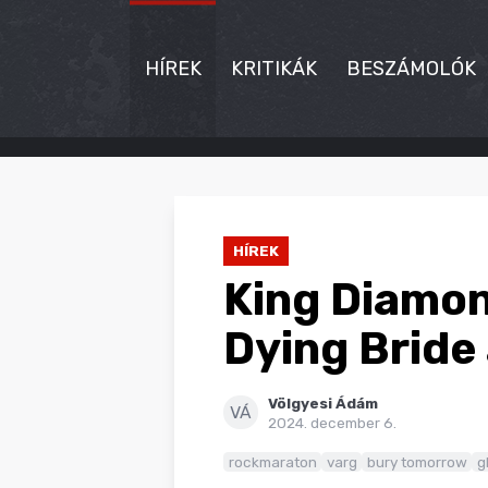
HÍREK
KRITIKÁK
BESZÁMOLÓK
HÍREK
KRITIKÁK
HÍREK
BESZÁMOLÓK
King Diamon
INTERJÚK
Dying Bride
PREMIEREK
Völgyesi Ádám
KULT
VÁ
2024. december 6.
MÁSVILÁG
rockmaraton
varg
bury tomorrow
g