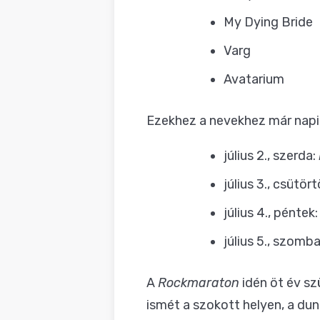
My Dying Bride
Varg
Avatarium
Ezekhez a nevekhez már napi b
július 2., szerda:
július 3., csütör
július 4., péntek
július 5., szomb
A
Rockmaraton
idén öt év s
ismét a szokott helyen, a duna