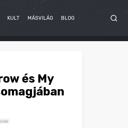
KULT
MÁSVILÁG
BLOG
row és My
csomagjában
bride