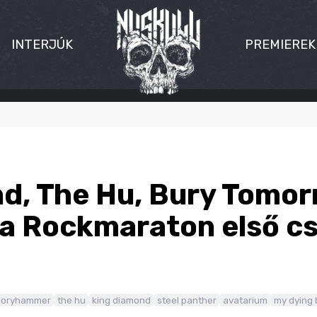
INTERJÚK
PREMIEREK
d, The Hu, Bury Tomor
 a Rockmaraton első 
loryhammer
the hu
king diamond
steel panther
avatarium
my dying 