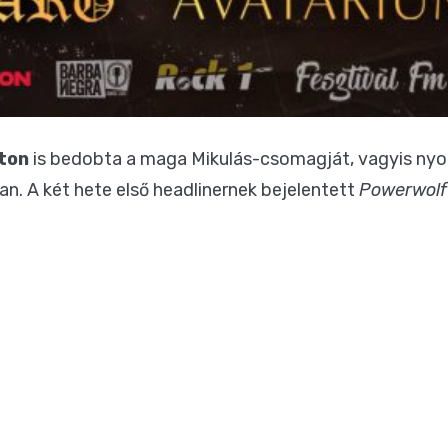
ton
is bedobta a maga Mikulás-csomagját, vagyis nyol
n. A két hete első headlinernek bejelentett
Powerwolf