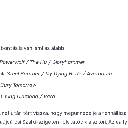
ontás is van, ami az alábbi:
Powerwolf / The Hu / Gloryhammer
tök:
Steel Panther / My Dying Bride / Avatarium
:
Bury Tomorrow
at:
King Diamond / Varg
zünet után
tért vissza, hogy megünnepelje a fennállása
újvárosi Szalki-szigeten folytatódik a sztori. Az early 