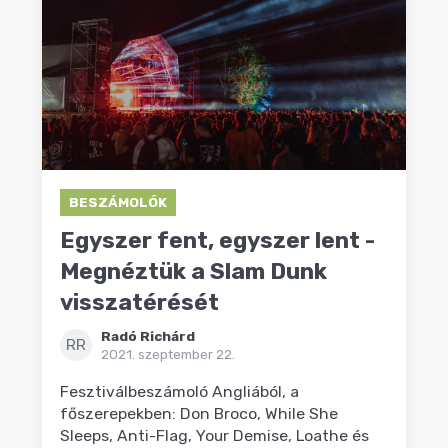
BESZÁMOLÓK
Egyszer fent, egyszer lent -
Megnéztük a Slam Dunk
visszatérését
Radó Richárd
RR
2021. szeptember 22.
Fesztiválbeszámoló Angliából, a
főszerepekben: Don Broco, While She
Sleeps, Anti-Flag, Your Demise, Loathe és