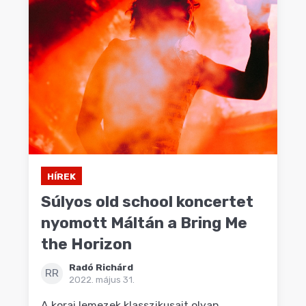
HÍREK
Súlyos old school koncertet
nyomott Máltán a Bring Me
the Horizon
Radó Richárd
RR
2022. május 31.
A korai lemezek klasszikusait olyan