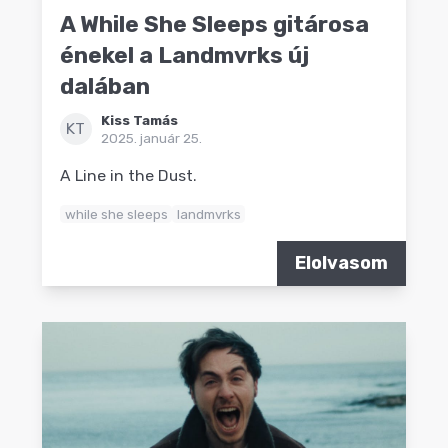
A While She Sleeps gitárosa
énekel a Landmvrks új
dalában
Kiss Tamás
KT
2025. január 25.
A Line in the Dust.
while she sleeps
landmvrks
Elolvasom