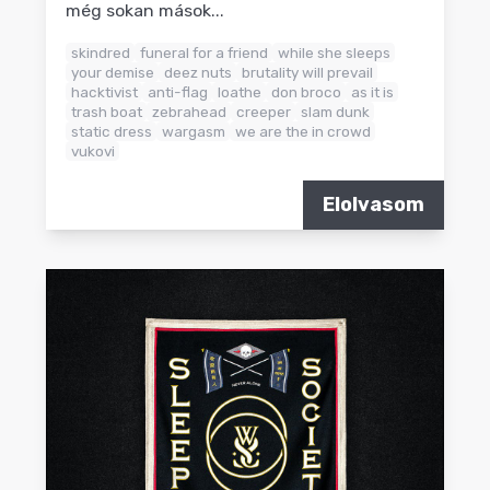
még sokan mások...
skindred
funeral for a friend
while she sleeps
your demise
deez nuts
brutality will prevail
hacktivist
anti-flag
loathe
don broco
as it is
trash boat
zebrahead
creeper
slam dunk
static dress
wargasm
we are the in crowd
vukovi
Elolvasom