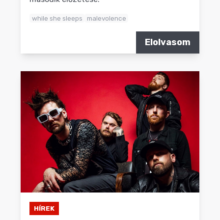
while she sleeps
malevolence
Elolvasom
HÍREK