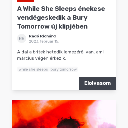
A While She Sleeps énekese
vendégeskedik a Bury
Tomorrow új klipjében
Radó Richárd
RR
2023. február 15.
A dal a britek hetedik lemezéről van, ami
március végén érkezik.
while she sleeps
bury tomorrow
Elolvasom