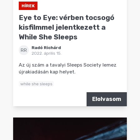
HÍREK
Eye to Eye: vérben tocsogó
kisfilmmel jelentkezett a
While She Sleeps
Radó Richárd
RR
2022. április 15.
Az új szám a tavalyi Sleeps Society lemez
újrakiadásán kap helyet.
while she sleeps
Elolvasom