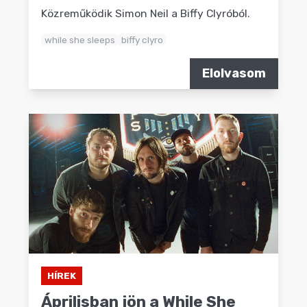
Közreműködik Simon Neil a Biffy Clyróból.
while she sleeps
biffy clyro
Elolvasom
HÍREK
Áprilisban jön a While She