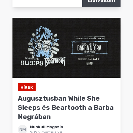
Elolvasom
HÍREK
Augusztusban While She
Sleeps és Beartooth a Barba
Negrában
Nuskull Magazin
NM
2023. március 29.