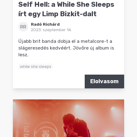
Self Hell: a While She Sleeps
írt egy Limp Bizkit-dalt
Radó Richárd
RR
2023. szeptember 14.
Újabb brit banda dobja el a metalcore-t a
slágeresedés kedvéért. Jövőre új album is
lesz.
while she sleeps
Elolvasom