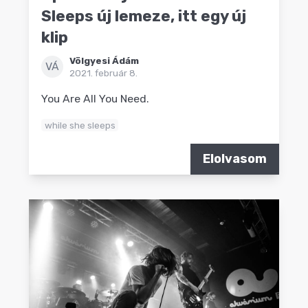
Sleeps új lemeze, itt egy új
klip
Völgyesi Ádám
VÁ
2021. február 8.
You Are All You Need.
while she sleeps
Elolvasom