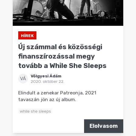
HÍREK
Új számmal és közösségi
finanszírozással megy
tovább a While She Sleeps
Völgyesi Ádám
VÁ
2020. október 22.
Elindult a zenekar Patreonja, 2021
tavaszán jön az új album.
while she sleeps
Elolvasom