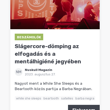
BESZÁMOLÓK
Slágercore-dömping az
elfogadás és a
mentálhigiéné jegyében
Nuskull Magazin
NM
2023. augusztus 27.
Nagyot ment a While She Sleeps és a
Beartooth közös partija a Barba Negrában.
while she sleeps
beartooth
satelles
barba negra