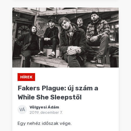
HÍREK
Fakers Plague: új szám a
While She Sleepstől
Völgyesi Ádám
VÁ
2019. december 7.
Egy nehéz időszak vége.