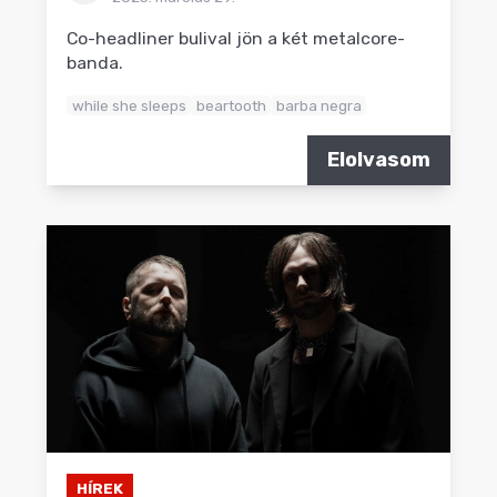
Co-headliner bulival jön a két metalcore-
banda.
while she sleeps
beartooth
barba negra
Elolvasom
HÍREK