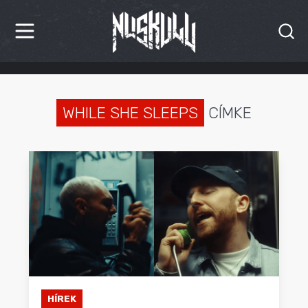
HÍREK
KRITIKÁK
WHILE SHE SLEEPS
CÍMKE
BESZÁMOLÓK
INTERJÚK
PREMIEREK
KULT
MÁSVILÁG
BLOG
HÍREK