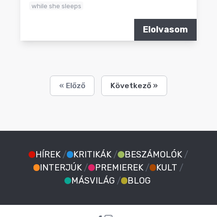
while she sleeps
Elolvasom
« Előző
Következő »
HÍREK
/
KRITIKÁK
/
BESZÁMOLÓK
/
INTERJÚK
/
PREMIEREK
/
KULT
/
MÁSVILÁG
/
BLOG