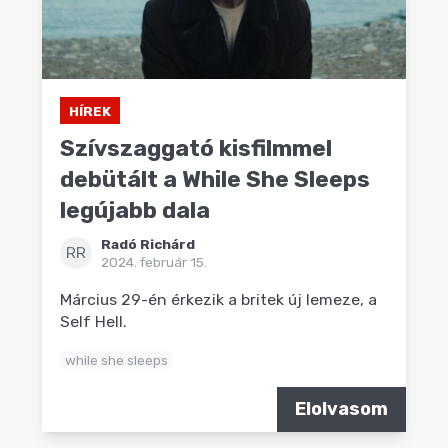
HÍREK
Szívszaggató kisfilmmel
debütált a While She Sleeps
legújabb dala
Radó Richárd
RR
2024. február 15.
Március 29-én érkezik a britek új lemeze, a
Self Hell.
while she sleeps
Elolvasom