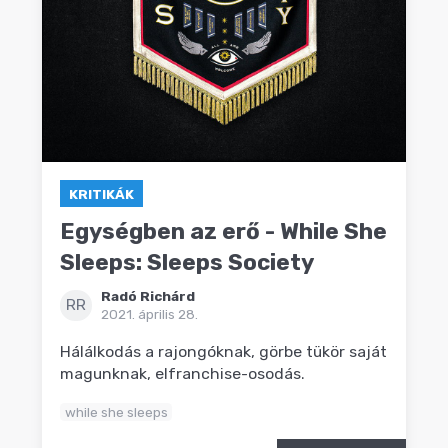
KRITIKÁK
Egységben az erő - While She
Sleeps: Sleeps Society
Radó Richárd
RR
2021. április 28.
Hálálkodás a rajongóknak, görbe tükör saját
magunknak, elfranchise-osodás.
while she sleeps