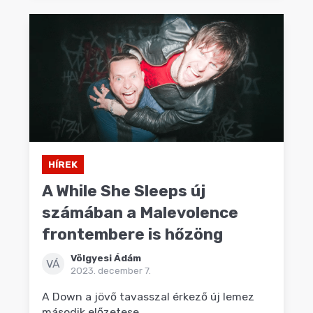
HÍREK
A While She Sleeps új
számában a Malevolence
frontembere is hőzöng
Völgyesi Ádám
VÁ
2023. december 7.
A Down a jövő tavasszal érkező új lemez
második előzetese.