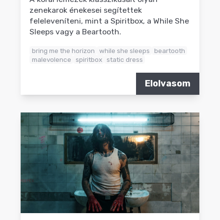
zenekarok énekesei segítettek
feleleveníteni, mint a Spiritbox, a While She
Sleeps vagy a Beartooth.
bring me the horizon
while she sleeps
beartooth
malevolence
spiritbox
static dress
Elolvasom