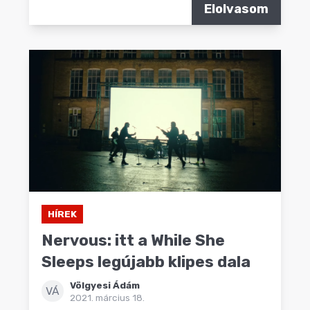
Elolvasom
HÍREK
Nervous: itt a While She
Sleeps legújabb klipes dala
Völgyesi Ádám
VÁ
2021. március 18.