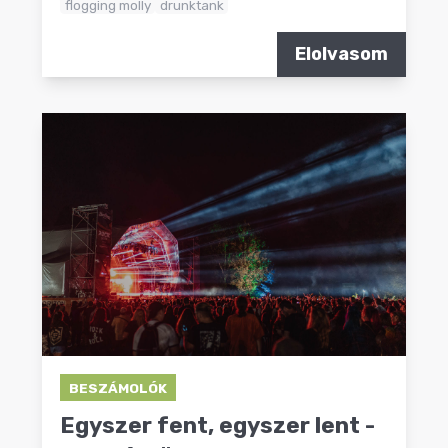
flogging molly
drunktank
Elolvasom
BESZÁMOLÓK
Egyszer fent, egyszer lent -