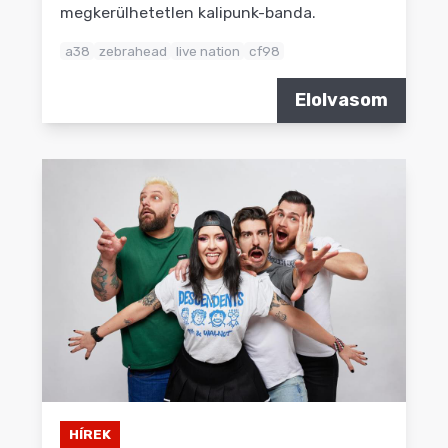
megkerülhetetlen kalipunk-banda.
a38
zebrahead
live nation
cf98
Elolvasom
HÍREK