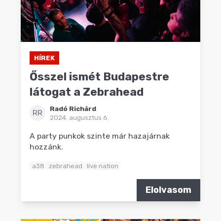
HÍREK
Ősszel ismét Budapestre
látogat a Zebrahead
Radó Richárd
RR
2024. augusztus 6.
A party punkok szinte már hazajárnak
hozzánk.
a38
zebrahead
live nation
Elolvasom