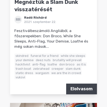
Megnéztük a Slam Dunk
visszatérését
Radó Richárd
RR
2021. szeptember 22.
Fesztiválbeszámoló Angliából, a
főszerepekben: Don Broco, While She
Sleeps, Anti-Flag, Your Demise, Loathe és
még sokan mások...
skindred
funeral for a friend
while she sleeps
your demise
deez nuts
brutality will prevail
hacktivist
anti-flag
loathe
don broco
as it is
trash boat
zebrahead
creeper
slam dunk
static dress
wargasm
we are the in crowd
vukovi
Elolvasom