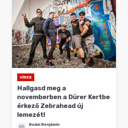
HÍREK
Hallgasd meg a
novemberben a Dürer Kertbe
érkező Zebrahead új
lemezét!
Budai Benjámin
BB