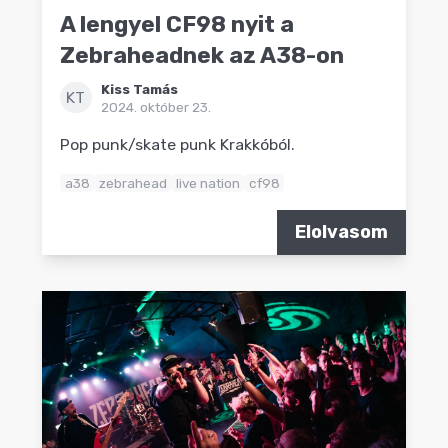
A lengyel CF98 nyit a
Zebraheadnek az A38-on
Kiss Tamás
KT
2024. október 23.
Pop punk/skate punk Krakkóból.
a38
zebrahead
live nation
cf98
Elolvasom