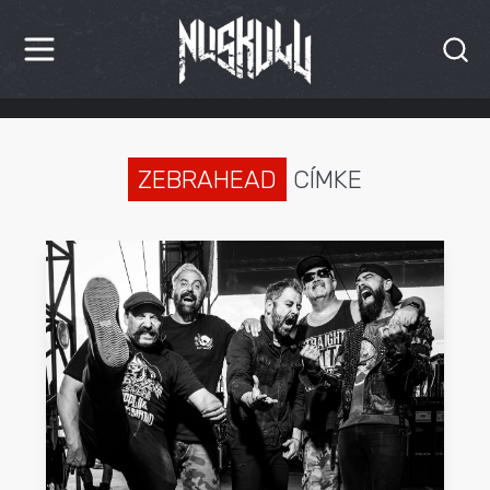
HÍREK
KRITIKÁK
ZEBRAHEAD
CÍMKE
BESZÁMOLÓK
INTERJÚK
PREMIEREK
KULT
MÁSVILÁG
BLOG