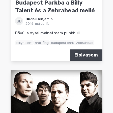
Budapest Parkba a Billy
Talent és a Zebrahead mellé
Budai Benjámin
BB
2016. május 11.
Bővül a nyári mainstream punkbuli.
billy talent
anti-flag
budapest park
zebrahead
Elolvasom