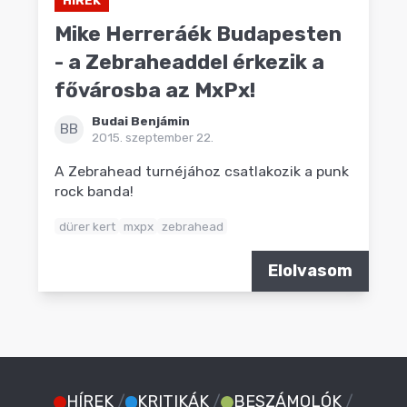
Mike Herreráék Budapesten
- a Zebraheaddel érkezik a
fővárosba az MxPx!
Budai Benjámin
BB
2015. szeptember 22.
A Zebrahead turnéjához csatlakozik a punk
rock banda!
dürer kert
mxpx
zebrahead
Elolvasom
HÍREK
/
KRITIKÁK
/
BESZÁMOLÓK
/