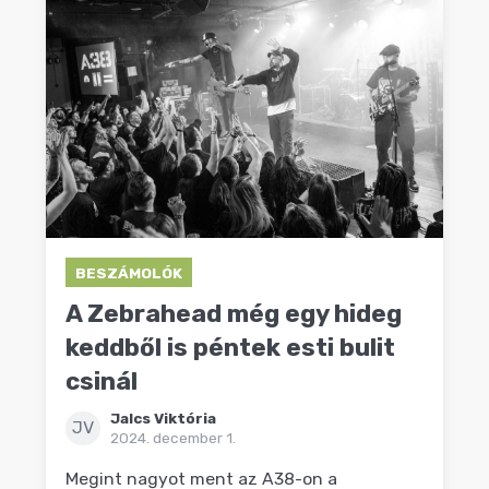
BESZÁMOLÓK
A Zebrahead még egy hideg
keddből is péntek esti bulit
csinál
Jalcs Viktória
JV
2024. december 1.
Megint nagyot ment az A38-on a