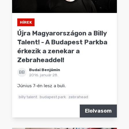
HÍREK
Újra Magyarországon a Billy
Talent! - A Budapest Parkba
érkezik a zenekar a
Zebraheaddel!
Budai Benjámin
BB
2016. január 28.
Június 7-én lesz a buli.
billy talent
budapest park
zebrahead
Elolvasom