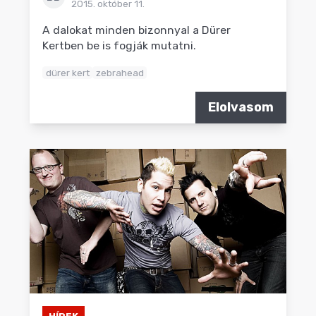
2015. október 11.
A dalokat minden bizonnyal a Dürer
Kertben be is fogják mutatni.
dürer kert
zebrahead
Elolvasom
HÍREK