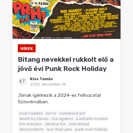
HÍREK
Bitang nevekkel rukkolt elő a
jövő évi Punk Rock Holiday
Kiss Tamás
KT
2023. december 16.
Jónak ígérkezik a 2024-es felhozatal
Szlovéniában.
mad caddies
terror
comeback kid
death by stereo
rise against
a wilhelm scream
the toasters
alkaline trio
zebrahead
descendents
less than jake
punk rock holiday