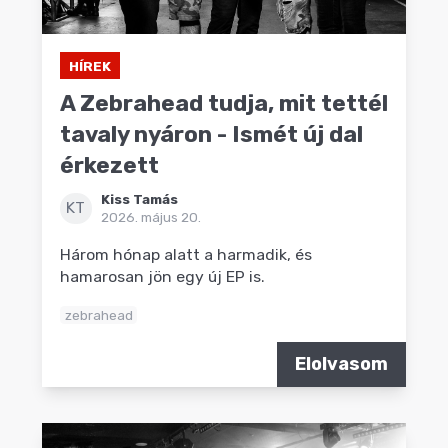
HÍREK
A Zebrahead tudja, mit tettél
tavaly nyáron - Ismét új dal
érkezett
Kiss Tamás
KT
2026. május 20.
Három hónap alatt a harmadik, és
hamarosan jön egy új EP is.
zebrahead
Elolvasom