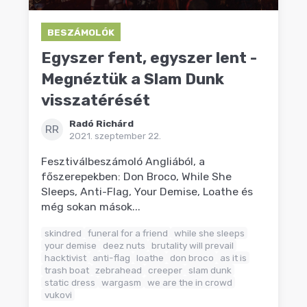
BESZÁMOLÓK
Egyszer fent, egyszer lent -
Megnéztük a Slam Dunk
visszatérését
Radó Richárd
RR
2021. szeptember 22.
Fesztiválbeszámoló Angliából, a
főszerepekben: Don Broco, While She
Sleeps, Anti-Flag, Your Demise, Loathe és
még sokan mások...
skindred
funeral for a friend
while she sleeps
your demise
deez nuts
brutality will prevail
hacktivist
anti-flag
loathe
don broco
as it is
trash boat
zebrahead
creeper
slam dunk
static dress
wargasm
we are the in crowd
vukovi