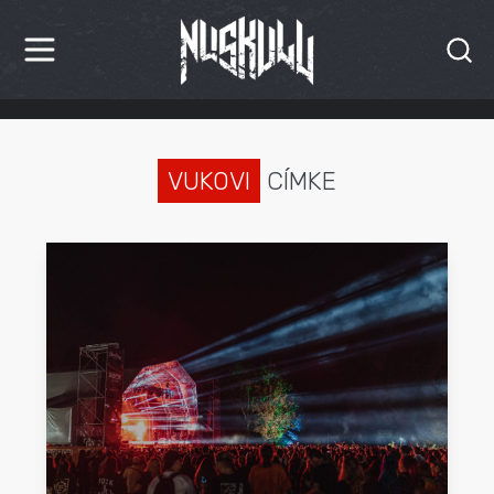
HÍREK
KRITIKÁK
VUKOVI
CÍMKE
BESZÁMOLÓK
INTERJÚK
PREMIEREK
KULT
MÁSVILÁG
BLOG