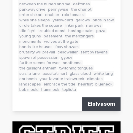
between the buried and me
deftones
parkway drive
pennywise
the chariot
enter shikari
enabler
rolo tomassi
while she sleeps
yellowcard
gallows
birds in row
circle takes the square
linkin park
narrows
title fight
troubled coast
hostage calm
gaza
young guns
basement
the menzingers
monuments
wolves at the gate
hands like houses
foxy shazam
brutality will prevail
celldweller
sent by ravens
spawn of possession
gypsy
further seems forever
anathema
the gaslight anthem
twitching tongues
suis la lune
aussitot mort
glass cloud
white lung
car bomb
your favorite trainwreck
climates
landscapes
embrace the tide
heartist
blueneck
bob mould
hammock
toplista
Elolvasom