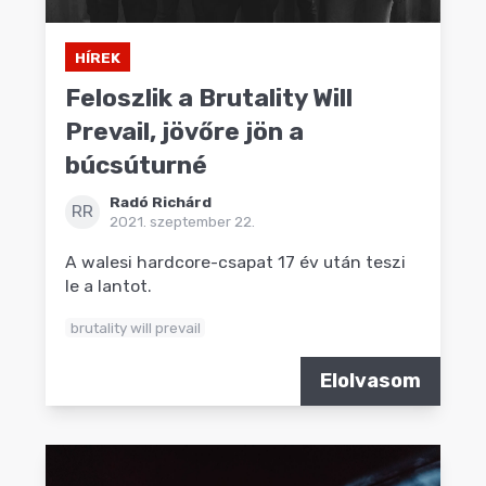
HÍREK
Feloszlik a Brutality Will
Prevail, jövőre jön a
búcsúturné
Radó Richárd
RR
2021. szeptember 22.
A walesi hardcore-csapat 17 év után teszi
le a lantot.
brutality will prevail
Elolvasom