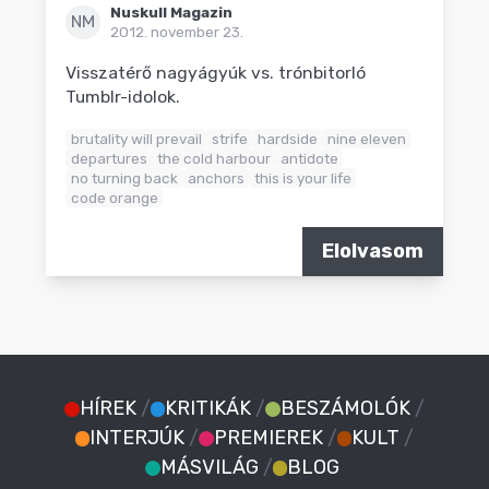
Nuskull Magazin
NM
2012. november 23.
Visszatérő nagyágyúk vs. trónbitorló
Tumblr-idolok.
brutality will prevail
strife
hardside
nine eleven
departures
the cold harbour
antidote
no turning back
anchors
this is your life
code orange
Elolvasom
HÍREK
/
KRITIKÁK
/
BESZÁMOLÓK
/
INTERJÚK
/
PREMIEREK
/
KULT
/
MÁSVILÁG
/
BLOG