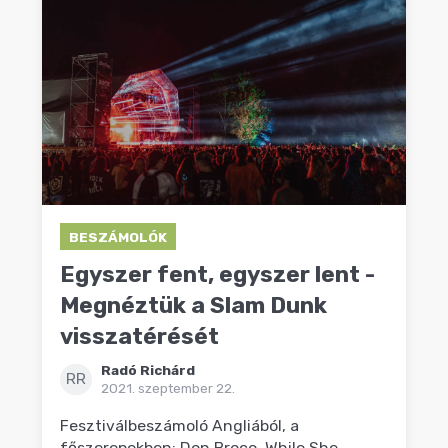
BESZÁMOLÓK
Egyszer fent, egyszer lent -
Megnéztük a Slam Dunk
visszatérését
Radó Richárd
RR
2021. szeptember 22.
Fesztiválbeszámoló Angliából, a
főszerepekben: Don Broco, While She