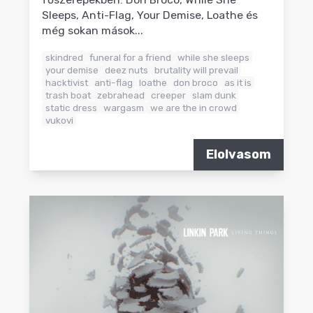
Sleeps, Anti-Flag, Your Demise, Loathe és
még sokan mások...
skindred
funeral for a friend
while she sleeps
your demise
deez nuts
brutality will prevail
hacktivist
anti-flag
loathe
don broco
as it is
trash boat
zebrahead
creeper
slam dunk
static dress
wargasm
we are the in crowd
vukovi
Elolvasom