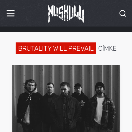
HÍREK
KRITIKÁK
BRUTALITY WILL PREVAIL
CÍMKE
BESZÁMOLÓK
INTERJÚK
PREMIEREK
KULT
MÁSVILÁG
BLOG