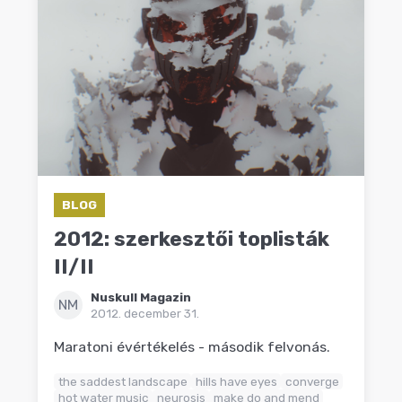
BLOG
2012: szerkesztői toplisták
II/II
Nuskull Magazin
NM
2012. december 31.
Maratoni évértékelés - második felvonás.
the saddest landscape
hills have eyes
converge
hot water music
neurosis
make do and mend