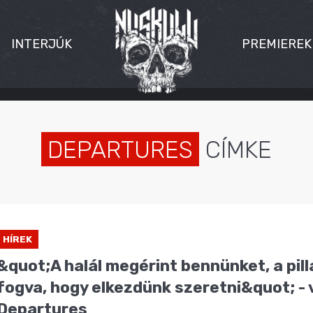
INTERJÚK
PREMIEREK
DEPARTURES
CÍMKE
HÍREK
&quot;A halál megérint bennünket, a pill
fogva, hogy elkezdünk szeretni&quot; - 
Departures