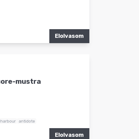
Elolvasom
core-mustra
 harbour
antidote
Elolvasom