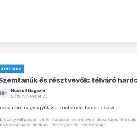
KRITIKÁK
Szemtanúk és résztvevők: télváró hard
Nuskull Magazin
NM
2012. november 23.
Visszatérő nagyágyúk vs. trónbitorló Tumblr-idolok.
brutality will prevail
strife
hardside
nine eleven
departures
the cold
no turning back
anchors
this is your life
code orange