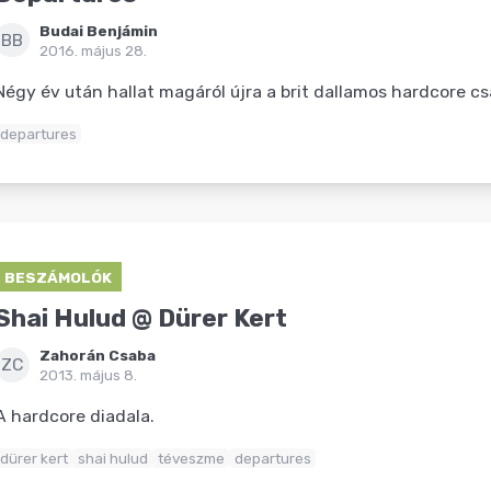
Budai Benjámin
BB
2016. május 28.
Négy év után hallat magáról újra a brit dallamos hardcore cs
departures
BESZÁMOLÓK
Shai Hulud @ Dürer Kert
Zahorán Csaba
ZC
2013. május 8.
A hardcore diadala.
dürer kert
shai hulud
téveszme
departures