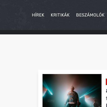
HÍREK
KRITIKÁK
BESZÁMOLÓK
HÍREK
KRITIKÁK
BESZÁMOLÓK
INTERJÚK
PREMIEREK
KULT
MÁSVILÁG