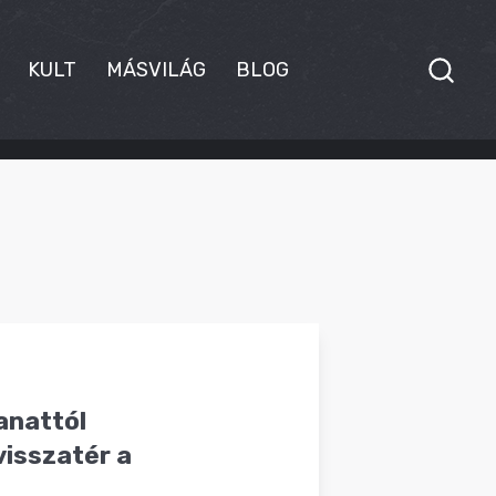
KULT
MÁSVILÁG
BLOG
anattól
visszatér a