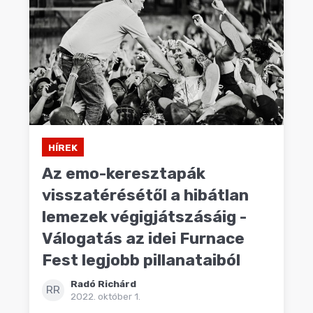
HÍREK
Az emo-keresztapák
visszatérésétől a hibátlan
lemezek végigjátszásáig -
Válogatás az idei Furnace
Fest legjobb pillanataiból
Radó Richárd
RR
2022. október 1.