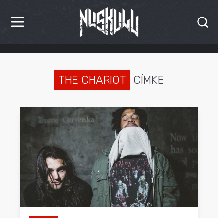
HÍREK
KRITIKÁK
THE CHARIOT
CÍMKE
BESZÁMOLÓK
INTERJÚK
PREMIEREK
KULT
MÁSVILÁG
BLOG