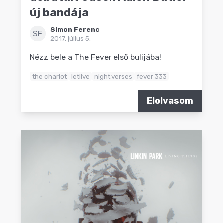
új bandája
Simon Ferenc
SF
2017. július 5.
Nézz bele a The Fever első bulijába!
the chariot
letlive
night verses
fever 333
Elolvasom