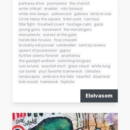
parkway drive
pennywise
the chariot
enter shikari
enabler
rolo tomassi
while she sleeps
yellowcard
gallows
birds in row
circle takes the square
linkin park
narrows
title fight
troubled coast
hostage calm
gaza
young guns
basement
the menzingers
monuments
wolves at the gate
hands like houses
foxy shazam
brutality will prevail
celldweller
sent by ravens
spawn of possession
gypsy
further seems forever
anathema
the gaslight anthem
twitching tongues
suis la lune
aussitot mort
glass cloud
white lung
car bomb
your favorite trainwreck
climates
landscapes
embrace the tide
heartist
blueneck
bob mould
hammock
toplista
Elolvasom