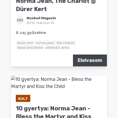
Norma Jean, The Chariot @
Dürer Kert
Nuskull Magazin
NM
2012. március 10.
A zaj győzelme
dürer kert
norma jean
the chariot
dead and divine
admiral's arms
Elolvasom
KULT
10 gyertya: Norma Jean -
Bless the Martyr and Kiss