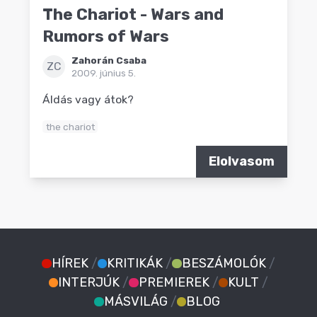
The Chariot - Wars and
Rumors of Wars
Zahorán Csaba
ZC
2009. június 5.
Áldás vagy átok?
the chariot
Elolvasom
HÍREK
/
KRITIKÁK
/
BESZÁMOLÓK
/
INTERJÚK
/
PREMIEREK
/
KULT
/
MÁSVILÁG
/
BLOG