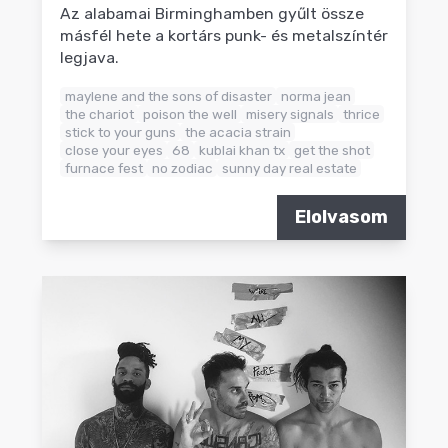
Az alabamai Birminghamben gyűlt össze
másfél hete a kortárs punk- és metalszíntér
legjava.
maylene and the sons of disaster
norma jean
the chariot
poison the well
misery signals
thrice
stick to your guns
the acacia strain
close your eyes
68
kublai khan tx
get the shot
furnace fest
no zodiac
sunny day real estate
Elolvasom