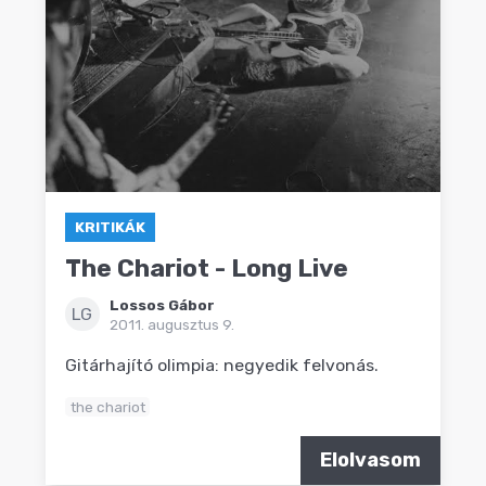
KRITIKÁK
The Chariot - Long Live
Lossos Gábor
LG
2011. augusztus 9.
Gitárhajító olimpia: negyedik felvonás.
the chariot
Elolvasom