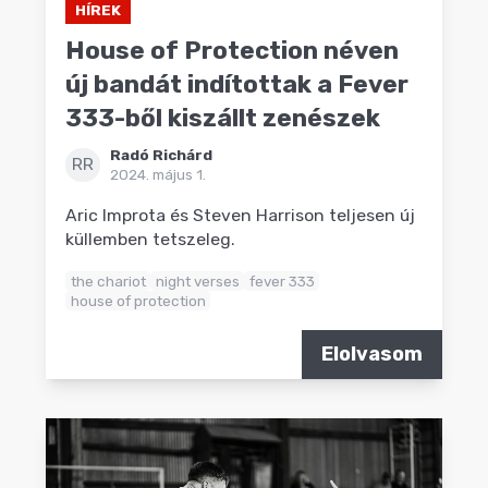
HÍREK
House of Protection néven
új bandát indítottak a Fever
333-ből kiszállt zenészek
Radó Richárd
RR
2024. május 1.
Aric Improta és Steven Harrison teljesen új
küllemben tetszeleg.
the chariot
night verses
fever 333
house of protection
Elolvasom