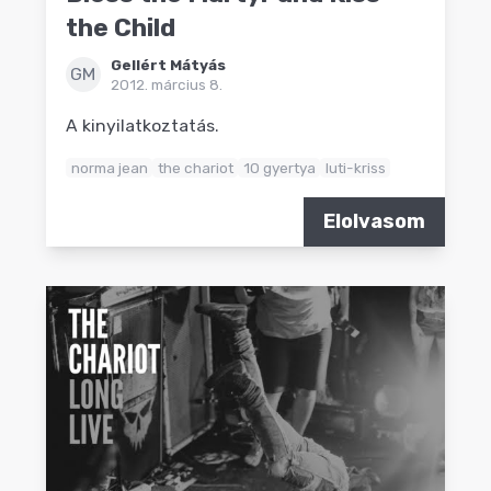
the Child
Gellért Mátyás
GM
2012. március 8.
A kinyilatkoztatás.
norma jean
the chariot
10 gyertya
luti-kriss
Elolvasom