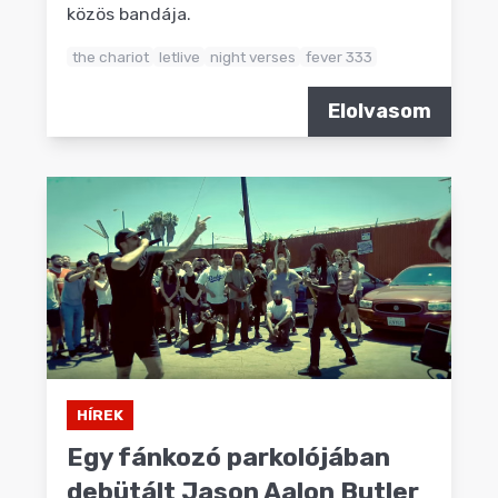
közös bandája.
the chariot
letlive
night verses
fever 333
Elolvasom
HÍREK
Egy fánkozó parkolójában
debütált Jason Aalon Butler