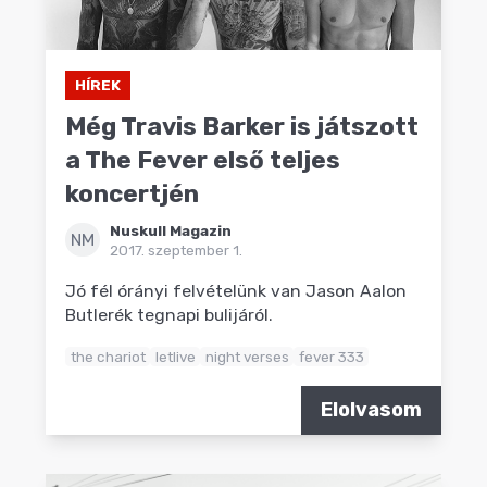
HÍREK
Még Travis Barker is játszott
a The Fever első teljes
koncertjén
Nuskull Magazin
NM
2017. szeptember 1.
Jó fél órányi felvételünk van Jason Aalon
Butlerék tegnapi bulijáról.
the chariot
letlive
night verses
fever 333
Elolvasom