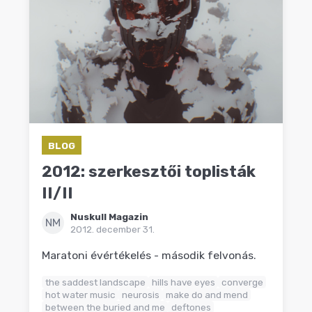
BLOG
2012: szerkesztői toplisták
II/II
Nuskull Magazin
NM
2012. december 31.
Maratoni évértékelés - második felvonás.
the saddest landscape
hills have eyes
converge
hot water music
neurosis
make do and mend
between the buried and me
deftones