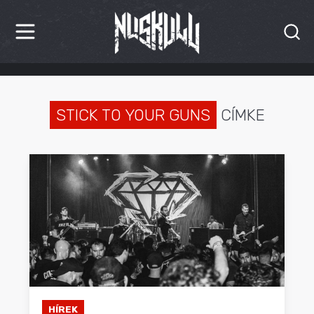
HÍREK
KRITIKÁK
STICK TO YOUR GUNS
CÍMKE
BESZÁMOLÓK
INTERJÚK
PREMIEREK
KULT
MÁSVILÁG
BLOG
HÍREK