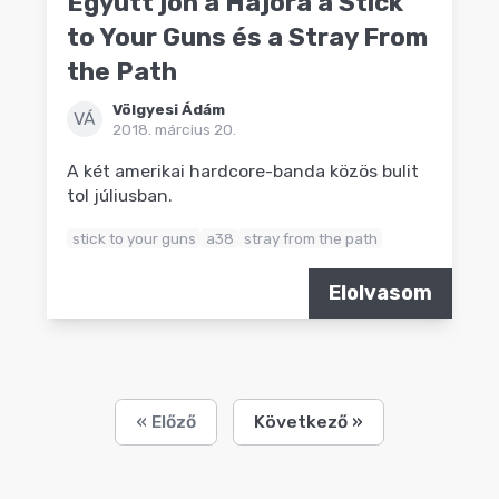
Együtt jön a Hajóra a Stick
to Your Guns és a Stray From
the Path
Völgyesi Ádám
VÁ
2018. március 20.
A két amerikai hardcore-banda közös bulit
tol júliusban.
stick to your guns
a38
stray from the path
Elolvasom
« Előző
Következő »