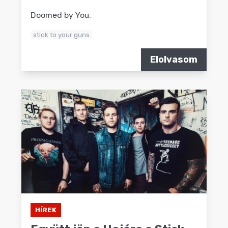
Doomed by You.
stick to your guns
Elolvasom
HÍREK