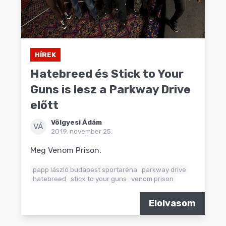
HÍREK
Hatebreed és Stick to Your
Guns is lesz a Parkway Drive
előtt
Völgyesi Ádám
VÁ
2019. november 25.
Meg Venom Prison.
papp lászló budapest sportaréna
parkway drive
hatebreed
stick to your guns
venom prison
Elolvasom