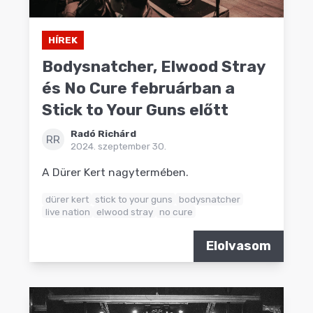
HÍREK
Bodysnatcher, Elwood Stray
és No Cure februárban a
Stick to Your Guns előtt
Radó Richárd
RR
2024. szeptember 30.
A Dürer Kert nagytermében.
dürer kert
stick to your guns
bodysnatcher
live nation
elwood stray
no cure
Elolvasom