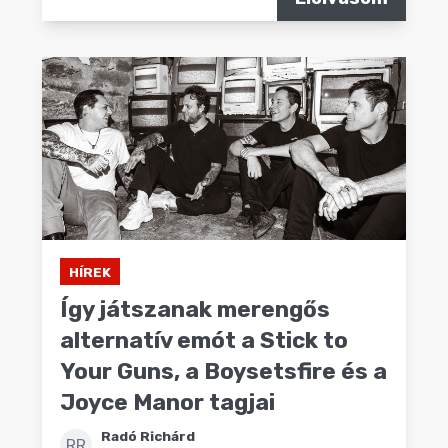
HÍREK
Így játszanak merengős
alternatív emót a Stick to
Your Guns, a Boysetsfire és a
Joyce Manor tagjai
Radó Richárd
RR