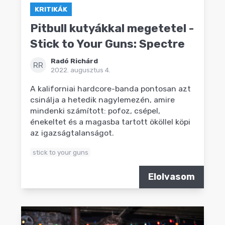
KRITIKÁK
Pitbull kutyákkal megetetel -
Stick to Your Guns: Spectre
Radó Richárd
RR
2022. augusztus 4.
A kaliforniai hardcore-banda pontosan azt
csinálja a hetedik nagylemezén, amire
mindenki számított: pofoz, csépel,
énekeltet és a magasba tartott ököllel köpi
az igazságtalanságot.
stick to your guns
Elolvasom