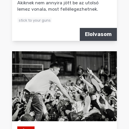
Akiknek nem annyira jött be az utolsó
lemez vonala, most fellélegezhetnek.
stick to your guns
Elolvasom