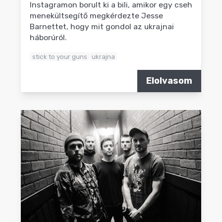
Instagramon borult ki a bili, amikor egy cseh
menekültsegítő megkérdezte Jesse
Barnettet, hogy mit gondol az ukrajnai
háborúról.
stick to your guns
ukrajna
Elolvasom