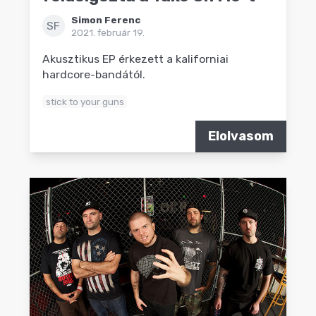
Simon Ferenc
SF
2021. február 19.
Akusztikus EP érkezett a kaliforniai
hardcore-bandától.
stick to your guns
Elolvasom