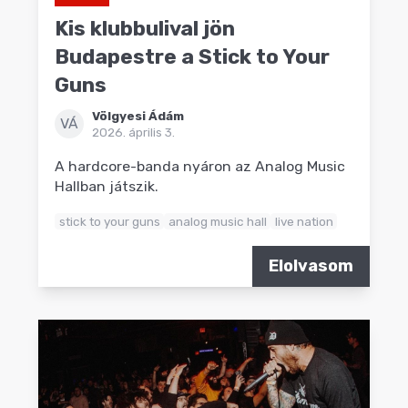
Kis klubbulival jön
Budapestre a Stick to Your
Guns
Völgyesi Ádám
VÁ
2026. április 3.
A hardcore-banda nyáron az Analog Music
Hallban játszik.
stick to your guns
analog music hall
live nation
Elolvasom