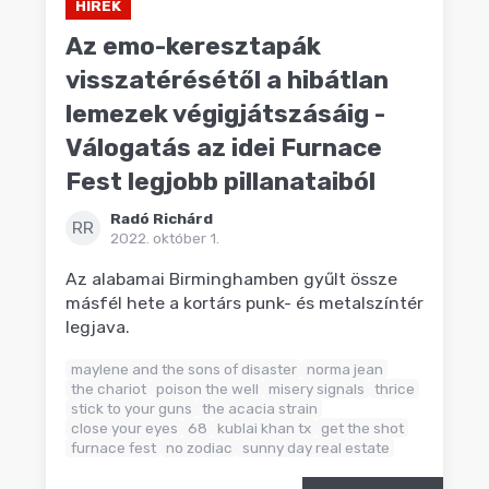
HÍREK
Az emo-keresztapák
visszatérésétől a hibátlan
lemezek végigjátszásáig -
Válogatás az idei Furnace
Fest legjobb pillanataiból
Radó Richárd
RR
2022. október 1.
Az alabamai Birminghamben gyűlt össze
másfél hete a kortárs punk- és metalszíntér
legjava.
maylene and the sons of disaster
norma jean
the chariot
poison the well
misery signals
thrice
stick to your guns
the acacia strain
close your eyes
68
kublai khan tx
get the shot
furnace fest
no zodiac
sunny day real estate