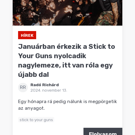
HÍREK
Januárban érkezik a Stick to
Your Guns nyolcadik
nagylemeze, itt van róla egy
újabb dal
Radó Richárd
RR
2024. november 13.
Egy hónapra rá pedig nálunk is megpörgetik
az anyagot.
stick to your guns
Elolvasom