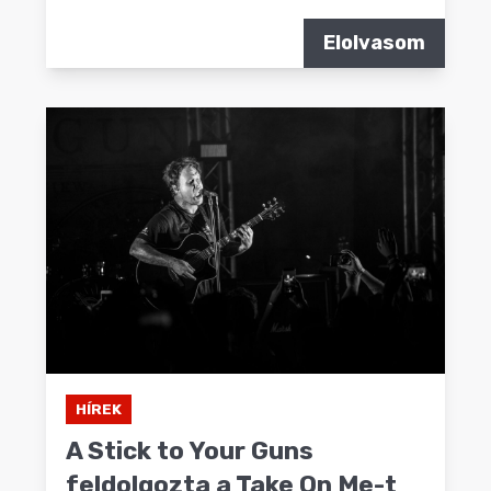
Elolvasom
HÍREK
A Stick to Your Guns
feldolgozta a Take On Me-t