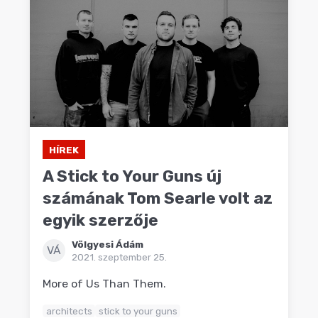
HÍREK
A Stick to Your Guns új
számának Tom Searle volt az
egyik szerzője
Völgyesi Ádám
VÁ
2021. szeptember 25.
More of Us Than Them.
architects
stick to your guns