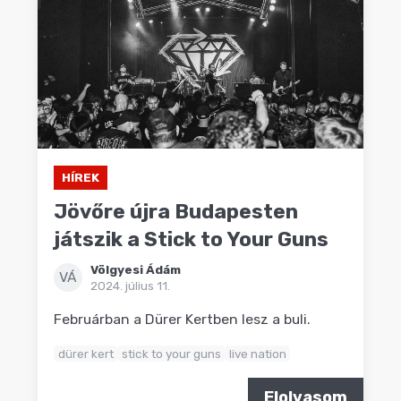
HÍREK
Jövőre újra Budapesten
játszik a Stick to Your Guns
Völgyesi Ádám
VÁ
2024. július 11.
Februárban a Dürer Kertben lesz a buli.
dürer kert
stick to your guns
live nation
Elolvasom