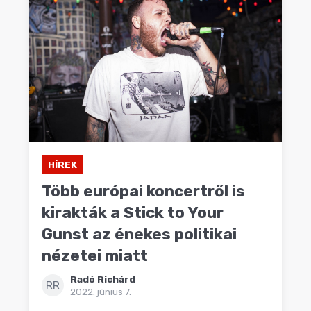
HÍREK
Több európai koncertről is
kirakták a Stick to Your
Gunst az énekes politikai
nézetei miatt
Radó Richárd
RR
2022. június 7.