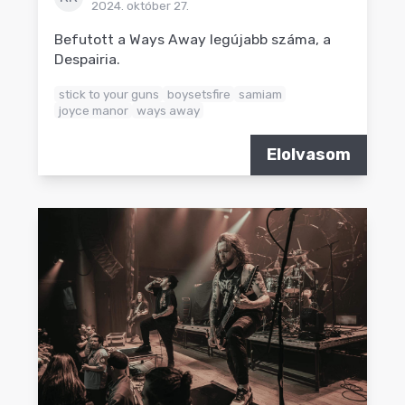
2024. október 27.
Befutott a Ways Away legújabb száma, a
Despairia.
stick to your guns
boysetsfire
samiam
joyce manor
ways away
Elolvasom