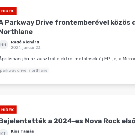
HÍREK
A Parkway Drive frontemberével közös d
Northlane
Radó Richárd
RR
2024. január 23.
Áprilisban jön az ausztrál elektro-metalosok új EP-je, a Mirro
parkway drive
northlane
HÍREK
Bejelentették a 2024-es Nova Rock első
Kiss Tamás
KT