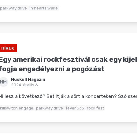
parkway drive
in hearts wake
HÍREK
Egy amerikai rockfesztivál csak egy kije
fogja engedélyezni a pogózást
Nuskull Magazin
NM
2024. április 6.
Mi lesz a következő? Betiltják a sört a koncerteken? Szó sze
killswitch engage
parkway drive
fever 333
rock fest