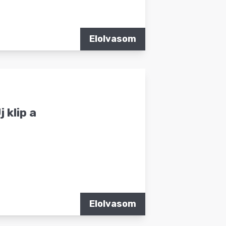
Elolvasom
 klip a
Elolvasom