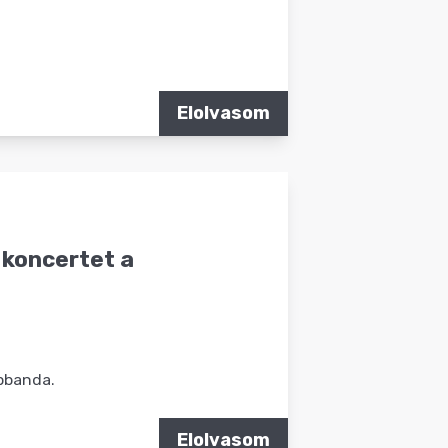
Elolvasom
 koncertet a
apbanda.
Elolvasom