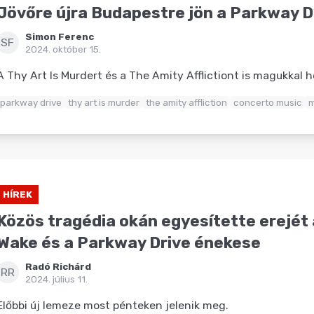
Jövőre újra Budapestre jön a Parkway D
Simon Ferenc
SF
2024. október 15.
A Thy Art Is Murdert és a The Amity Afflictiont is magukkal 
parkway drive
thy art is murder
the amity affliction
concerto music
m
HÍREK
Közös tragédia okán egyesítette erejét 
Wake és a Parkway Drive énekese
Radó Richárd
RR
2024. július 11.
Előbbi új lemeze most pénteken jelenik meg.