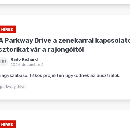
HÍREK
A Parkway Drive a zenekarral kapcsola
sztorikat vár a rajongóitól
Radó Richárd
RR
2024. december 2.
Nagyszabású, titkos projekten ügyködnek az ausztrálok.
parkway drive
HÍREK