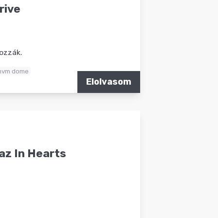
rive
hozzák.
vm dome
Elolvasom
az In Hearts