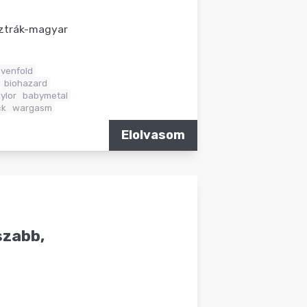
sztrák-magyar
venfold
biohazard
ylor
babymetal
ck
wargasm
Elolvasom
szabb,