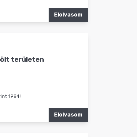
Elolvasom
lölt területen
rint 1984!
Elolvasom