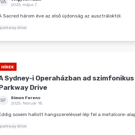
VÁ
2025. május 7.
A Sacred három éve az első újdonság az ausztráloktól.
parkway drive
HÍREK
A Sydney-i Operaházban ad szimfonikus
Parkway Drive
Simon Ferenc
SF
2025. február 18.
Eddig sosem hallott hangszereléssel lép fel a metalcore-al
parkway drive