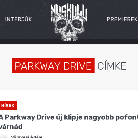
INTERJÚK
PREMIEREK
PARKWAY DRIVE
CÍMKE
HÍREK
A Parkway Drive új klipje nagyobb pofont
várnád
Völgyesi Ádám