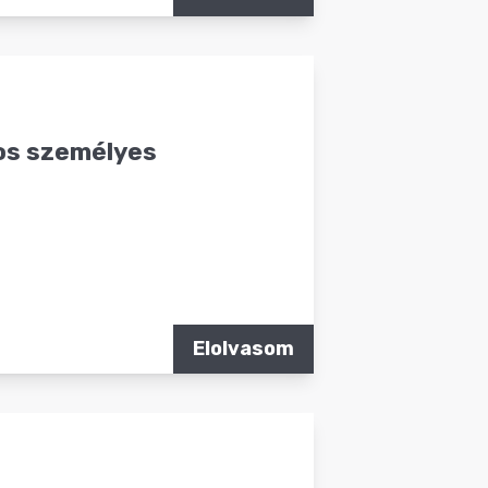
tos személyes
Elolvasom