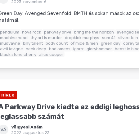
2023. november 6.
Green Day, Avenged Sevenfold, BMTH és sokan mások az o
határnál.
pendulum
nova rock
parkway drive
bring me the horizon
avenged se
machine head
thy art is murder
dropkick murphys
sum 41
silverstein
mudvayne
billy talent
body count
of mice & men
green day
corey ta
avril lavigne
neck deep
bad omens
igorrr
gloryhammer
beast in bla
black stone cherry
alice cooper
HÍREK
A Parkway Drive kiadta az eddigi leghos
leglassabb számát
Völgyesi Ádám
VÁ
2022. augusztus 23.