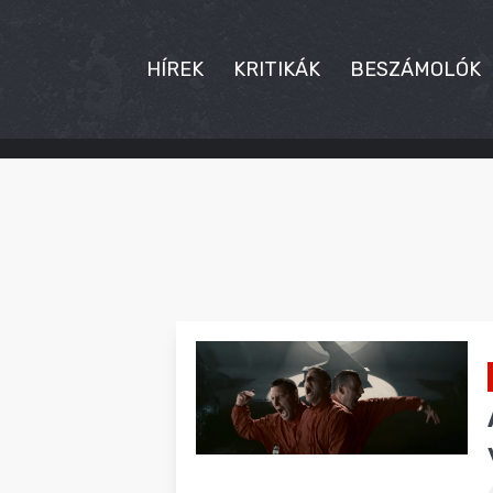
HÍREK
KRITIKÁK
BESZÁMOLÓK
HÍREK
KRITIKÁK
BESZÁMOLÓK
INTERJÚK
PREMIEREK
KULT
MÁSVILÁG