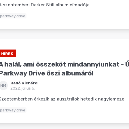
A szeptemberi Darker Still album címadója.
parkway drive
HÍREK
A halál, ami összeköt mindannyiunkat - Új
Parkway Drive őszi albumáról
Radó Richárd
RR
2022. július 6.
Szeptemberben érkezik az ausztrálok hetedik nagylemeze.
parkway drive