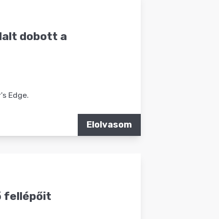
alt dobott a
r's Edge.
Elolvasom
 fellépőit