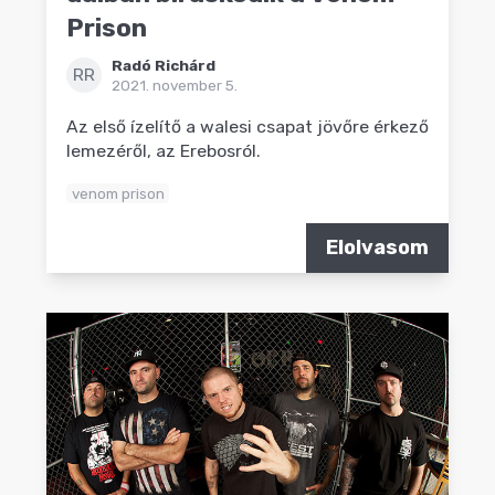
Prison
Radó Richárd
RR
2021. november 5.
Az első ízelítő a walesi csapat jövőre érkező
lemezéről, az Erebosról.
venom prison
Elolvasom