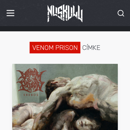
HÍREK
KRITIKÁK
VENOM PRISON
CÍMKE
BESZÁMOLÓK
INTERJÚK
PREMIEREK
KULT
MÁSVILÁG
BLOG