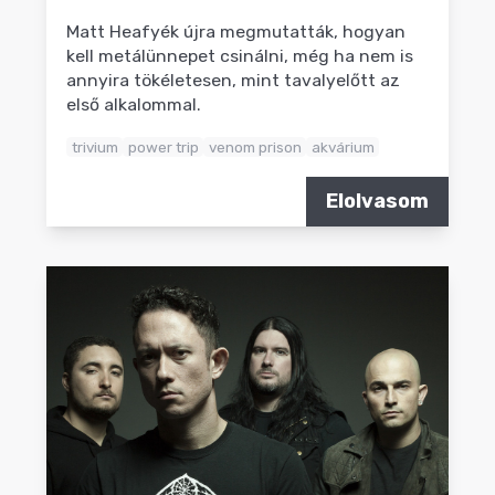
Matt Heafyék újra megmutatták, hogyan
kell metálünnepet csinálni, még ha nem is
annyira tökéletesen, mint tavalyelőtt az
első alkalommal.
trivium
power trip
venom prison
akvárium
Elolvasom