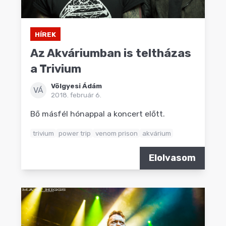
HÍREK
Az Akváriumban is teltházas
a Trivium
Völgyesi Ádám
VÁ
2018. február 6.
Bő másfél hónappal a koncert előtt.
trivium
power trip
venom prison
akvárium
Elolvasom