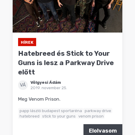
HÍREK
Hatebreed és Stick to Your
Guns is lesz a Parkway Drive
előtt
Völgyesi Ádám
VÁ
2019. november 25.
Meg Venom Prison.
papp lászló budapest sportaréna
parkway drive
hatebreed
stick to your guns
venom prison
Elolvasom