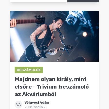
BESZÁMOLÓK
Majdnem olyan király, mint
elsőre - Trivium-beszámoló
az Akváriumból
Völgyesi Ádám
VÁ
2018. április 2.