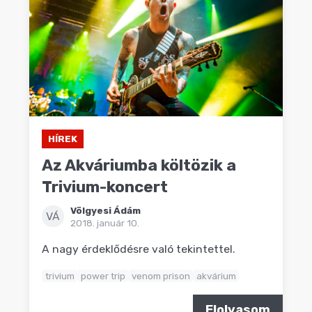
HÍREK
Az Akváriumba költözik a
Trivium-koncert
Völgyesi Ádám
VÁ
2018. január 10.
A nagy érdeklődésre való tekintettel.
trivium
power trip
venom prison
akvárium
Elolvasom