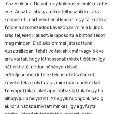
részesülnünk. De volt egy különösen emlékezetes
eset Ausztráliában, amikor félbeszakították a
koncertet, mert véletlenül leesett egy tál körte a
földre a szomszédos kávézóban, mire a klubos
srác teljesen kiakadt, lekapcsolta a biztosítékot
meg minden. Első alkalommal játszottunk
Ausztráliában, tehát voltak akik már vagy 6 éve
arra vártak, hogy láthassanak minket élőben, így
hát érthető módon néhányan kissé
erőteljesebben kifejezték nemtetszésüket,
követelték a folytatást, mire már rendőrökkel
fenyegettek minket, így jobbak láttuk, hogy ha
elhagyjuk a helyszínt. Az egyik rajongónk pedig
ekkor a házába invitált minket, így egyfajta