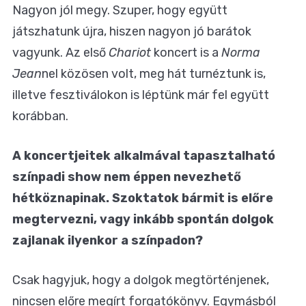
Nagyon jól megy. Szuper, hogy együtt
játszhatunk újra, hiszen nagyon jó barátok
vagyunk. Az első
Chariot
koncert is a
Norma
Jean
nel közösen volt, meg hát turnéztunk is,
illetve fesztiválokon is léptünk már fel együtt
korábban.
A koncertjeitek alkalmával tapasztalható
színpadi show nem éppen nevezhető
hétköznapinak. Szoktatok bármit is előre
megtervezni, vagy inkább spontán dolgok
zajlanak ilyenkor a színpadon?
Csak hagyjuk, hogy a dolgok megtörténjenek,
nincsen előre megírt forgatókönyv. Egymásból