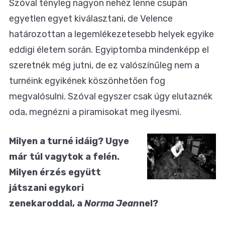
Szóval tényleg nagyon nehéz lenne csupán
egyetlen egyet kiválasztani, de Velence
határozottan a legemlékezetesebb helyek egyike
eddigi életem során. Egyiptomba mindenképp el
szeretnék még jutni, de ez valószínűleg nem a
turnéink egyikének köszönhetően fog
megvalósulni. Szóval egyszer csak úgy elutaznék
oda, megnézni a piramisokat meg ilyesmi.
Milyen a turné idáig? Ugye
már túl vagytok a felén.
Milyen érzés együtt
játszani egykori
zenekaroddal, a
Norma Jean
nel?