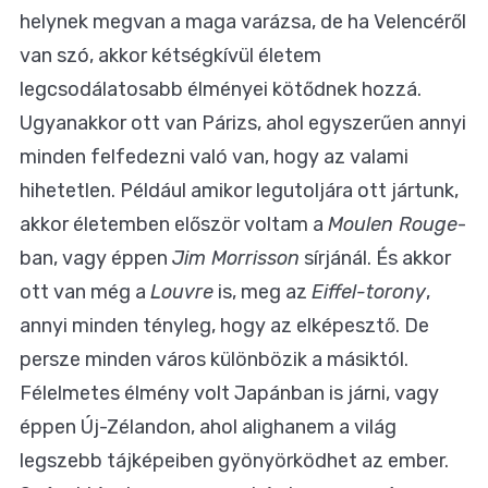
helynek megvan a maga varázsa, de ha Velencéről
van szó, akkor kétségkívül életem
legcsodálatosabb élményei kötődnek hozzá.
Ugyanakkor ott van Párizs, ahol egyszerűen annyi
minden felfedezni való van, hogy az valami
hihetetlen. Például amikor legutoljára ott jártunk,
akkor életemben először voltam a
Moulen Rouge
-
ban, vagy éppen
Jim Morrisson
sírjánál. És akkor
ott van még a
Louvre
is, meg az
Eiffel-torony
,
annyi minden tényleg, hogy az elképesztő. De
persze minden város különbözik a másiktól.
Félelmetes élmény volt Japánban is járni, vagy
éppen Új-Zélandon, ahol alighanem a világ
legszebb tájképeiben gyönyörködhet az ember.