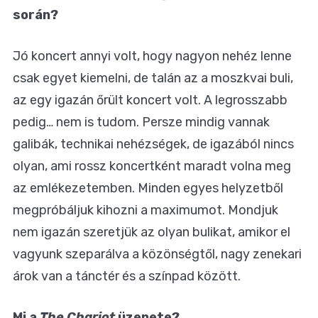
során?
Jó koncert annyi volt, hogy nagyon nehéz lenne
csak egyet kiemelni, de talán az a moszkvai buli,
az egy igazán őrült koncert volt. A legrosszabb
pedig… nem is tudom. Persze mindig vannak
galibák, technikai nehézségek, de igazából nincs
olyan, ami rossz koncertként maradt volna meg
az emlékezetemben. Minden egyes helyzetből
megpróbáljuk kihozni a maximumot. Mondjuk
nem igazán szeretjük az olyan bulikat, amikor el
vagyunk szeparálva a közönségtől, nagy zenekari
árok van a tánctér és a színpad között.
Mi a
The Chariot
üzenete?