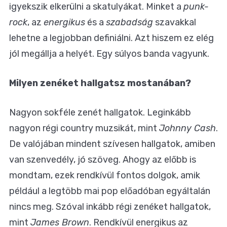
igyekszik elkerülni a skatulyákat. Minket a
punk-
rock
, az
energikus
és a
szabadság
szavakkal
lehetne a legjobban definiálni. Azt hiszem ez elég
jól megállja a helyét. Egy súlyos banda vagyunk.
Milyen zenéket hallgatsz mostanában?
Nagyon sokféle zenét hallgatok. Leginkább
nagyon régi country muzsikát, mint
Johnny Cash
.
De valójában mindent szívesen hallgatok, amiben
van szenvedély, jó szöveg. Ahogy az előbb is
mondtam, ezek rendkívül fontos dolgok, amik
például a legtöbb mai pop előadóban egyáltalán
nincs meg. Szóval inkább régi zenéket hallgatok,
mint
James Brown
. Rendkívül energikus az