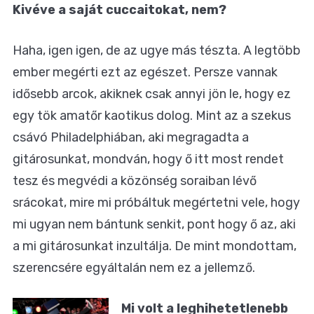
Kivéve a saját cuccaitokat, nem?
Haha, igen igen, de az ugye más tészta. A legtöbb
ember megérti ezt az egészet. Persze vannak
idősebb arcok, akiknek csak annyi jön le, hogy ez
egy tök amatőr kaotikus dolog. Mint az a szekus
csávó Philadelphiában, aki megragadta a
gitárosunkat, mondván, hogy ő itt most rendet
tesz és megvédi a közönség soraiban lévő
srácokat, mire mi próbáltuk megértetni vele, hogy
mi ugyan nem bántunk senkit, pont hogy ő az, aki
a mi gitárosunkat inzultálja. De mint mondottam,
szerencsére egyáltalán nem ez a jellemző.
Mi volt a leghihetetlenebb