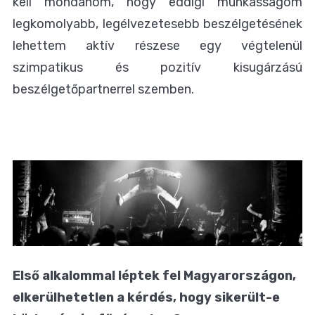
kell mondanom, hogy eddigi munkásságom
legkomolyabb, legélvezetesebb beszélgetésének
lehettem aktív részese egy végtelenül
szimpatikus és pozitív kisugárzású
beszélgetőpartnerrel szemben.
Első alkalommal léptek fel Magyarországon,
elkerülhetetlen a kérdés, hogy sikerült-e