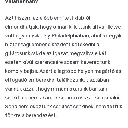
valahonnan?
Azt hiszem az előbb említett klubról
elmondhatjuk, hogy onnan ki lettünk tiltva, illetve
volt egy másik hely Philadelphiában, ahol az egyik
biztonsági ember elkezdett kötekedni a
gitárosunkkal, de az igazat megvallva e két
eseten kívül szerencsére sosem keveredtünk
komoly bajba. Azért a legtöbb helyen megértő és
elfogadó emberekkel találkozunk, tisztában
vannak azzal, hogy mi nem akarunk bántani
senkit, és nem akarunk semmi rosszat se csinálni.
Soha nem okoztunk sérülést senkinek, nem tettük
tönkre a berendezést…