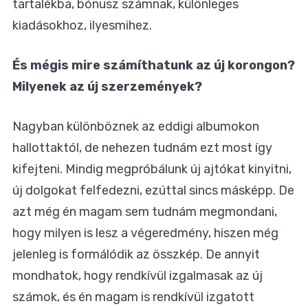
tartalékba, bónusz számnak, különleges
kiadásokhoz, ilyesmihez.
És mégis mire számíthatunk az új korongon?
Milyenek az új szerzemények?
Nagyban különböznek az eddigi albumokon
hallottaktól, de nehezen tudnám ezt most így
kifejteni. Mindig megpróbálunk új ajtókat kinyitni,
új dolgokat felfedezni, ezúttal sincs másképp. De
azt még én magam sem tudnám megmondani,
hogy milyen is lesz a végeredmény, hiszen még
jelenleg is formálódik az összkép. De annyit
mondhatok, hogy rendkívül izgalmasak az új
számok, és én magam is rendkívül izgatott