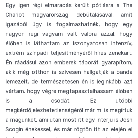
Egy igen régi elmaradás került pótlásra a The
Chariot magyarországi debütálásával, amit
igazából úgy is fogalmazhatnék, hogy egy
nagyon régi vágyam vált valóra azzal, hogy
élőben is láthattam az iszonyatosan intenzív,
extrém színpadi teljesítményéről híres zenekart.
Én ráadásul azon emberek táborát gyarapítom,
akik még otthon is szívesen hallgatják a banda
lemezeit, de természetesen én is leginkább azt
vártam, hogy végre megtapasztalhassam élőben
is a csodát. Ez utóbbi
megkérdőjelezhetetlenségéről már mi is megírtuk
a magunkét, ami után most itt egy interjú is Josh
Scogin énekessel, és már rögtön itt az elején el