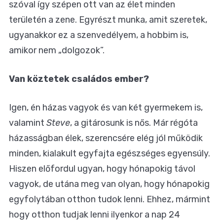
szóval így szépen ott van az élet minden
területén a zene. Egyrészt munka, amit szeretek,
ugyanakkor ez a szenvedélyem, a hobbim is,
amikor nem „dolgozok”.
Van köztetek családos ember?
Igen, én házas vagyok és van két gyermekem is,
valamint
Steve
, a gitárosunk is nős. Már régóta
házasságban élek, szerencsére elég jól működik
minden, kialakult egyfajta egészséges egyensúly.
Hiszen előfordul ugyan, hogy hónapokig távol
vagyok, de utána meg van olyan, hogy hónapokig
egyfolytában otthon tudok lenni. Ehhez, mármint
hogy otthon tudjak lenni ilyenkor a nap 24