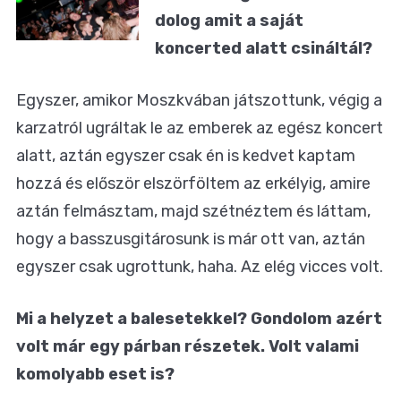
dolog amit a saját
koncerted alatt csináltál?
Egyszer, amikor Moszkvában játszottunk, végig a
karzatról ugráltak le az emberek az egész koncert
alatt, aztán egyszer csak én is kedvet kaptam
hozzá és először elszörföltem az erkélyig, amire
aztán felmásztam, majd szétnéztem és láttam,
hogy a basszusgitárosunk is már ott van, aztán
egyszer csak ugrottunk, haha. Az elég vicces volt.
Mi a helyzet a balesetekkel? Gondolom azért
volt már egy párban részetek. Volt valami
komolyabb eset is?