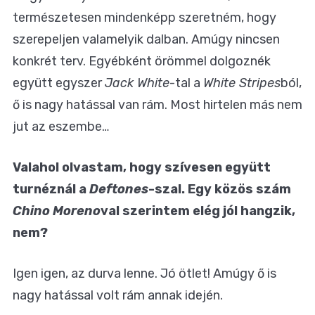
természetesen mindenképp szeretném, hogy
szerepeljen valamelyik dalban. Amúgy nincsen
konkrét terv. Egyébként örömmel dolgoznék
együtt egyszer
Jack White
-tal a
White Stripes
ból,
ő is nagy hatással van rám. Most hirtelen más nem
jut az eszembe…
Valahol olvastam, hogy szívesen együtt
turnéznál a
Deftones
-szal. Egy közös szám
Chino Moreno
val szerintem elég jól hangzik,
nem?
Igen igen, az durva lenne. Jó ötlet! Amúgy ő is
nagy hatással volt rám annak idején.