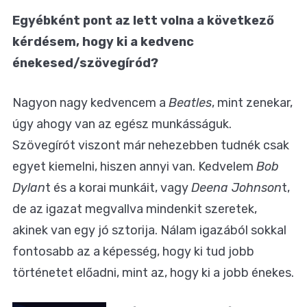
Egyébként pont az lett volna a következő
kérdésem, hogy ki a kedvenc
énekesed/szövegíród?
Nagyon nagy kedvencem a
Beatles
, mint zenekar,
úgy ahogy van az egész munkásságuk.
Szövegírót viszont már nehezebben tudnék csak
egyet kiemelni, hiszen annyi van. Kedvelem
Bob
Dylan
t és a korai munkáit, vagy
Deena Johnson
t,
de az igazat megvallva mindenkit szeretek,
akinek van egy jó sztorija. Nálam igazából sokkal
fontosabb az a képesség, hogy ki tud jobb
történetet előadni, mint az, hogy ki a jobb énekes.