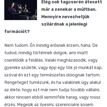
Elég sok tagcserén átesett
már a zenekar a múltban.
Mennyire nevezhetjük
szilárdnak a jelenlegi
formációt?
Nem tudom. Én mindig erősnek érzem, haha. De
tudod, mindig történnek dolgok, ami miatt
cserélődik a felállás. Valaki megházasodik, vagy
gyereke születik, vagy épp egy tök jó munkát kap,
szóval én ezt egy természetes dolognak tartom.
Rengeteget turnézunk, és ha valakinek úgy alakul
az élete, hogy ezt már nem tudja tovább vállalni,
akkor nincsen ebből semmiféle harag, vagy rossz
érzés. Megesik az ilyesmi, szerencsére sosem