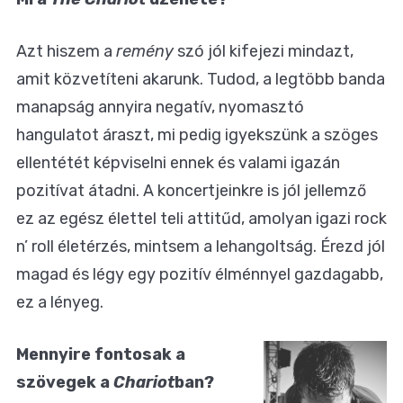
Azt hiszem a
remény
szó jól kifejezi mindazt,
amit közvetíteni akarunk. Tudod, a legtöbb banda
manapság annyira negatív, nyomasztó
hangulatot áraszt, mi pedig igyekszünk a szöges
ellentétét képviselni ennek és valami igazán
pozitívat átadni. A koncertjeinkre is jól jellemző
ez az egész élettel teli attitűd, amolyan igazi rock
n’ roll életérzés, mintsem a lehangoltság. Érezd jól
magad és légy egy pozitív élménnyel gazdagabb,
ez a lényeg.
Mennyire fontosak a
szövegek a
Chariot
ban?