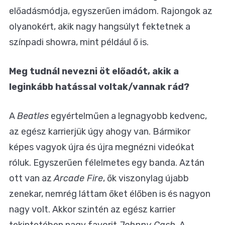
előadásmódja, egyszerűen imádom. Rajongok az
olyanokért, akik nagy hangsúlyt fektetnek a
színpadi showra, mint például ő is.
Meg tudnál nevezni öt előadót, akik a
leginkább hatással voltak/vannak rád?
A
Beatles
egyértelműen a legnagyobb kedvenc,
az egész karrierjük úgy ahogy van. Bármikor
képes vagyok újra és újra megnézni videókat
róluk. Egyszerűen félelmetes egy banda. Aztán
ott van az
Arcade Fire
, ők viszonylag újabb
zenekar, nemrég láttam őket élőben is és nagyon
nagy volt. Akkor szintén az egész karrier
tekintetében nagy favorit
Johnny Cash
. A