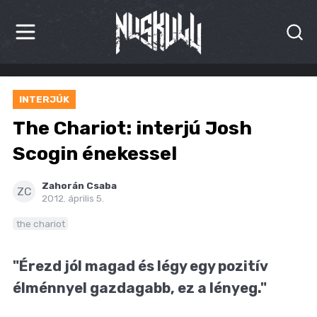
HÍREK
INTERJÚK
KRITIKÁK
The Chariot: interjú Josh
BESZÁMOLÓK
Scogin énekessel
INTERJÚK
Zahorán Csaba
ZC
2012. április 5.
PREMIEREK
the chariot
KULT
"Érezd jól magad és légy egy pozitív
MÁSVILÁG
élménnyel gazdagabb, ez a lényeg."
BLOG