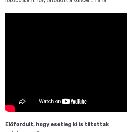
házibuliként folytatódott a koncert, haha.
Előfordult, hogy esetleg ki is tiltottak