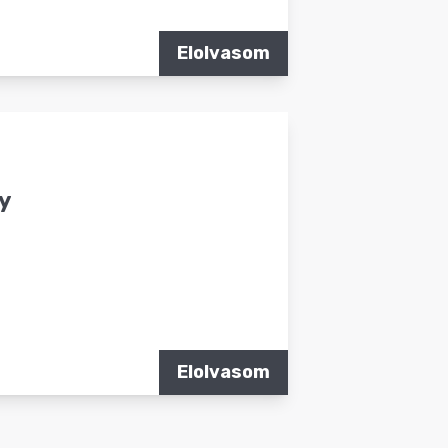
Elolvasom
ty
Elolvasom