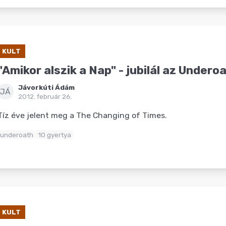
KULT
"Amikor alszik a Nap" - jubilál az Undero
Jávorkúti Ádám
JÁ
2012. február 26.
Tíz éve jelent meg a The Changing of Times.
underoath
10 gyertya
KULT