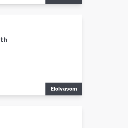
ath
Elolvasom