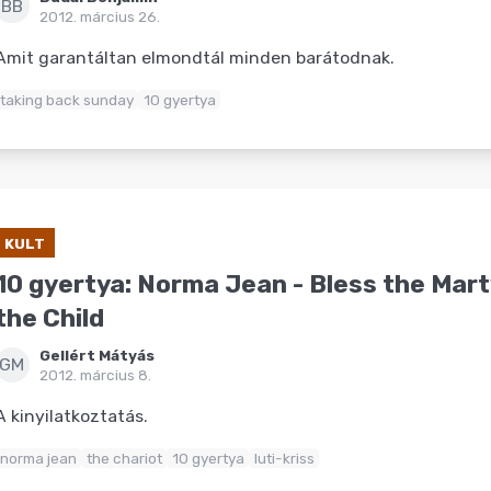
BB
2012. március 26.
Amit garantáltan elmondtál minden barátodnak.
taking back sunday
10 gyertya
KULT
10 gyertya: Norma Jean - Bless the Mart
the Child
Gellért Mátyás
GM
2012. március 8.
A kinyilatkoztatás.
norma jean
the chariot
10 gyertya
luti-kriss