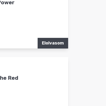
 Power
Elolvasom
The Red