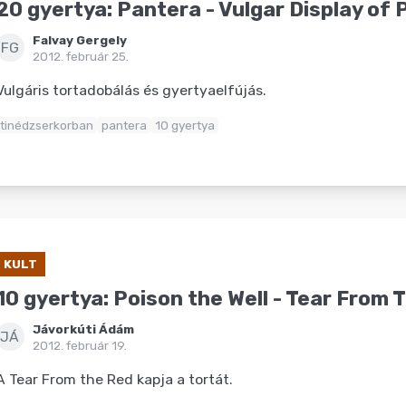
20 gyertya: Pantera - Vulgar Display of
Falvay Gergely
FG
2012. február 25.
Vulgáris tortadobálás és gyertyaelfújás.
tinédzserkorban
pantera
10 gyertya
KULT
10 gyertya: Poison the Well - Tear From 
Jávorkúti Ádám
JÁ
2012. február 19.
A Tear From the Red kapja a tortát.