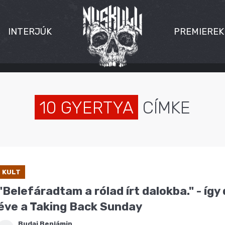
INTERJÚK
PREMIEREK
10 GYERTYA
CÍMKE
KULT
"Belefáradtam a rólad írt dalokba." - így 
éve a Taking Back Sunday
Budai Benjámin