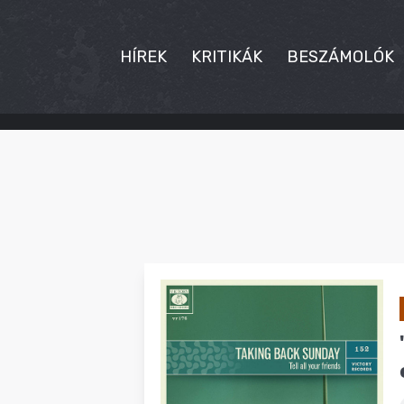
HÍREK
KRITIKÁK
BESZÁMOLÓK
HÍREK
KRITIKÁK
BESZÁMOLÓK
INTERJÚK
PREMIEREK
KULT
MÁSVILÁG