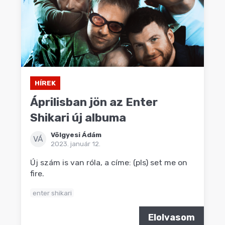
HÍREK
Áprilisban jön az Enter
Shikari új albuma
Völgyesi Ádám
VÁ
2023. január 12.
Új szám is van róla, a címe: (pls) set me on
fire.
enter shikari
Elolvasom