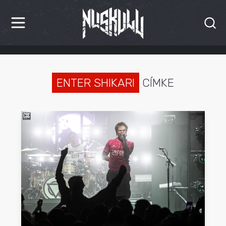
HÍREK
KRITIKÁK
ENTER SHIKARI
CÍMKE
BESZÁMOLÓK
INTERJÚK
PREMIEREK
KULT
MÁSVILÁG
BLOG