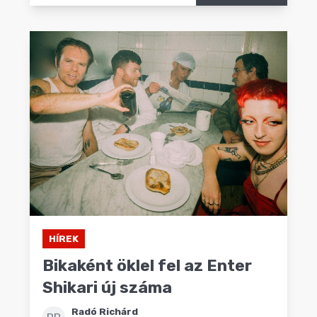
HÍREK
Bikaként öklel fel az Enter
Shikari új száma
Radó Richárd