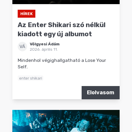
HÍREK
Az Enter Shikari szó nélkül
kiadott egy új albumot
Völgyesi Ádám
VÁ
2026. április 11.
Mindenhol végighallgatható a Lose Your
Self.
enter shikari
Elolvasom