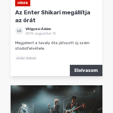
HÍREK
Az Enter Shikari megállítja
az órát
Völgyesi Ádám
VÁ
2019. augusztus 13.
Megjelent a tavaly óta játszott új szám
stúdiófelvétele.
enter shikari
Elolvasom