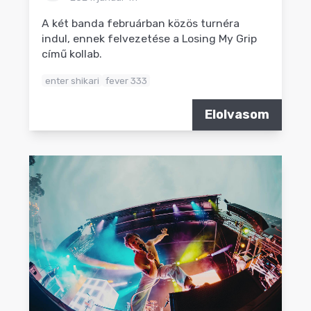
A két banda februárban közös turnéra
indul, ennek felvezetése a Losing My Grip
című kollab.
enter shikari
fever 333
Elolvasom