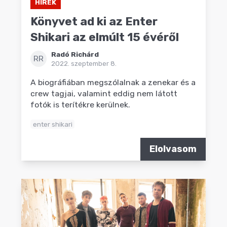
HÍREK
Könyvet ad ki az Enter
Shikari az elmúlt 15 évéről
Radó Richárd
RR
2022. szeptember 8.
A biográfiában megszólalnak a zenekar és a
crew tagjai, valamint eddig nem látott
fotók is terítékre kerülnek.
enter shikari
Elolvasom