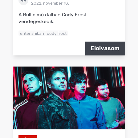
RR
2022. november 18.
A Bull című dalban Cody Frost
vendégeskedik.
enter shikari
cody frost
Elolvasom