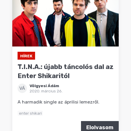
HÍREK
T.I.N.A.: újabb táncolós dal az
Enter Shikaritól
Völgyesi Ádám
VÁ
2020. március 26.
A harmadik single az áprilisi lemezről.
enter shikari
Elolvasom