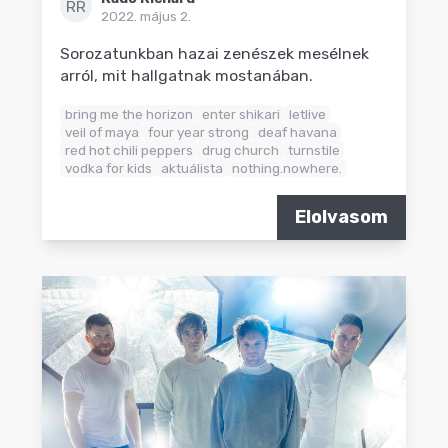
RR
2022. május 2.
Sorozatunkban hazai zenészek mesélnek
arról, mit hallgatnak mostanában.
bring me the horizon
enter shikari
letlive
veil of maya
four year strong
deaf havana
red hot chili peppers
drug church
turnstile
vodka for kids
aktuálista
nothing.nowhere.
Elolvasom