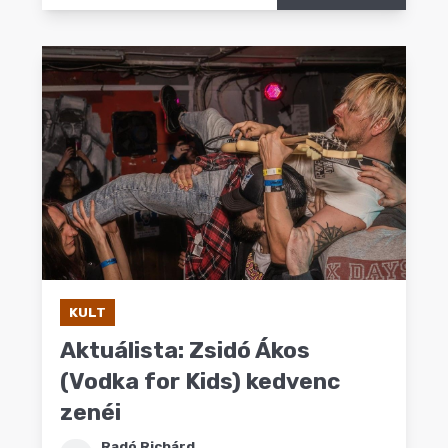
KULT
Aktuálista: Zsidó Ákos
(Vodka for Kids) kedvenc
zenéi
Radó Richárd