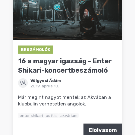
BESZÁMOLÓK
16 a magyar igazság - Enter
Shikari-koncertbeszámoló
Völgyesi Ádám
VÁ
2019. április 10.
Már megint nagyot mentek az Akvában a
klubbulin verhetetlen angolok.
enter shikari
as it is
akvárium
Elolvasom