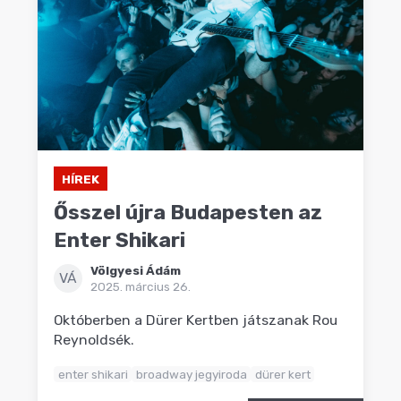
HÍREK
Ősszel újra Budapesten az
Enter Shikari
Völgyesi Ádám
VÁ
2025. március 26.
Októberben a Dürer Kertben játszanak Rou
Reynoldsék.
enter shikari
broadway jegyiroda
dürer kert