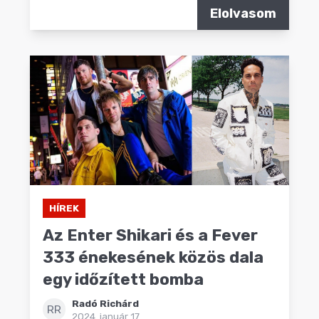
Elolvasom
HÍREK
Az Enter Shikari és a Fever
333 énekesének közös dala
egy időzített bomba
Radó Richárd
RR
2024. január 17.