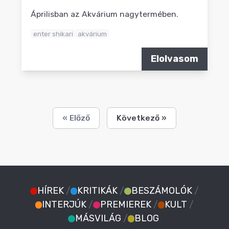
Áprilisban az Akvárium nagytermében.
enter shikari
akvárium
Elolvasom
« Előző
Következő »
HÍREK
/
KRITIKÁK
/
BESZÁMOLÓK
/
INTERJÚK
/
PREMIEREK
/
KULT
/
MÁSVILÁG
/
BLOG