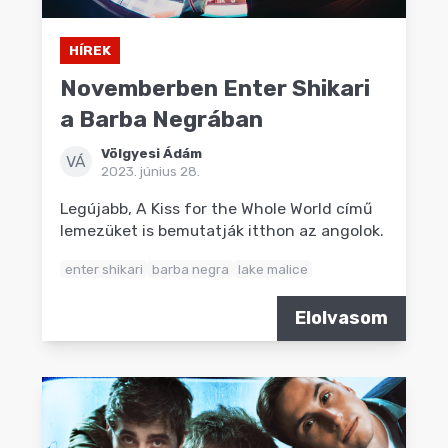
HÍREK
Novemberben Enter Shikari
a Barba Negrában
Völgyesi Ádám
VÁ
2023. június 28.
Legújabb, A Kiss for the Whole World című
lemezüket is bemutatják itthon az angolok.
enter shikari
barba negra
lake malice
Elolvasom