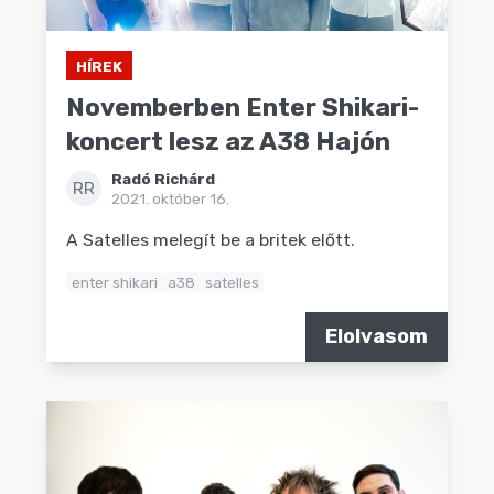
HÍREK
Novemberben Enter Shikari-
koncert lesz az A38 Hajón
Radó Richárd
RR
2021. október 16.
A Satelles melegít be a britek előtt.
enter shikari
a38
satelles
Elolvasom