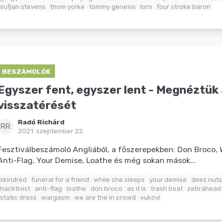
sufjan stevens
thom yorke
tommy genesis
lorn
four stroke baron
BESZÁMOLÓK
Egyszer fent, egyszer lent - Megnéztük
visszatérését
Radó Richárd
RR
2021. szeptember 22.
Fesztiválbeszámoló Angliából, a főszerepekben: Don Broco, 
Anti-Flag, Your Demise, Loathe és még sokan mások...
skindred
funeral for a friend
while she sleeps
your demise
deez nuts
hacktivist
anti-flag
loathe
don broco
as it is
trash boat
zebrahead
static dress
wargasm
we are the in crowd
vukovi