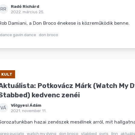
Radó Richárd
RR
2022. március 25.
Rob Damiani, a Don Broco énekese is közreműködik benne.
dance gavin dance
don broco
KULT
Aktuálista: Potkovácz Márk (Watch My D
Stabbed) kedvenc zenéi
Völgyesi Ádám
VÁ
2021. november 11.
Sorozatunkban hazai zenészek mesélnek arról, mit hallgat
greg puciato
watch my dying
don broco
stabbed
pvris
llnn
aktuáli