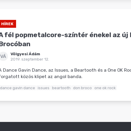
HÍREK
A fél popmetalcore-színtér énekel az új
Brocóban
Völgyesi Ádám
VÁ
2019. szeptember 12.
A Dance Gavin Dance, az Issues, a Beartooth és a One OK Ro
forgatott közös klipet az angol banda.
dance gavin dance
issues
beartooth
don broco
one ok rock