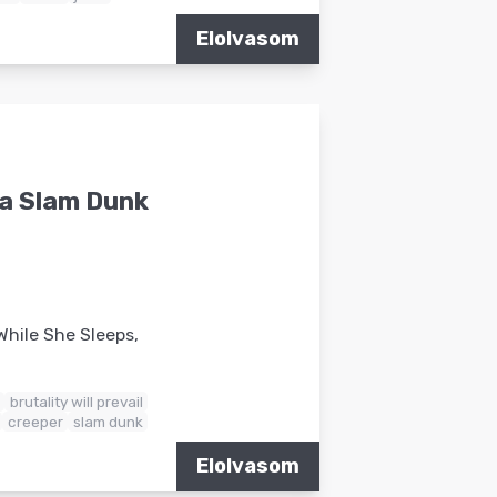
Elolvasom
 a Slam Dunk
While She Sleeps,
brutality will prevail
creeper
slam dunk
Elolvasom