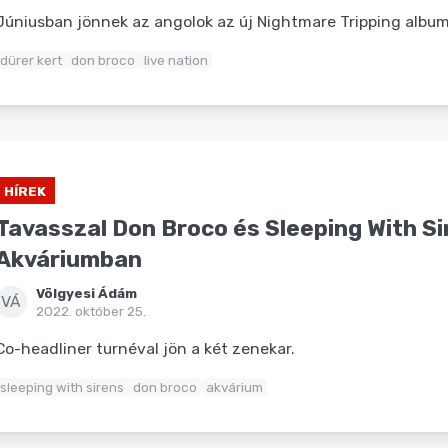
Júniusban jönnek az angolok az új Nightmare Tripping album 
dürer kert
don broco
live nation
HÍREK
Tavasszal Don Broco és Sleeping With Si
Akváriumban
Völgyesi Ádám
VÁ
2022. október 25.
Co-headliner turnéval jön a két zenekar.
sleeping with sirens
don broco
akvárium