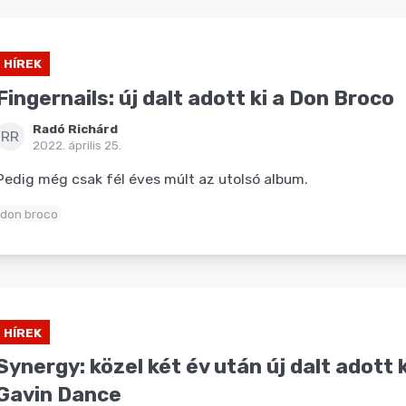
HÍREK
Fingernails: új dalt adott ki a Don Broco
Radó Richárd
RR
2022. április 25.
Pedig még csak fél éves múlt az utolsó album.
don broco
HÍREK
Synergy: közel két év után új dalt adott 
Gavin Dance