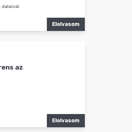
dalaival.
Elolvasom
rens az
Elolvasom