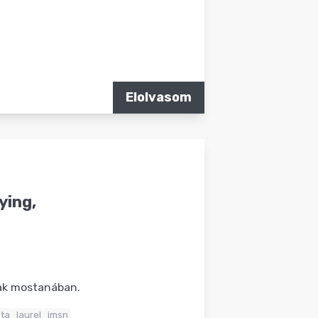
Elolvasom
ying,
nak mostanában.
sta
laurel
jmsn