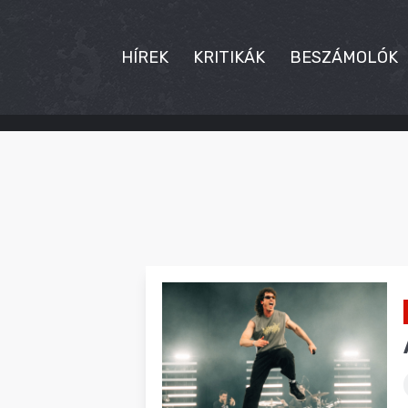
HÍREK
KRITIKÁK
BESZÁMOLÓK
HÍREK
KRITIKÁK
BESZÁMOLÓK
INTERJÚK
PREMIEREK
KULT
MÁSVILÁG