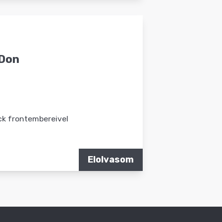
 Don
ck frontembereivel
Elolvasom