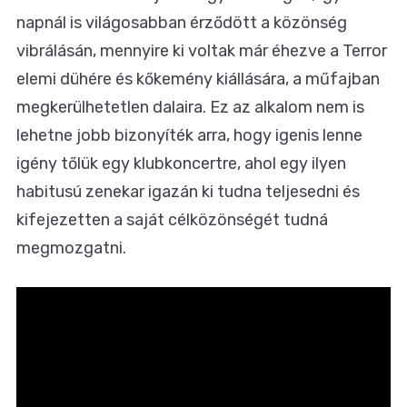
napnál is világosabban érződött a közönség
vibrálásán, mennyire ki voltak már éhezve a Terror
elemi dühére és kőkemény kiállására, a műfajban
megkerülhetetlen dalaira. Ez az alkalom nem is
lehetne jobb bizonyíték arra, hogy igenis lenne
igény tőlük egy klubkoncertre, ahol egy ilyen
habitusú zenekar igazán ki tudna teljesedni és
kifejezetten a saját célközönségét tudná
megmozgatni.