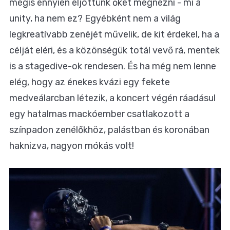
mégis ennyien eljöttünk őket megnézni - mi a
unity, ha nem ez? Egyébként nem a világ
legkreatívabb zenéjét művelik, de kit érdekel, ha a
célját eléri, és a közönségük totál vevő rá, mentek
is a stagedive-ok rendesen. És ha még nem lenne
elég, hogy az énekes kvázi egy fekete
medveálarcban létezik, a koncert végén ráadásul
egy hatalmas mackóember csatlakozott a
színpadon zenélőkhöz, palástban és koronában
haknizva, nagyon mókás volt!