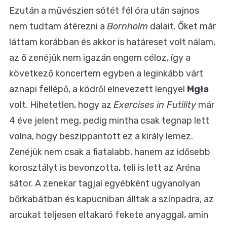
Ezután a művészien sötét fél óra után sajnos
nem tudtam átérezni a
Bornholm
dalait. Őket már
láttam korábban és akkor is határeset volt nálam,
az ő zenéjük nem igazán engem céloz, így a
következő koncertem egyben a leginkább várt
aznapi fellépő, a ködről elnevezett lengyel
Mgła
volt. Hihetetlen, hogy az
Exercises in Futility
már
4 éve jelent meg, pedig mintha csak tegnap lett
volna, hogy beszippantott ez a király lemez.
Zenéjük nem csak a fiatalabb, hanem az idősebb
korosztályt is bevonzotta, teli is lett az Aréna
sátor. A zenekar tagjai egyébként ugyanolyan
bőrkabátban és kapucniban álltak a színpadra, az
arcukat teljesen eltakaró fekete anyaggal, amin