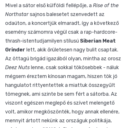
Mivel a sátor első külföldi fellépője, a
Rise of the
Northstar
sajnos balesetet szenvedett az
odaúton, a koncertjük elmaradt, így a következő
esemény számomra végül csak a rap-hardcore-
thrash-istentudjamilyen stílusú
Siberian Meat
Grinder
lett, akik őrületesen nagy bulit csaptak.
Az öttagú brigád igazából olyan, mintha az orosz
Deez Nuts
lenne, csak sokkal tökösebbek - náluk
mégsem éreztem kínosan magam, hiszen tök jó
hangulatot rittyentettek a miattuk összegyűlt
tömegnek, ami szinte be sem fért a sátorba. Az
viszont egészen meglepő és szívet melengető
volt, amikor megköszönték, hogy annak ellenére,
mennyit ártott nekünk az országuk politikája,