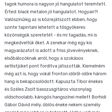
tagok humora is nagyon jó hangulatot teremtett.
Érted: black metalon
jó
hangulatot. Hogyan?!
Valószínűleg az is közrejátszott ebben, hogy
szinte tapintani lehetett a tősgyökeres
közönségük szeretetét - és mi tagadás, mi is
megkedveltük őket. A zenekar még egy kis
magyarázatot is adott a friss jövevényeknek,
elsőbálozóknak arról, hogy a szokásos
setlistjüket pont fordítva játszották. Kiemelném
még azt is, hogy vokál fronton időről-időre három
hang is bekapcsolódott: Kapuszta Tibor énekes
és Széles Zsolt basszusgitáros viszonylag
oldschoolabb, károgós hangszínei mellett Borhidi
Gábor Dávid mély, öblös éneke nekem személy