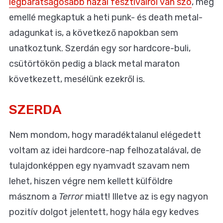
legbarátságosabb hazai fesztiválról van szó
, meg
emellé megkaptuk a heti punk- és death metal-
adagunkat is, a következő napokban sem
unatkoztunk. Szerdán egy sor hardcore-buli,
csütörtökön pedig a black metal maraton
következett, mesélünk ezekről is.
SZERDA
Nem mondom, hogy maradéktalanul elégedett
voltam az idei hardcore-nap felhozatalával, de
tulajdonképpen egy nyamvadt szavam nem
lehet, hiszen végre nem kellett külföldre
másznom a
Terror
miatt! Illetve az is egy nagyon
pozitív dolgot jelentett, hogy hála egy kedves