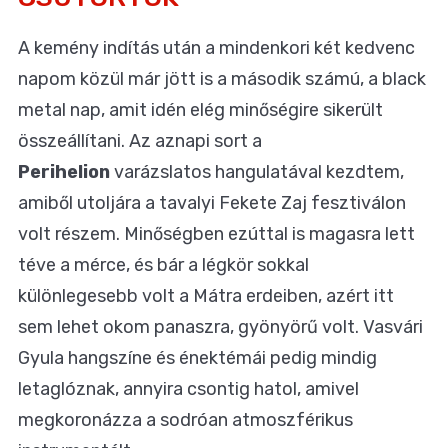
A kemény indítás után a mindenkori két kedvenc
napom közül már jött is a második számú, a black
metal nap, amit idén elég minőségire sikerült
összeállítani. Az aznapi sort a
Perihelion
varázslatos hangulatával kezdtem,
amiből utoljára a tavalyi Fekete Zaj fesztiválon
volt részem. Minőségben ezúttal is magasra lett
téve a mérce, és bár a légkör sokkal
különlegesebb volt a Mátra erdeiben, azért itt
sem lehet okom panaszra, gyönyörű volt. Vasvári
Gyula hangszíne és énektémái pedig mindig
letaglóznak, annyira csontig hatol, amivel
megkoronázza a sodróan atmoszférikus