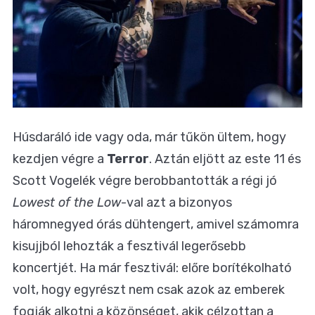
Húsdaráló ide vagy oda, már tűkön ültem, hogy
kezdjen végre a
Terror
. Aztán eljött az este 11 és
Scott Vogelék végre berobbantották a régi jó
Lowest of the Low
-val azt a bizonyos
háromnegyed órás dühtengert, amivel számomra
kisujjból lehozták a fesztivál legerősebb
koncertjét. Ha már fesztivál: előre borítékolható
volt, hogy egyrészt nem csak azok az emberek
fogják alkotni a közönséget, akik célzottan a