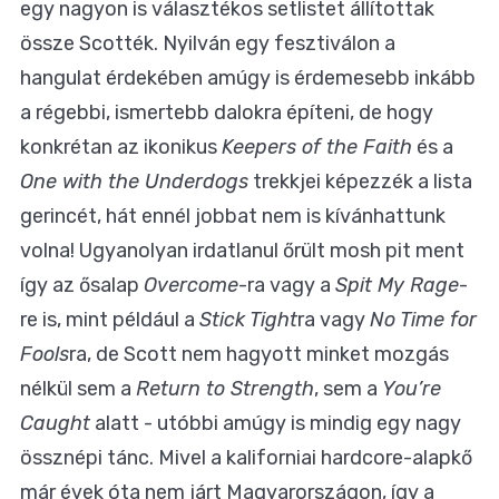
egy nagyon is választékos setlistet állítottak
össze Scotték. Nyilván egy fesztiválon a
hangulat érdekében amúgy is érdemesebb inkább
a régebbi, ismertebb dalokra építeni, de hogy
konkrétan az ikonikus
Keepers of the Faith
és a
One with the Underdogs
trekkjei képezzék a lista
gerincét, hát ennél jobbat nem is kívánhattunk
volna! Ugyanolyan irdatlanul őrült mosh pit ment
így az ősalap
Overcome
-ra vagy a
Spit My Rage
-
re is, mint például a
Stick Tight
ra vagy
No Time for
Fools
ra, de Scott nem hagyott minket mozgás
nélkül sem a
Return to Strength
, sem a
You’re
Caught
alatt - utóbbi amúgy is mindig egy nagy
össznépi tánc. Mivel a kaliforniai hardcore-alapkő
már évek óta nem járt Magyarországon, így a