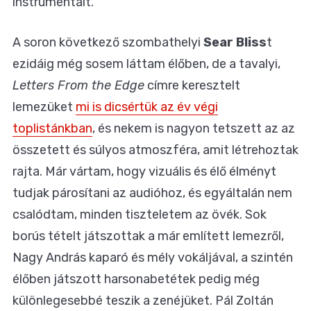
instrumentált.
A soron következő szombathelyi
Sear Bliss
t
ezidáig még sosem láttam élőben, de a tavalyi,
Letters From the Edge
címre keresztelt
lemezüket
mi is dicsértük az év végi
toplistánkban
, és nekem is nagyon tetszett az az
összetett és súlyos atmoszféra, amit létrehoztak
rajta. Már vártam, hogy vizuális és élő élményt
tudjak párosítani az audióhoz, és egyáltalán nem
csalódtam, minden tiszteletem az övék. Sok
borús tételt játszottak a már említett lemezről,
Nagy András kaparó és mély vokáljával, a szintén
élőben játszott harsonabetétek pedig még
különlegesebbé teszik a zenéjüket. Pál Zoltán