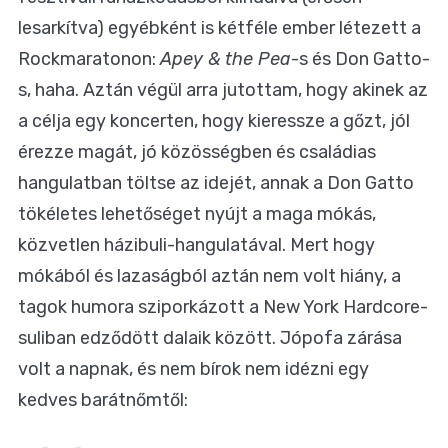
lesarkítva) egyébként is kétféle ember létezett a
Rockmaratonon:
Apey & the Pea
-s és Don Gatto-
s, haha. Aztán végül arra jutottam, hogy akinek az
a célja egy koncerten, hogy kieressze a gőzt, jól
érezze magát, jó közösségben és családias
hangulatban töltse az idejét, annak a Don Gatto
tökéletes lehetőséget nyújt a maga mókás,
közvetlen házibuli-hangulatával. Mert hogy
mókából és lazaságból aztán nem volt hiány, a
tagok humora sziporkázott a New York Hardcore-
suliban edződött dalaik között. Jópofa zárása
volt a napnak, és nem bírok nem idézni egy
kedves barátnőmtől: