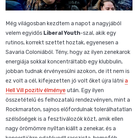
Még világosban kezdtem a napot a nagyjából
velem egyidős
Liberal Youth
-szal, akik egy
rutinos, korrekt szettet hoztak, egyenesen a
Savaria Coloniából. Tény, hogy az ilyen zenekarok
energiája sokkal koncentráltabb egy klubbulin,
jobban tudnak érvényesülni azokon, de itt nem is
ez volt a cél, kifejezetten jó volt őket újra látni
a
Hell Vill pozitív élménye
után. Egy ilyen
összetételű és felhozatalú rendezvényen, mint a
Rockmaraton, sajnos előfordulnak tolerálhatatlan
szélsőségek is a fesztiválozók közt, amik ellen
nagy örömömre nyíltan kiállt a zenekar, és a
koncertjükre odatévedt rasszista, homofób