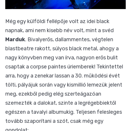
Még egy külföldi fellépője volt az idei black
napnak, ami nem kisebb név volt, mint a svéd
Marduk
. Bivalyerős, dallammentes, végtelen
blastbeatre rakott, súlyos black metal, ahogy a
nagy könyvben meg van írva, nagyon erős bulit
csaptak a corpse paintes úriemberek! Tekintettel
arra, hogy a zenekar lassan a 30. működési évét
tölti, pályájuk során vagy kismillió lemezük jelent
meg, ezekből pedig elég szerteágazóan
szemezték a dalokat, szinte a legrégebbiektől
egészen a tavalyi albumukig. Teljesen felesleges
tovább szaporítani a szót, csak még egy
gondolat: