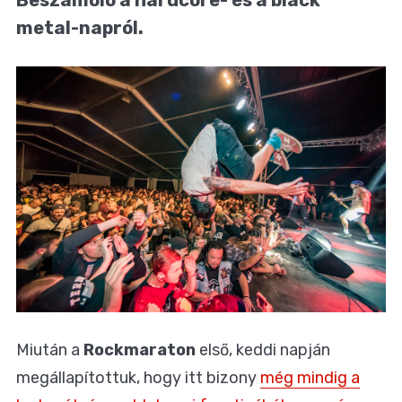
metal-napról.
Miután a
Rockmaraton
első, keddi napján
megállapítottuk, hogy itt bizony
még mindig a