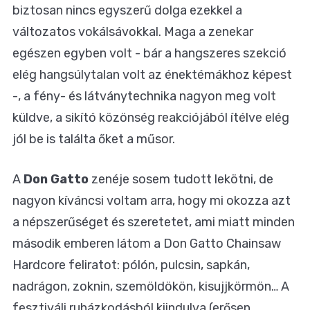
biztosan nincs egyszerű dolga ezekkel a
változatos vokálsávokkal. Maga a zenekar
egészen egyben volt - bár a hangszeres szekció
elég hangsúlytalan volt az énektémákhoz képest
-, a fény- és látványtechnika nagyon meg volt
küldve, a sikító közönség reakciójából ítélve elég
jól be is találta őket a műsor.
A
Don Gatto
zenéje sosem tudott lekötni, de
nagyon kíváncsi voltam arra, hogy mi okozza azt
a népszerűséget és szeretetet, ami miatt minden
második emberen látom a Don Gatto Chainsaw
Hardcore feliratot: pólón, pulcsin, sapkán,
nadrágon, zoknin, szemöldökön, kisujjkörmön… A
fesztiváli ruházkodásból kiindulva (erősen