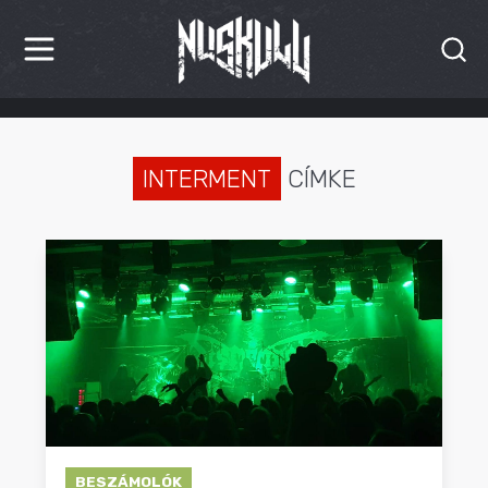
HÍREK
KRITIKÁK
INTERMENT
CÍMKE
BESZÁMOLÓK
INTERJÚK
PREMIEREK
KULT
MÁSVILÁG
BLOG
BESZÁMOLÓK