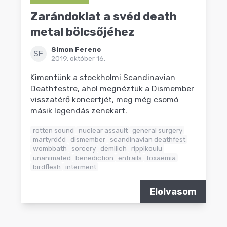
Zarándoklat a svéd death
metal bölcsőjéhez
Simon Ferenc
SF
2019. október 16.
Kimentünk a stockholmi Scandinavian
Deathfestre, ahol megnéztük a Dismember
visszatérő koncertjét, meg még csomó
másik legendás zenekart.
rotten sound
nuclear assault
general surgery
martyrdöd
dismember
scandinavian deathfest
wombbath
sorcery
demilich
rippikoulu
unanimated
benediction
entrails
toxaemia
birdflesh
interment
Elolvasom