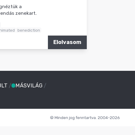
gnéztük a
gendás zenekart.
nimated
benediction
Elolvasom
ULT
/
MÁSVILÁG
/
© Minden jog fenntartva. 2004-2026