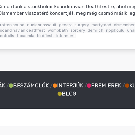
Kimentünk a stockholmi Scandinavian Deathfestre, ahol me
Dismember visszatérő koncertjét, meg még csomó másik le
rotten sound
nuclear assault
general surgery
martyrdöd
dismember
scandinavian deathfest
wombbath
sorcery
demilich
rippikoulu
una
entrails
toxaemia
birdflesh
interment
ÁK
/
BESZÁMOLÓK
/
INTERJÚK
/
PREMIEREK
/
K
BLOG