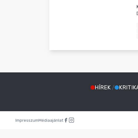
BLOG
HÍREK
/
KRITIK
Impresszum
Médiaajánlat