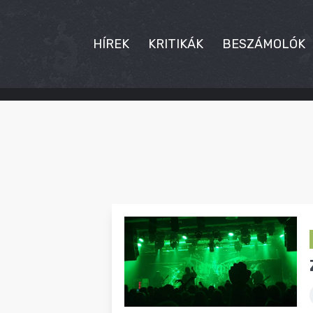
HÍREK
KRITIKÁK
BESZÁMOLÓK
HÍREK
KRITIKÁK
BESZÁMOLÓK
INTERJÚK
PREMIEREK
KULT
MÁSVILÁG