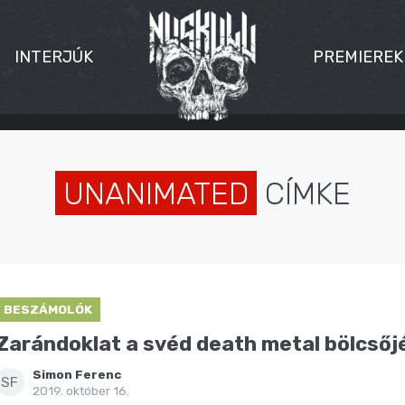
INTERJÚK
PREMIEREK
UNANIMATED
CÍMKE
BESZÁMOLÓK
Zarándoklat a svéd death metal bölcsőj
Simon Ferenc
SF
2019. október 16.