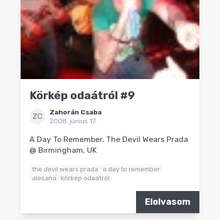
Körkép odaátról #9
Zahorán Csaba
ZC
2008. június 17.
A Day To Remember, The Devil Wears Prada
@ Birmingham, UK
the devil wears prada
a day to remember
alesana
körkép odaátról
Elolvasom