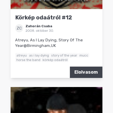
Körkép odaátról #12
Zahorán Csaba
ZC
2008. október 30.
Atreyu, As I Lay Dying, Story Of The
Year@Birmingham,UK
atreyu
as i lay dying
story of the year
mucc
horse the band
körkép odaátról
Elolvasom