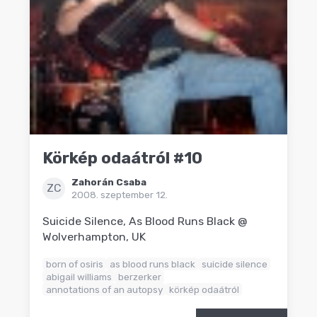
Körkép odaátról #10
Zahorán Csaba
ZC
2008. szeptember 12.
Suicide Silence, As Blood Runs Black @
Wolverhampton, UK
born of osiris
as blood runs black
suicide silence
abigail williams
berzerker
annotations of an autopsy
körkép odaátról