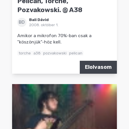
Pelican, Torche,
Pozvakowski. @ A38
Bali Dávid
BD
2008. október 1.
Amikor a mikrofon 70%-ban csak a
"köszönjük"-höz kell.
torche
a38
pozvakowski
pelican
Elolvasom