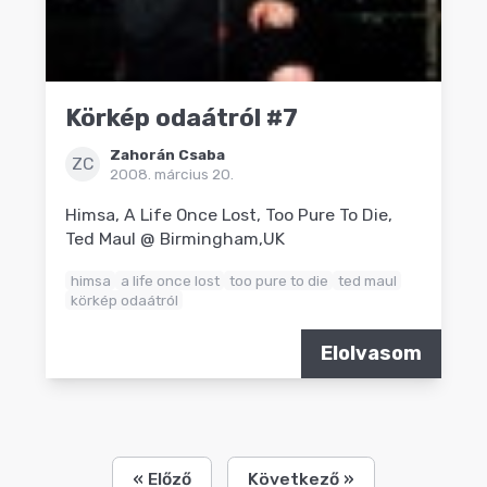
Körkép odaátról #7
Zahorán Csaba
ZC
2008. március 20.
Himsa, A Life Once Lost, Too Pure To Die,
Ted Maul @ Birmingham,UK
himsa
a life once lost
too pure to die
ted maul
körkép odaátról
Elolvasom
« Előző
Következő »