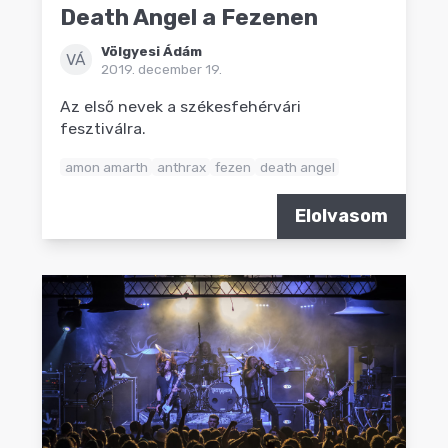
Death Angel a Fezenen
Völgyesi Ádám
VÁ
2019. december 19.
Az első nevek a székesfehérvári
fesztiválra.
amon amarth
anthrax
fezen
death angel
Elolvasom