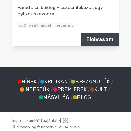
Fáradt, és boldog visszaemlékezés egy
gyilkos szezonra.
a38
death angel
mercenary
Elolvasom
HÍREK
/
KRITIKÁK
/
BESZÁMOLÓK
/
INTERJÚK
/
PREMIEREK
/
KULT
/
MÁSVILÁG
/
BLOG
Impresszum
Médiaajánlat
© Minden jog fenntartva. 2004-2026