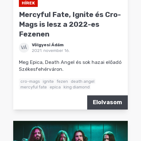
HÍREK
Mercyful Fate, Ignite és Cro-
Mags is lesz a 2022-es
Fezenen
Völgyesi Ádám
VÁ
2021. november 16.
Meg Epica, Death Angel és sok hazai előadó
Székesfehérváron.
cro-mags
ignite
fezen
death angel
mercyful fate
epica
king diamond
Elolvasom