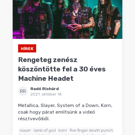
HÍREK
Rengeteg zenész
köszöntötte fel a 30 éves
Machine Headet
Radó Richárd
RR
2021. október 14.
Metallica, Slayer, System of a Down, Korn,
csak hogy párat említsünk a videó
résztvevőiből.
slayer
lamb of god
korn
five finger death punch