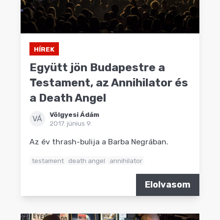
HÍREK
Együtt jön Budapestre a
Testament, az Annihilator és
a Death Angel
Völgyesi Ádám
VÁ
2017. június 9.
Az év thrash-bulija a Barba Negrában.
testament
death angel
annihilator
Elolvasom