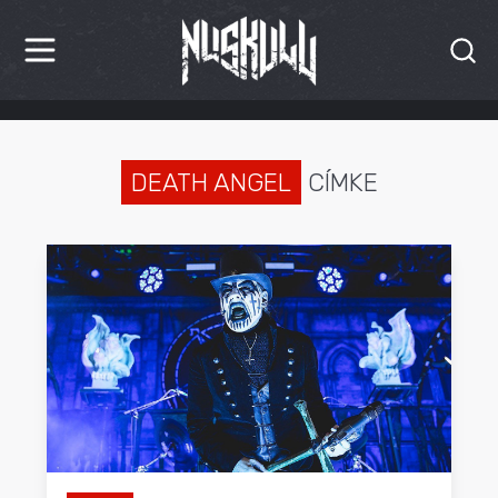
HÍREK
KRITIKÁK
DEATH ANGEL
CÍMKE
BESZÁMOLÓK
INTERJÚK
PREMIEREK
KULT
MÁSVILÁG
BLOG