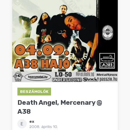
BESZÁMOLÓK
Death Angel, Mercenary @
A38
ex
E
2008. április 10.