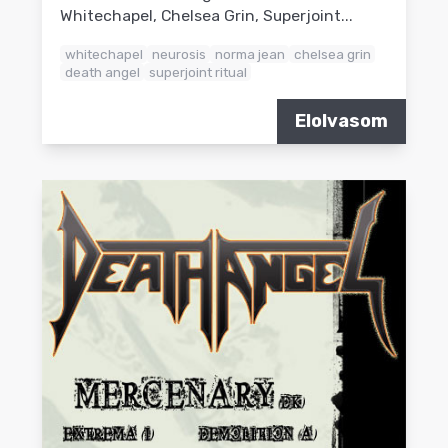
Whitechapel, Chelsea Grin, Superjoint...
whitechapel
neurosis
norma jean
chelsea grin
death angel
superjoint ritual
Elolvasom