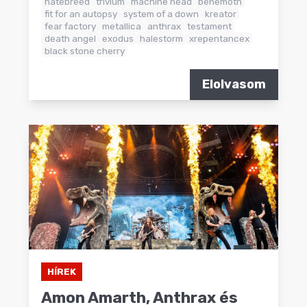
hatebreed
trivium
machine head
behemoth
fit for an autopsy
system of a down
kreator
fear factory
metallica
anthrax
testament
death angel
exodus
halestorm
xrepentancex
black stone cherry
Elolvasom
HÍREK
Amon Amarth, Anthrax és