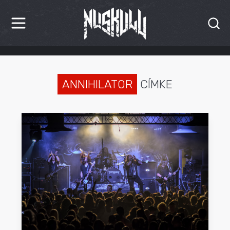
HÍREK
KRITIKÁK
ANNIHILATOR
CÍMKE
BESZÁMOLÓK
INTERJÚK
PREMIEREK
KULT
MÁSVILÁG
BLOG