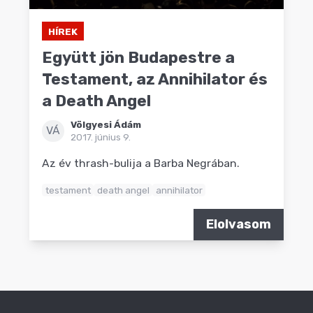
HÍREK
Együtt jön Budapestre a
Testament, az Annihilator és
a Death Angel
Völgyesi Ádám
VÁ
2017. június 9.
Az év thrash-bulija a Barba Negrában.
testament
death angel
annihilator
Elolvasom