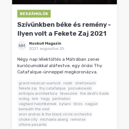
BESZÁMOLÓK
Szívünkben béke és remény -
Ilyen volt a Fekete Zaj 2021
Nuskull Magazin
NM
2021. augusztus 25.
Négy nap lélektöltés a Mátrában zenei
kuriózumokkal aláfestve, egy óriási Thy
Catafalque-ünneppel megkoronázva.
grand mexican warlock
nadir
shell beach
fekete zaj
thy catafalque
pozvakowski
entrópia architektúra
téveszme
the devil's trade
ordog
lem
hegy
perihelion
vágtázó halottkémek
kytaro
törzs
nagyúr
beneath the void
aron andras & the black circle orchestra
choke city
michaela aberg
remorse
ottone pesante