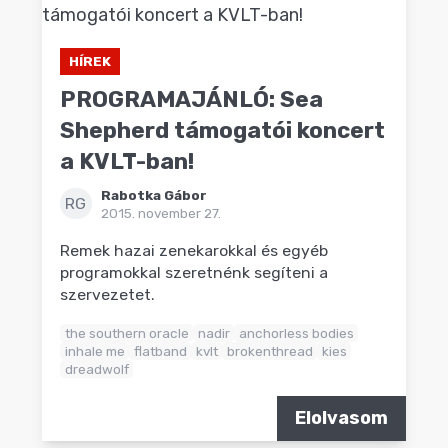
HÍREK
PROGRAMAJÁNLÓ: Sea
Shepherd támogatói koncert
a KVLT-ban!
Rabotka Gábor
RG
2015. november 27.
Remek hazai zenekarokkal és egyéb
programokkal szeretnénk segíteni a
szervezetet.
the southern oracle
nadir
anchorless bodies
inhale me
flatband
kvlt
brokenthread
kies
dreadwolf
Elolvasom