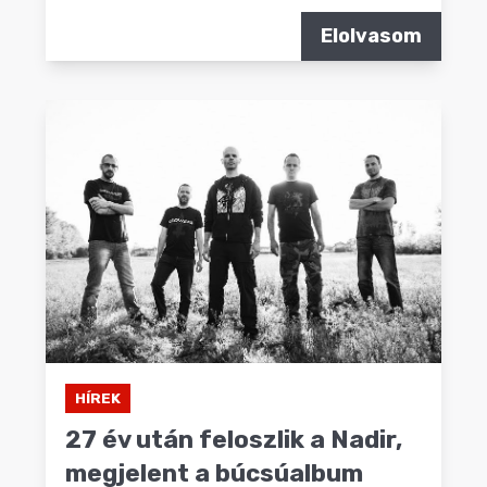
Elolvasom
HÍREK
27 év után feloszlik a Nadir,
megjelent a búcsúalbum