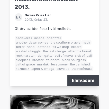
2013.
Buzás Krisztián
BK
2013. június 23.
Öt érv az idei fesztivál mellett.
cadaveres
insane
orient fall
another dawn comes
the southern oracle
nadir
terror
hanoi
octahed
till we drop
blizard
wasted struggle
the last charge
after the burial
rockmaraton
don gatto
veil of maya
sick of it all
sleepless
kreator
stubborn
black hourglass
cvlt of grace
marduk
tesstimony
the banished
kozmosz
alpha & omega
eluveitie
the hellfreaks
Elolvasom