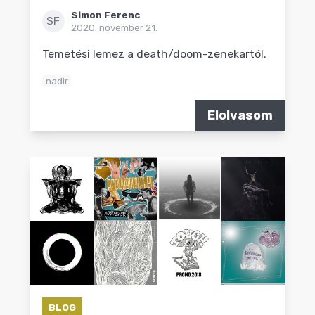
Simon Ferenc
SF
2020. november 21.
Temetési lemez a death/doom-zenekartól.
nadir
Elolvasom
BLOG