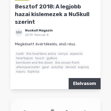
Besztof 2018: A legjobb
hazai kislemezek a NuSkull
szerint
Nuskull Magazin
NM
2019. február 4.
Megkésett évértékelés, első rész.
nadir
the heartless aisha
sonya
aspects
heartlapse
touch
gyilkos
berriloom and the doom
the ocean front
afewyearslater
gear
polytrip
devoid
bajnoq
nauru
toplista
Elolvasom