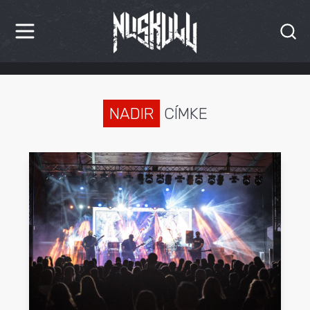
HÍREK
KRITIKÁK
NADIR
CÍMKE
BESZÁMOLÓK
INTERJÚK
PREMIEREK
KULT
MÁSVILÁG
BLOG