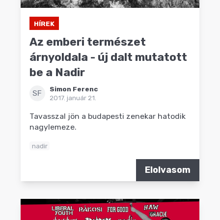
HÍREK
Az emberi természet
árnyoldala - új dalt mutatott
be a Nadir
Simon Ferenc
SF
2017. január 21.
Tavasszal jön a budapesti zenekar hatodik
nagylemeze.
nadir
Elolvasom