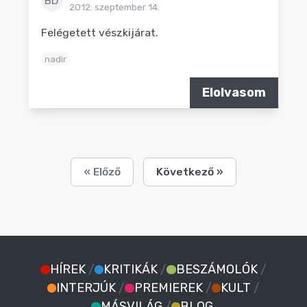
BD
2012. szeptember 14.
Felégetett vészkijárat.
nadir
Elolvasom
« Előző
Következő »
HÍREK
/
KRITIKÁK
/
BESZÁMOLÓK
/
INTERJÚK
/
PREMIEREK
/
KULT
/
MÁSVILÁG
/
BLOG