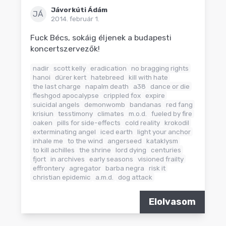
Jávorkúti Ádám
JÁ
2014. február 1.
Fuck Bécs, sokáig éljenek a budapesti
koncertszervezők!
nadir
scott kelly
eradication
no bragging rights
hanoi
dürer kert
hatebreed
kill with hate
the last charge
napalm death
a38
dance or die
fleshgod apocalypse
crippled fox
expire
suicidal angels
demonwomb
bandanas
red fang
krisiun
tesstimony
climates
m.o.d.
fueled by fire
oaken
pills for side-effects
cold reality
krokodil
exterminating angel
iced earth
light your anchor
inhale me
to the wind
angerseed
kataklysm
to kill achilles
the shrine
lord dying
centuries
fjort
in archives
early seasons
visioned frailty
effrontery
agregator
barba negra
risk it
christian epidemic
a.m.d.
dog attack
Elolvasom