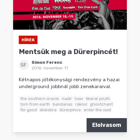
HÍREK
Mentsük meg a Dürerpincét!
Simon Ferenc
SF
2016. november 17.
Kétnapos jótékonysági rendezvény a hazai
underground jobbnál jobb zenekaraival.
the southern oracle
nadir
haw
liberal youth
torn from earth
bandanas
rákosi
ghostchant
for good
diskobra
dürerpince
enter the void
Elolvasom