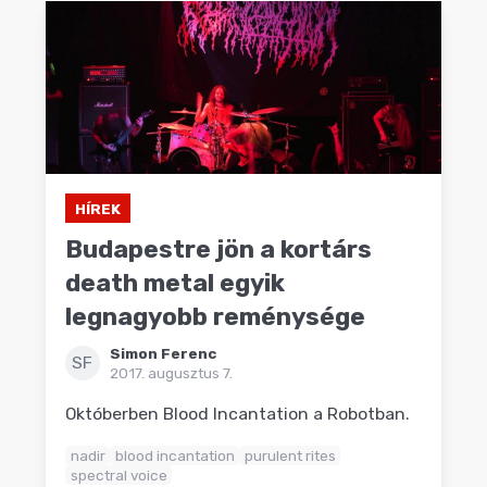
HÍREK
Budapestre jön a kortárs
death metal egyik
legnagyobb reménysége
Simon Ferenc
SF
2017. augusztus 7.
Októberben Blood Incantation a Robotban.
nadir
blood incantation
purulent rites
spectral voice