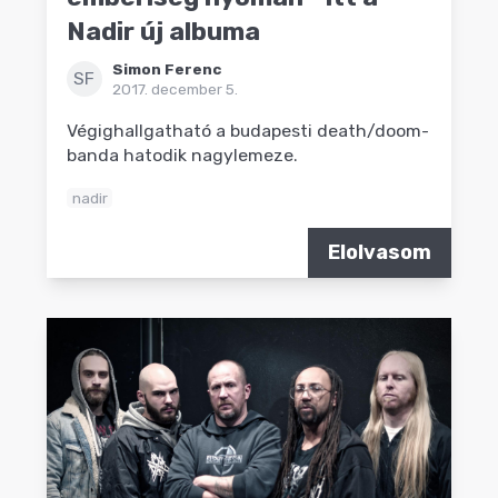
Nadir új albuma
Simon Ferenc
SF
2017. december 5.
Végighallgatható a budapesti death/doom-
banda hatodik nagylemeze.
nadir
Elolvasom