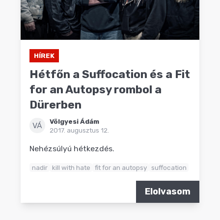
HÍREK
Hétfőn a Suffocation és a Fit
for an Autopsy rombol a
Dürerben
Völgyesi Ádám
VÁ
2017. augusztus 12.
Nehézsúlyú hétkezdés.
nadir
kill with hate
fit for an autopsy
suffocation
Elolvasom