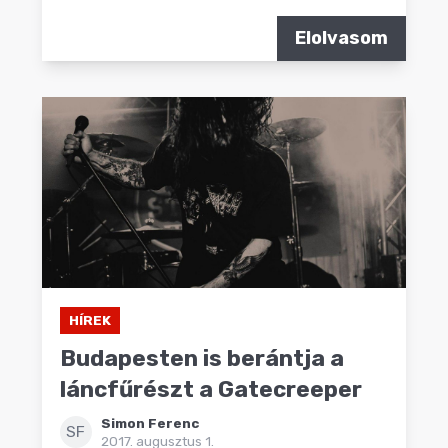
Elolvasom
HÍREK
Budapesten is berántja a
láncfűrészt a Gatecreeper
Simon Ferenc
SF
2017. augusztus 1.