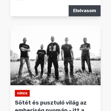
Elolvasom
HÍREK
Sötét és pusztuló világ az
emberiség nyomán - itt a