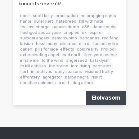
koncertszervezők!
nadir
scott kelly
eradication
no bragging rights
hanoi
dürer kert
hatebreed
kill with hate
the last charge
napalm death
a38
dance or die
fleshgod apocalypse
crippled fox
expire
suicidal angels
demonwomb
bandanas
red fang
krisiun
tesstimony
climates
m.o.d.
fueled by fire
oaken
pills for side-effects
cold reality
krokodil
exterminating angel
iced earth
light your anchor
inhale me
to the wind
angerseed
kataklysm
to kill achilles
the shrine
lord dying
centuries
fjort
in archives
early seasons
visioned frailty
effrontery
agregator
barba negra
risk it
christian epidemic
a.m.d.
dog attack
Elolvasom