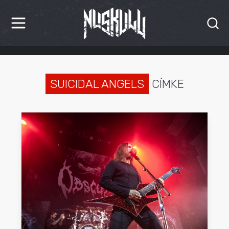
HÍREK
KRITIKÁK
SUICIDAL ANGELS
CÍMKE
BESZÁMOLÓK
INTERJÚK
PREMIEREK
KULT
MÁSVILÁG
BLOG