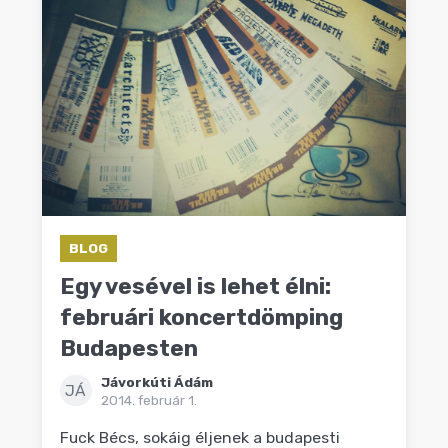
BLOG
Egy vesével is lehet élni:
februári koncertdömping
Budapesten
Jávorkúti Ádám
JÁ
2014. február 1.
Fuck Bécs, sokáig éljenek a budapesti