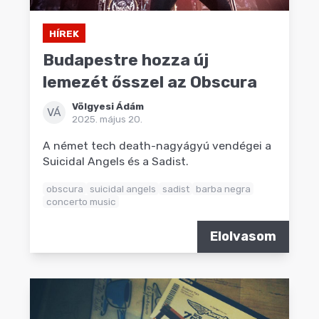
HÍREK
Budapestre hozza új
lemezét ősszel az Obscura
Völgyesi Ádám
VÁ
2025. május 20.
A német tech death-nagyágyú vendégei a
Suicidal Angels és a Sadist.
obscura
suicidal angels
sadist
barba negra
concerto music
Elolvasom