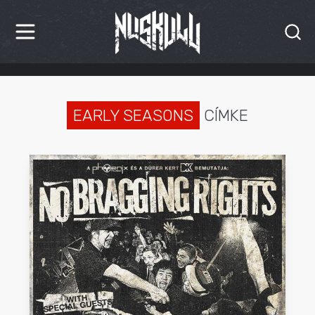
HÍREK
KRITIKÁK
EARLY SEASONS
CÍMKE
BESZÁMOLÓK
INTERJÚK
PREMIEREK
KULT
MÁSVILÁG
BLOG