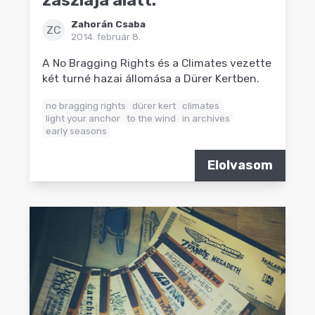
zászlaja alatt.
Zahorán Csaba
ZC
2014. február 8.
A No Bragging Rights és a Climates vezette
két turné hazai állomása a Dürer Kertben.
no bragging rights
dürer kert
climates
light your anchor
to the wind
in archives
early seasons
Elolvasom