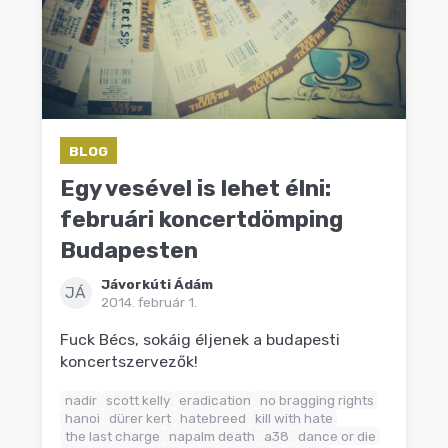
BLOG
Egy vesével is lehet élni:
februári koncertdömping
Budapesten
Jávorkúti Ádám
JÁ
2014. február 1.
Fuck Bécs, sokáig éljenek a budapesti
koncertszervezők!
nadir
scott kelly
eradication
no bragging rights
hanoi
dürer kert
hatebreed
kill with hate
the last charge
napalm death
a38
dance or die