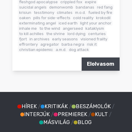
fleshgod apocalypse
crippled fox
expire
suicidal angels
demonwomb
bandanas
red fang
krisiun
tesstimony
climates
m.o.d.
fueled by fire
oaken
pills for side-effects
cold reality
krokodil
exterminating angel
iced earth
light your anchor
inhale me
to the wind
angerseed
kataklysm
to kill achilles
the shrine
lord dying
centuries
fjort
in archives
early seasons
visioned frailty
effrontery
agregator
barba negra
risk it
christian epidemic
a.m.d.
dog attack
Elolvasom
HÍREK
/
KRITIKÁK
/
BESZÁMOLÓK
/
INTERJÚK
/
PREMIEREK
/
KULT
/
MÁSVILÁG
/
BLOG