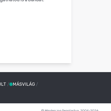
ULT
/
MÁSVILÁG
/
© Minden jog fenntartva. 2004-2026