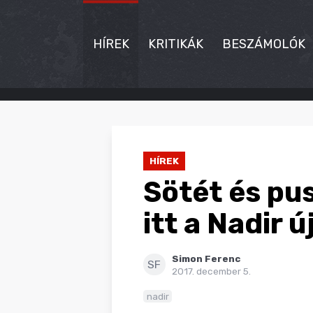
HÍREK
KRITIKÁK
BESZÁMOLÓK
HÍREK
KRITIKÁK
HÍREK
BESZÁMOLÓK
Sötét és pu
INTERJÚK
itt a Nadir 
PREMIEREK
Simon Ferenc
KULT
SF
2017. december 5.
MÁSVILÁG
nadir