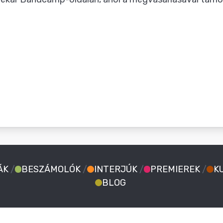
ÁK
/
BESZÁMOLÓK
/
INTERJÚK
/
PREMIEREK
/
K
BLOG