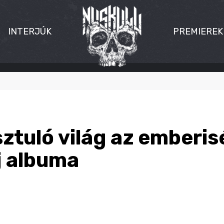
INTERJÚK
PREMIEREK
sztuló világ az emberi
új albuma