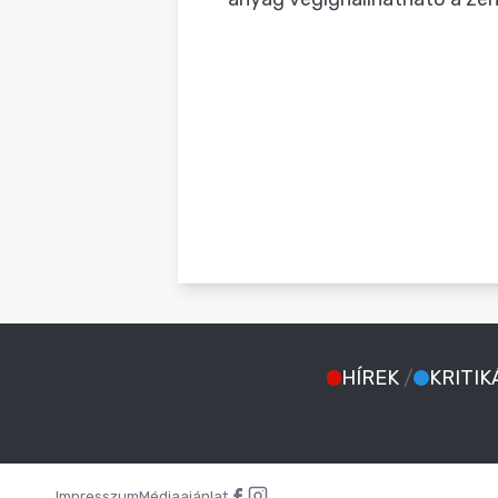
HÍREK
/
KRITIK
Impresszum
Médiaajánlat