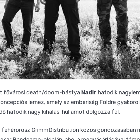
lt fővárosi death/doom-bástya
Nadir
hatodik nagyle
oncepciós lemez, amely az emberiség Földre gyakorolt
dő hatodik nagy kihalási hullámot dolgozza fel.
a fehérorosz GrimmDistribution közös gondozásában 
nekar Bandcamp-oldalán, ahol a megvásárlásával támo