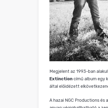
Megjelent az 1993-ban alaku
Extinction
című album egy k
által előidézett elkövetkezen
A hazai NGC Productions és 
anyag végighallhatható a ze