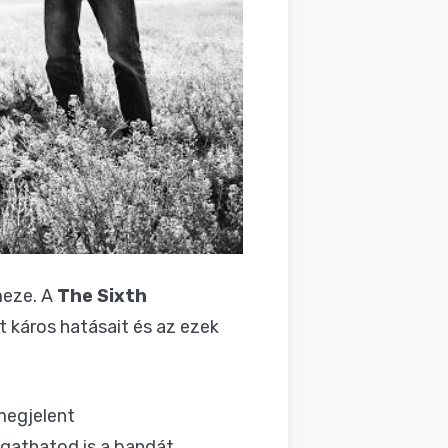
meze. A
The Sixth
 káros hatásait és az ezek
megjelent
gathatod is a bandát.