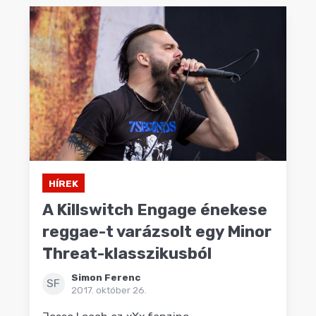
HÍREK
A Killswitch Engage énekese
reggae-t varázsolt egy Minor
Threat-klasszikusból
Simon Ferenc
SF
2017. október 26.