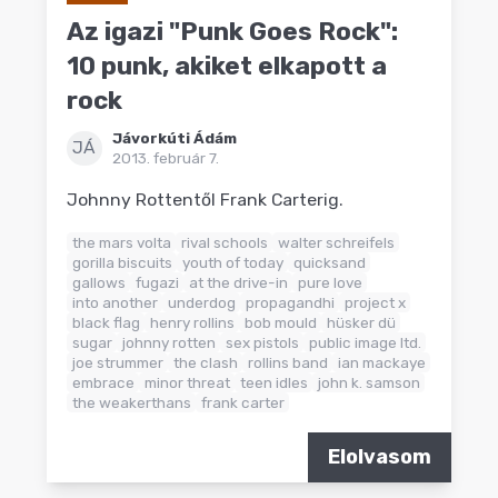
Az igazi "Punk Goes Rock":
10 punk, akiket elkapott a
rock
Jávorkúti Ádám
JÁ
2013. február 7.
Johnny Rottentől Frank Carterig.
the mars volta
rival schools
walter schreifels
gorilla biscuits
youth of today
quicksand
gallows
fugazi
at the drive-in
pure love
into another
underdog
propagandhi
project x
black flag
henry rollins
bob mould
hüsker dü
sugar
johnny rotten
sex pistols
public image ltd.
joe strummer
the clash
rollins band
ian mackaye
embrace
minor threat
teen idles
john k. samson
the weakerthans
frank carter
Elolvasom