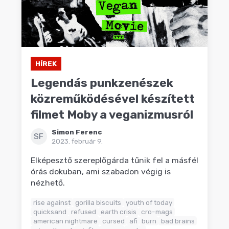
HÍREK
Legendás punkzenészek
közreműködésével készített
filmet Moby a veganizmusról
Simon Ferenc
SF
2023. február 9.
Elképesztő szereplőgárda tűnik fel a másfél
órás dokuban, ami szabadon végig is
nézhető.
rise against
gorilla biscuits
youth of today
quicksand
refused
earth crisis
cro-mags
american nightmare
cursed
afi
burn
bad brains