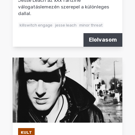
Jesse Leach az xXx fanzine
válogatáslemezén szerepel a különleges
dallal.
killswitch engage
jesse leach
minor threat
Elolvasom
KULT