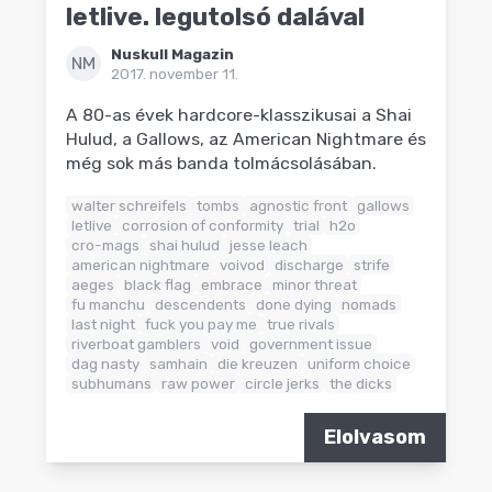
letlive. legutolsó dalával
Nuskull Magazin
NM
2017. november 11.
A 80-as évek hardcore-klasszikusai a Shai
Hulud, a Gallows, az American Nightmare és
még sok más banda tolmácsolásában.
walter schreifels
tombs
agnostic front
gallows
letlive
corrosion of conformity
trial
h2o
cro-mags
shai hulud
jesse leach
american nightmare
voivod
discharge
strife
aeges
black flag
embrace
minor threat
fu manchu
descendents
done dying
nomads
last night
fuck you pay me
true rivals
riverboat gamblers
void
government issue
dag nasty
samhain
die kreuzen
uniform choice
subhumans
raw power
circle jerks
the dicks
Elolvasom