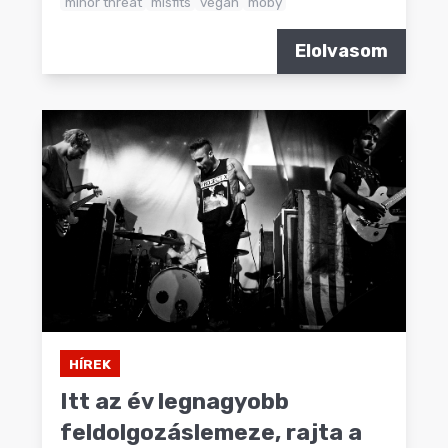
minor threat
misfits
vegan
moby
Elolvasom
HÍREK
Itt az év legnagyobb
feldolgozáslemeze, rajta a