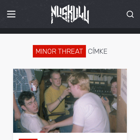
HÍREK
KRITIKÁK
MINOR THREAT
CÍMKE
BESZÁMOLÓK
INTERJÚK
PREMIEREK
KULT
MÁSVILÁG
BLOG