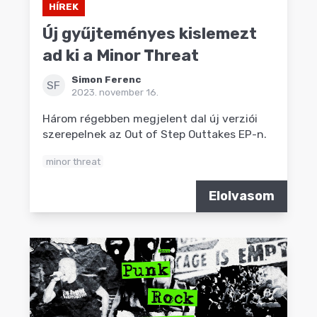
HÍREK
Új gyűjteményes kislemezt
ad ki a Minor Threat
Simon Ferenc
SF
2023. november 16.
Három régebben megjelent dal új verziói
szerepelnek az Out of Step Outtakes EP-n.
minor threat
Elolvasom