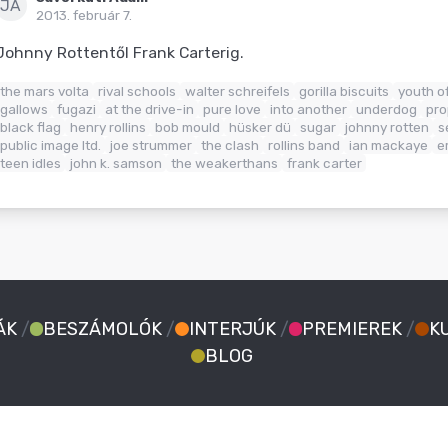
JÁ
2013. február 7.
Johnny Rottentől Frank Carterig.
the mars volta
rival schools
walter schreifels
gorilla biscuits
youth o
gallows
fugazi
at the drive-in
pure love
into another
underdog
pro
black flag
henry rollins
bob mould
hüsker dü
sugar
johnny rotten
s
public image ltd.
joe strummer
the clash
rollins band
ian mackaye
e
teen idles
john k. samson
the weakerthans
frank carter
ÁK
/
BESZÁMOLÓK
/
INTERJÚK
/
PREMIEREK
/
K
BLOG