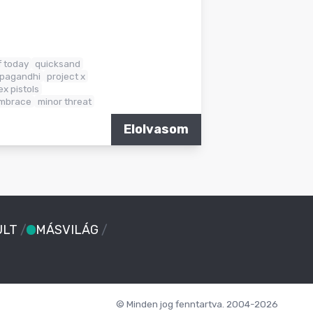
f today
quicksand
pagandhi
project x
ex pistols
mbrace
minor threat
Elolvasom
ULT
/
MÁSVILÁG
/
© Minden jog fenntartva. 2004-2026