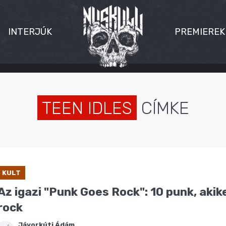
INTERJÚK
PREMIEREK
TEEN IDLES
CÍMKE
KULT
Az igazi "Punk Goes Rock": 10 punk, akik
rock
Jávorkúti Ádám