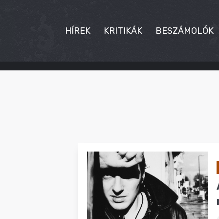
HÍREK
KRITIKÁK
BESZÁMOLÓK
HÍREK
KRITIKÁK
BESZÁMOLÓK
INTERJÚK
PREMIEREK
KULT
MÁSVILÁG