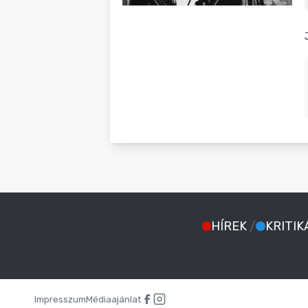
BLOG
HÍREK
/
KRITIK
Impresszum
Médiaajánlat