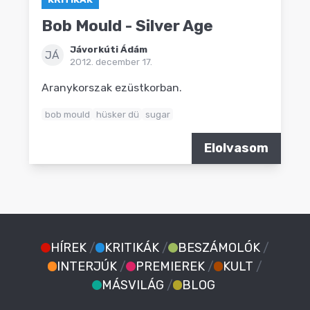
Bob Mould - Silver Age
Jávorkúti Ádám
JÁ
2012. december 17.
Aranykorszak ezüstkorban.
bob mould
hüsker dü
sugar
Elolvasom
HÍREK
/
KRITIKÁK
/
BESZÁMOLÓK
/
INTERJÚK
/
PREMIEREK
/
KULT
/
MÁSVILÁG
/
BLOG