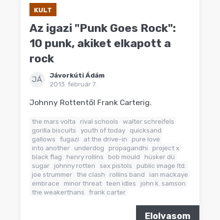
KULT
Az igazi "Punk Goes Rock":
10 punk, akiket elkapott a
rock
Jávorkúti Ádám
JÁ
2013. február 7.
Johnny Rottentől Frank Carterig.
the mars volta
rival schools
walter schreifels
gorilla biscuits
youth of today
quicksand
gallows
fugazi
at the drive-in
pure love
into another
underdog
propagandhi
project x
black flag
henry rollins
bob mould
hüsker dü
sugar
johnny rotten
sex pistols
public image ltd.
joe strummer
the clash
rollins band
ian mackaye
embrace
minor threat
teen idles
john k. samson
the weakerthans
frank carter
Elolvasom