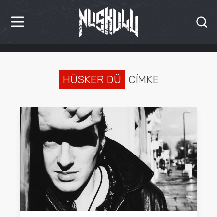
HÍREK
KRITIKÁK
HÜSKER DÜ
CÍMKE
BESZÁMOLÓK
INTERJÚK
PREMIEREK
KULT
MÁSVILÁG
BLOG