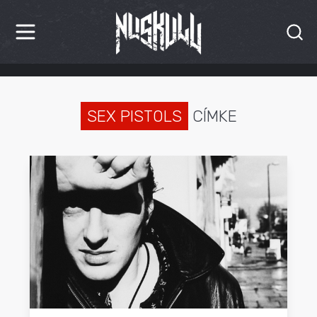
HÍREK
KRITIKÁK
SEX PISTOLS
CÍMKE
BESZÁMOLÓK
INTERJÚK
PREMIEREK
KULT
MÁSVILÁG
BLOG