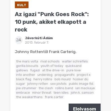
KULT
Az igazi "Punk Goes Rock":
10 punk, akiket elkapott a
rock
Jávorkúti Ádám
JÁ
2013. február 7.
Johnny Rottentől Frank Carterig.
the mars volta
rival schools
walter schreifels
gorilla biscuits
youth of today
quicksand
gallows
fugazi
at the drive-in
pure love
into another
underdog
propagandhi
project x
black flag
henry rollins
bob mould
hüsker dü
sugar
johnny rotten
sex pistols
public image ltd.
joe strummer
the clash
rollins band
ian mackaye
embrace
minor threat
teen idles
john k. samson
the weakerthans
frank carter
Elolvasom