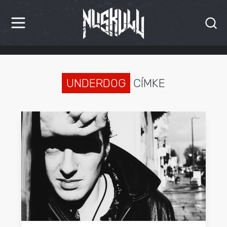
HÍREK
KRITIKÁK
UNDERDOG
CÍMKE
BESZÁMOLÓK
INTERJÚK
PREMIEREK
KULT
MÁSVILÁG
BLOG