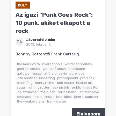
KULT
Az igazi "Punk Goes Rock":
10 punk, akiket elkapott a
rock
Jávorkúti Ádám
JÁ
2013. február 7.
Johnny Rottentől Frank Carterig.
the mars volta
rival schools
walter schreifels
gorilla biscuits
youth of today
quicksand
gallows
fugazi
at the drive-in
pure love
into another
underdog
propagandhi
project x
black flag
henry rollins
bob mould
hüsker dü
sugar
johnny rotten
sex pistols
public image ltd.
joe strummer
the clash
rollins band
ian mackaye
embrace
minor threat
teen idles
john k. samson
the weakerthans
frank carter
Elolvasom