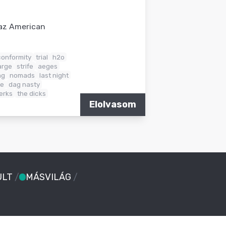
 az American
conformity
trial
h2o
arge
strife
aeges
ng
nomads
last night
ue
dag nasty
jerks
the dicks
Elolvasom
ULT
/
MÁSVILÁG
/