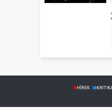
BLOG
HÍREK
/
KRITIK