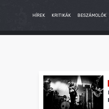
HÍREK
KRITIKÁK
BESZÁMOLÓK
HÍREK
KRITIKÁK
BESZÁMOLÓK
INTERJÚK
PREMIEREK
KULT
MÁSVILÁG