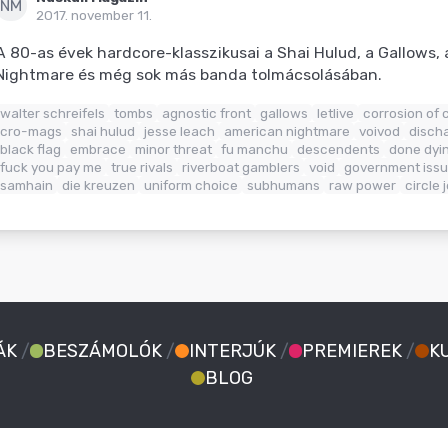
NM
2017. november 11.
A 80-as évek hardcore-klasszikusai a Shai Hulud, a Gallows,
Nightmare és még sok más banda tolmácsolásában.
walter schreifels
tombs
agnostic front
gallows
letlive
corrosion of 
cro-mags
shai hulud
jesse leach
american nightmare
voivod
disch
black flag
embrace
minor threat
fu manchu
descendents
done dyi
fuck you pay me
true rivals
riverboat gamblers
void
government iss
samhain
die kreuzen
uniform choice
subhumans
raw power
circle 
ÁK
/
BESZÁMOLÓK
/
INTERJÚK
/
PREMIEREK
/
K
BLOG