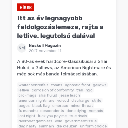
HÍREK
Itt az év legnagyobb
feldolgozáslemeze, rajta a
letlive. legutolsó dalával
Nuskull Magazin
NM
2017. november 11.
A 80-as évek hardcore-klasszikusai a Shai
Hulud, a Gallows, az American Nightmare és
még sok más banda tolmácsolásában.
walter schreifels
tombs
agnostic front
gallows
letlive
corrosion of conformity
trial
h2o
cro-mags
shai hulud
jesse leach
american nightmare
voivod
discharge
strife
aeges
black flag
embrace
minor threat
fu manchu
descendents
done dying
nomads
last night
fuck you pay me
true rivals
riverboat gamblers
void
government issue
dag nasty
samhain
die kreuzen
uniform choice