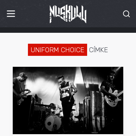
HÍREK
KRITIKÁK
UNIFORM CHOICE
CÍMKE
BESZÁMOLÓK
INTERJÚK
PREMIEREK
KULT
MÁSVILÁG
BLOG