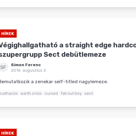
HÍREK
Végighallgatható a straight edge hardc
szupergrupp Sect debütlemeze
Simon Ferenc
SF
2016. augusztus 2.
Bemutatkozik a zenekar self-titled nagylemeze.
catharsis
earth crisis
cursed
fall out boy
sect
HÍREK