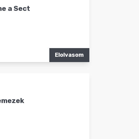
me a Sect
Elolvasom
lemezek