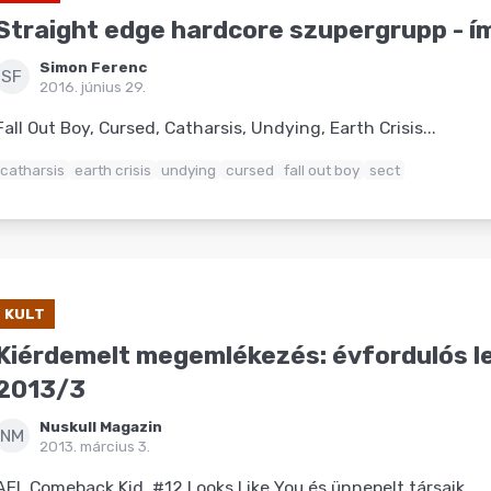
Straight edge hardcore szupergrupp - í
Simon Ferenc
SF
2016. június 29.
Fall Out Boy, Cursed, Catharsis, Undying, Earth Crisis...
catharsis
earth crisis
undying
cursed
fall out boy
sect
KULT
Kiérdemelt megemlékezés: évfordulós 
2013/3
Nuskull Magazin
NM
2013. március 3.
AFI, Comeback Kid, #12 Looks Like You és ünnepelt társaik.