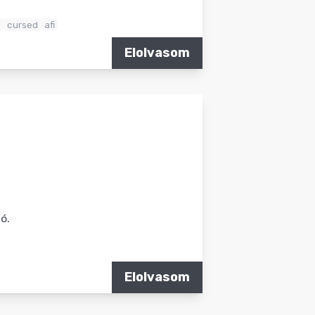
e
cursed
afi
Elolvasom
hó.
Elolvasom