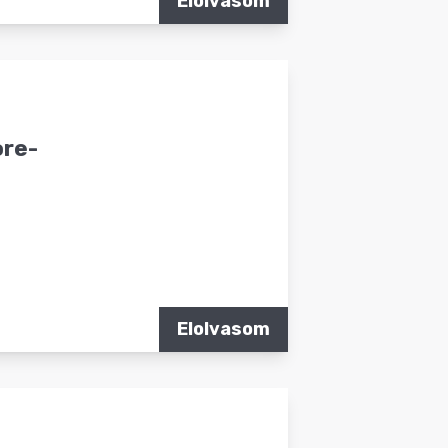
Elolvasom
ore-
Elolvasom