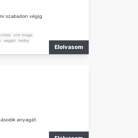
ami szabadon végig
crisis
cro-mags
s
vegan
moby
Elolvasom
második anyagát.