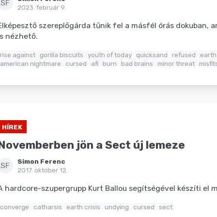
SF
2023. február 9.
Elképesztő szereplőgárda tűnik fel a másfél órás dokuban, 
is nézhető.
rise against
gorilla biscuits
youth of today
quicksand
refused
earth 
american nightmare
cursed
afi
burn
bad brains
minor threat
misfit
HÍREK
Novemberben jön a Sect új lemeze
Simon Ferenc
SF
2017. október 12.
A hardcore-szupergrupp Kurt Ballou segítségével készíti el 
converge
catharsis
earth crisis
undying
cursed
sect