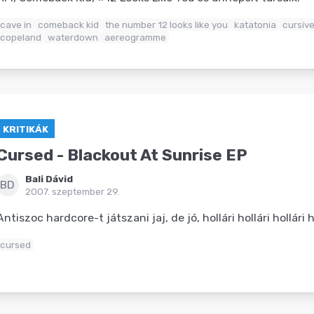
cave in
comeback kid
the number 12 looks like you
katatonia
cursiv
copeland
waterdown
aereogramme
KRITIKÁK
Cursed - Blackout At Sunrise EP
Bali Dávid
BD
2007. szeptember 29.
Antiszoc hardcore-t játszani jaj, de jó, hollári hollári hollári 
cursed