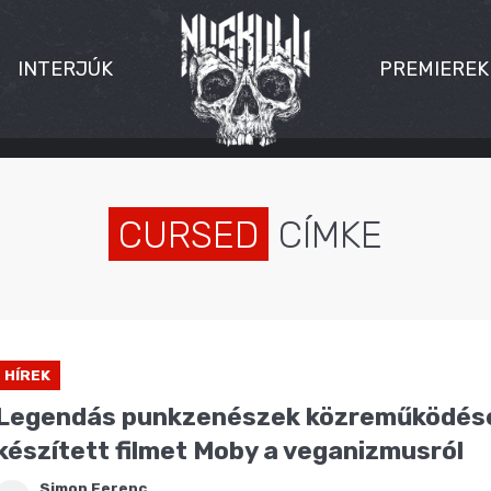
INTERJÚK
PREMIEREK
CURSED
CÍMKE
HÍREK
Legendás punkzenészek közreműködés
készített filmet Moby a veganizmusról
Simon Ferenc