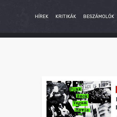
HÍREK
KRITIKÁK
BESZÁMOLÓK
HÍREK
KRITIKÁK
BESZÁMOLÓK
INTERJÚK
PREMIEREK
KULT
MÁSVILÁG