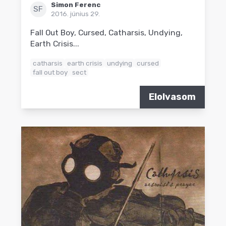
Simon Ferenc
SF
2016. június 29.
Fall Out Boy, Cursed, Catharsis, Undying,
Earth Crisis...
catharsis
earth crisis
undying
cursed
fall out boy
sect
Elolvasom