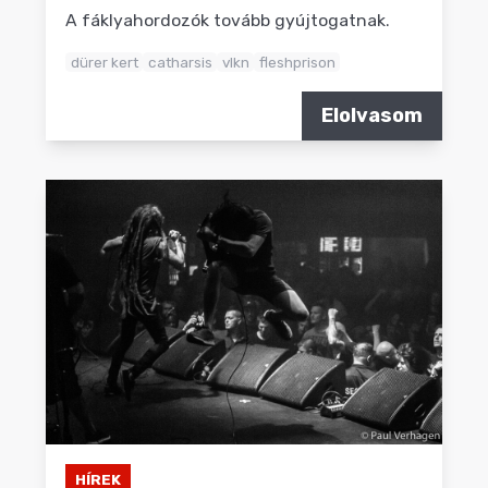
A fáklyahordozók tovább gyújtogatnak.
dürer kert
catharsis
vlkn
fleshprison
Elolvasom
HÍREK