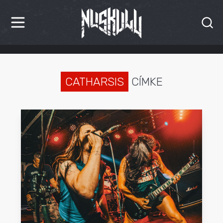
HÍREK
KRITIKÁK
CATHARSIS
CÍMKE
BESZÁMOLÓK
INTERJÚK
PREMIEREK
KULT
MÁSVILÁG
BLOG