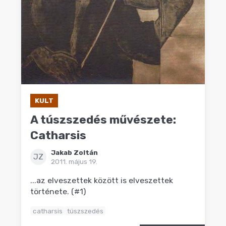
KULT
A túszszedés művészete:
Catharsis
Jakab Zoltán
JZ
2011. május 19.
...az elveszettek között is elveszettek
története. (#1)
catharsis
túszszedés