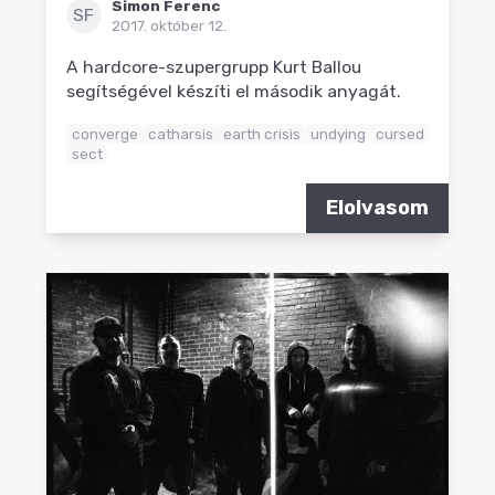
Simon Ferenc
SF
2017. október 12.
A hardcore-szupergrupp Kurt Ballou
segítségével készíti el második anyagát.
converge
catharsis
earth crisis
undying
cursed
sect
Elolvasom