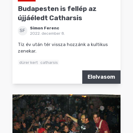
Budapesten is fellép az
újjáéledt Catharsis
Simon Ferenc
SF
2022. december 8.
Tíz év után tér vissza hozzánk a kultikus
zenekar.
dürer kert
catharsis
Elolvasom