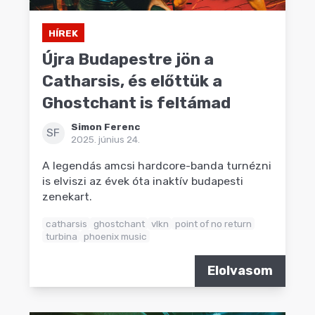
HÍREK
Újra Budapestre jön a
Catharsis, és előttük a
Ghostchant is feltámad
Simon Ferenc
SF
2025. június 24.
A legendás amcsi hardcore-banda turnézni
is elviszi az évek óta inaktív budapesti
zenekart.
catharsis
ghostchant
vlkn
point of no return
turbina
phoenix music
Elolvasom