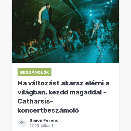
BESZÁMOLÓK
Ha változást akarsz elérni a
világban, kezdd magaddal -
Catharsis-
koncertbeszámoló
Simon Ferenc
SF
2023. július 11.