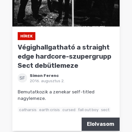
HÍREK
Végighallgatható a straight
edge hardcore-szupergrupp
Sect debütlemeze
Simon Ferenc
SF
2016. augusztus 2.
Bemutatkozik a zenekar self-titled
nagylemeze.
catharsis
earth crisis
cursed
fall out boy
sect
Elolvasom