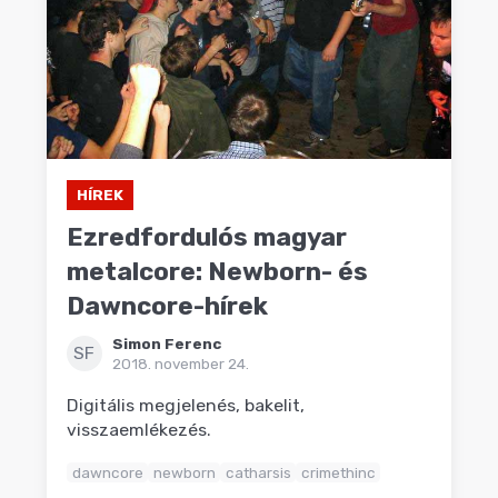
HÍREK
Ezredfordulós magyar
metalcore: Newborn- és
Dawncore-hírek
Simon Ferenc
SF
2018. november 24.
Digitális megjelenés, bakelit,
visszaemlékezés.
dawncore
newborn
catharsis
crimethinc